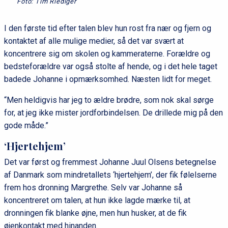
Foto: Tim Riediger
I den første tid efter talen blev hun rost fra nær og fjern og
kontaktet af alle mulige medier, så det var svært at
koncentrere sig om skolen og kammeraterne. Forældre og
bedsteforældre var også stolte af hende, og i det hele taget
badede Johanne i opmærksomhed. Næsten lidt for meget.
“Men heldigvis har jeg to ældre brødre, som nok skal sørge
for, at jeg ikke mister jordforbindelsen. De drillede mig på den
gode måde.”
‘Hjertehjem’
Det var først og fremmest Johanne Juul Olsens betegnelse
af Danmark som mindretallets ‘hjertehjem’, der fik følelserne
frem hos dronning Margrethe. Selv var Johanne så
koncentreret om talen, at hun ikke lagde mærke til, at
dronningen fik blanke øjne, men hun husker, at de fik
øjenkontakt med hinanden.