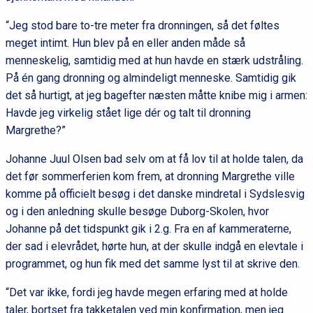
“Jeg stod bare to-tre meter fra dronningen, så det føltes
meget intimt. Hun blev på en eller anden måde så
menneskelig, samtidig med at hun havde en stærk udstråling.
På én gang dronning og almindeligt menneske. Samtidig gik
det så hurtigt, at jeg bagefter næsten måtte knibe mig i armen:
Havde jeg virkelig stået lige dér og talt til dronning
Margrethe?”
Johanne Juul Olsen bad selv om at få lov til at holde talen, da
det før sommerferien kom frem, at dronning Margrethe ville
komme på officielt besøg i det danske mindretal i Sydslesvig
og i den anledning skulle besøge Duborg-Skolen, hvor
Johanne på det tidspunkt gik i 2.g. Fra en af kammeraterne,
der sad i elevrådet, hørte hun, at der skulle indgå en elevtale i
programmet, og hun fik med det samme lyst til at skrive den.
“Det var ikke, fordi jeg havde megen erfaring med at holde
taler, bortset fra takketalen ved min konfirmation, men jeg