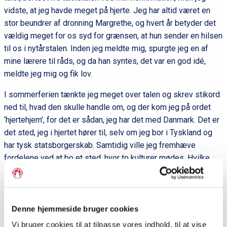
vidste, at jeg havde meget på hjerte. Jeg har altid været en
stor beundrer af dronning Margrethe, og hvert år betyder det
vældig meget for os syd for grænsen, at hun sender en hilsen
til os i nytårstalen. Inden jeg meldte mig, spurgte jeg en af
mine lærere til råds, og da han syntes, det var en god idé,
meldte jeg mig og fik lov.
I sommerferien tænkte jeg meget over talen og skrev stikord
ned til, hvad den skulle handle om, og der kom jeg på ordet
‘hjertehjem’, for det er sådan, jeg har det med Danmark. Det er
det sted, jeg i hjertet hører til, selv om jeg bor i Tyskland og
har tysk statsborgerskab. Samtidig ville jeg fremhæve
fordelene ved at bo et sted, hvor to kulturer mødes. Hvilke
muligheder det rummer for at tage det bedste fra begge
verdener og skabe en særligt rummelig og sydslesvigsk
kultur. Sådan tror jeg, de fleste unge i det danske mindretal har
det.”
Denne hjemmeside bruger cookies
Vi bruger cookies til at tilpasse vores indhold, til at vise