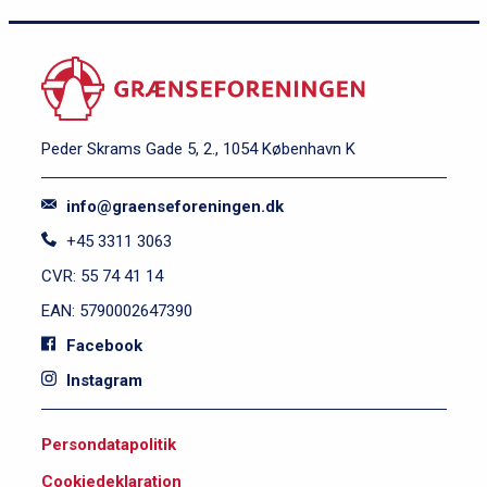
Peder Skrams Gade 5, 2., 1054 København K
info@graenseforeningen.dk
+45 3311 3063
CVR: 55 74 41 14
EAN: 5790002647390
Facebook
Instagram
S
Persondatapolitik
i
Cookiedeklaration