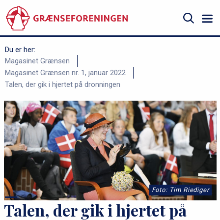
Gå
til
hovedindhold
Søg
Du er her:
B
Magasinet Grænsen
Magasinet Grænsen nr. 1, januar 2022
r
Talen, der gik i hjertet på dronningen
ø
d
k
r
u
m
m
Foto: Tim Riediger
e
Talen, der gik i hjertet på