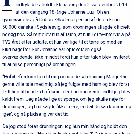
indtryk, blev holdt i Flensborg den 3. september 2019
af den dengang 18-årige Johanne Juul Olsen,
gymnasieelev på Duborg-Skolen og en ud af de omkring
50.000 danske i Sydslesvig, som dronningen aflagde officielt
besøg hos. Så rørt blev hun af talen, at hun i et tv-interview på
TV2 året efter udtalte, at hun var lige til at tørre op med en
klud bagefter. For Johanne var oplevelsen også
overvældende, ikke mindst fordi hun efter talen blev inviteret
til at hilse personligt på dronningen.
“Hofchefen kom hen til mig og sagde, at dronning Margrethe
gerne ville tale med mig, så jeg fulgte med ham og blev først
ledt hen til hendes hofdame, der bad mig vente, indtil jeg blev
kaldt frem. Jeg nåede lige at spørge, om jeg skulle neje for
dronningen, og hun sagde ‘ikke mere, end at du kan komme op
igen’, og så pludselig var det tid.
Da jeg stod foran dronningen, tog hun min hånd og holdt den
fast og spurgte: ‘Har du selv skrevet talen?’ Da jeg svarede ja,