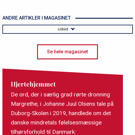
ANDRE ARTIKLER I MAGASINET
Udvid
Flere tyskere flytter til Sønderjylland
Se hele magasinet
Sanger Rikke Thomsen: "Jeg er altid hjemme i det
sønderjyske sprog"
Hjertehjemmet
De ord, der i særlig grad rørte dronning
Margrethe, i Johanne Juul Olsens tale på
Duborg-Skolen i 2019, handlede om det
danske mindretals følelsesmæssige
tilhørsforhold til Danmark: