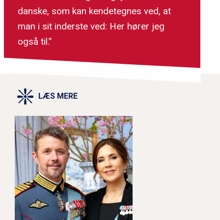
danske, som kan kendetegnes ved, at
man i sit inderste ved: Her hører jeg
også til.”
LÆS MERE