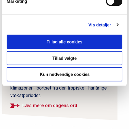
Del siden
Marketing
P
Vis detaljer
r
i
Dagens ord
Tillad alle cookies
m
Dendrokronologi
æ
Tillad valgte
r
Dendrokronologi, også kaldet årringemetoden, er
en arkæologisk metode til datering af træ.
n
Kun nødvendige cookies
Metoden er baseret på,&nbsp;at træer i alle
a
klimazoner - bortset fra den tropiske - har årlige
v
vækstperioder,...
i
g
Læs mere om dagens ord
a
t