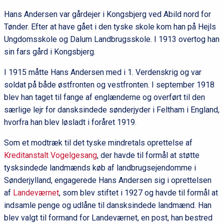
Hans Andersen var gårdejer i Kongsbjerg ved Abild nord for
Tønder. Efter at have gået i den tyske skole kom han på Hejls
Ungdomsskole og Dalum Landbrugsskole. I 1913 overtog han
sin fars gård i Kongsbjerg.
I 1915 måtte Hans Andersen med i 1. Verdenskrig og var
soldat på både østfronten og vestfronten. I september 1918
blev han taget til fange af englænderne og overført til den
særlige lejr for dansksindede sønderjyder i Feltham i England,
hvorfra han blev løsladt i foråret 1919.
Som et modtræk til det tyske mindretals oprettelse af
Kreditanstalt Vogelgesang
, der havde til formål at støtte
tysksindede landmænds køb af landbrugsejendomme i
Sønderjylland, engagerede Hans Andersen sig i oprettelsen
af
Landeværnet
, som blev stiftet i 1927 og havde til formål at
indsamle penge og udlåne til dansksindede landmænd. Han
blev valgt til formand for Landeværnet, en post, han bestred