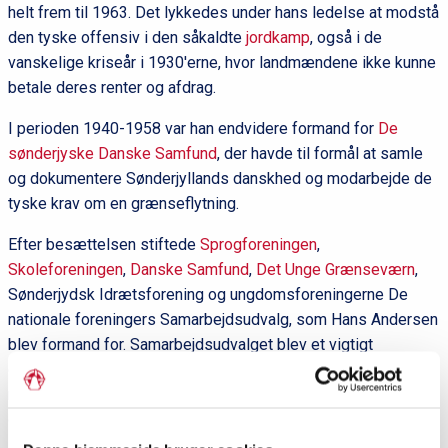
helt frem til 1963. Det lykkedes under hans ledelse at modstå
den tyske offensiv i den såkaldte
jordkamp
, også i de
vanskelige kriseår i 1930'erne, hvor landmændene ikke kunne
betale deres renter og afdrag.
I perioden 1940-1958 var han endvidere formand for
De
sønderjyske Danske Samfund
, der havde til formål at samle
og dokumentere Sønderjyllands danskhed og modarbejde de
tyske krav om en grænseflytning.
Efter besættelsen stiftede
Sprogforeningen
,
Skoleforeningen
,
Danske Samfund
,
Det Unge Grænseværn
,
Sønderjydsk Idrætsforening og ungdomsforeningerne De
nationale foreningers Samarbejdsudvalg, som Hans Andersen
blev formand for. Samarbejdsudvalget blev et vigtigt
debatforum for grænselandets særlige spørgsmål, men
mistede sin betydning i takt med den nationale afspænding
og ophørte efter 1970.