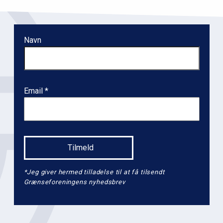
i
o
n
Navn
l
e
v
e
Email
l
2
*Jeg giver hermed tilladelse til at få tilsendt
Grænseforeningens nyhedsbrev