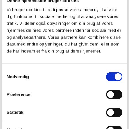
Denne hjemmeside bruger cookies
I sine sidste leveår dyrkede Hans Andersen især sin
Vi bruger cookies til at tilpasse vores indhold, til at vise
historiske interesse og leverede bl.a. bidrag til
Sønderjysk
dig funktioner til sociale medier og til at analysere vores
Månedsbrev
.
trafik. Vi deler også oplysninger om din brug af vores
Et portræt af Hans Andersen malet af Stefan Viggo Petersen
hjemmeside med vores partnere inden for sociale medier
(1891-1965) er ophængt i Billedsalen på
Folkehjem
i
og analysepartnere. Vores partnere kan kombinere disse
Aabenraa.
data med andre oplysninger, du har givet dem, eller som
de har indsamlet fra din brug af deres tjenester.
Litteratur:
Hans Schultz Hansens artikel i
Det Nationale Portrætgalleri
Samtykkevalg
på Folkehjem
, Sprogforeningen og Historisk Samfund for
Nødvendig
Sønderjylland, 2005.
Sprogforeningens Almanak 1974, s. 113-115.
Præferencer
Statistik