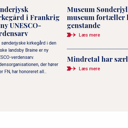
nderjysk
Museum Sønderjylla
rkegård i Frankrig
museum fortæller 
 ny UNESCO-
genstande
rdensarv
Læs mere
 sønderjyske kirkegård i den
nske landsby Braine er ny
Mindretal har sær
SCO-verdensarv.
densorganisationen, der hører
Læs mere
r FN, har honoreret all...