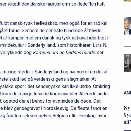
ser iklædt den danske hæruniform spillede ‘Ich hatt
ifuldt dansk-tysk fællesskab, men også for en radikal
 gået forud. Gennem de seneste hundrede år havde
l af kampen mellem dansk og tysk national identitet i
mindekultur i Sønderjylland, som historikeren Lars N.
n vellykkede bog
Kampen om de faldnes minde
, der
s mange steder i Sønderjylland og har været en del af
rste skud lød på verdenskrigens slagmarker. At
fysiske spor i det sønderjyske kan ikke undre. Omkring
AN
l kom de mange tusinde krigsinvalider. Allerede under
id, opstod der et behov for at mindes de døde. Det
Ny 
dne blev genbegravet i Nordslesvig. De fleste fandt en
Syd
g fronten i eksempelvis Belgien eller Frankrig, hvor
alt