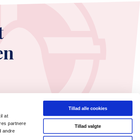
t
en
Tillad alle cookies
il at
res partnere
Tillad valgte
d andre
74 41 14
EAN: 5790002647390
Facebook