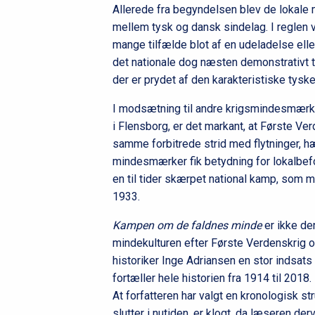
Allerede fra begyndelsen blev de lokale
mellem tysk og dansk sindelag. I reglen v
mange tilfælde blot af en udeladelse eller 
det nationale dog næsten demonstrativt t
der er prydet af den karakteristiske tyske
I modsætning til andre krigsmindesmærke
i Flensborg, er det markant, at Første V
samme forbitrede strid med flytninger, h
mindesmærker fik betydning for lokalbefo
en til tider skærpet national kamp, som m
1933.
Kampen om de faldnes minde
er ikke de
mindekulturen efter Første Verdenskrig 
historiker Inge Adriansen en stor indsats
fortæller hele historien fra 1914 til 2018.
At forfatteren har valgt en kronologisk s
slutter i nutiden, er klogt, da læseren de