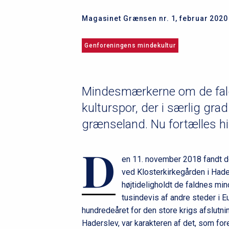
Magasinet Grænsen nr. 1, februar 2020
Genforeningens mindekultur
Mindesmærkerne om de faldn
kulturspor, der i særlig gr
grænseland. Nu fortælles his
D
en 11. november 2018 fandt 
ved Klosterkirkegården i Hade
højtideligholdt de faldnes mi
tusindevis af andre steder i
hundredeåret for den store krigs afslutni
Haderslev, var karakteren af det, som fo