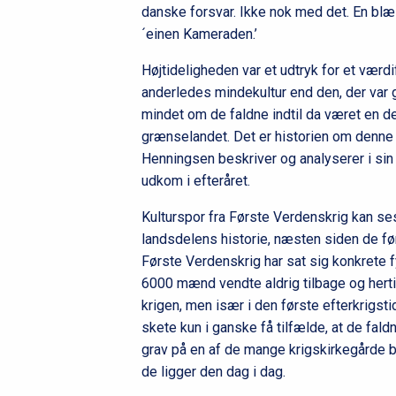
danske forsvar. Ikke nok med det. En blæ
´einen Kameraden.’
Højtideligheden var et udtryk for et værd
anderledes mindekultur end den, der var
mindet om de faldne indtil da været en de
grænselandet. Det er historien om denne 
Henningsen beskriver og analyserer i si
udkom i efteråret.
Kulturspor fra Første Verdenskrig kan se
landsdelens historie, næsten siden de fø
Første Verdenskrig har sat sig konkrete 
6000 mænd vendte aldrig tilbage og herti
krigen, men især i den første efterkrigst
skete kun i ganske få tilfælde, at de fal
grav på en af de mange krigskirkegårde ba
de ligger den dag i dag.