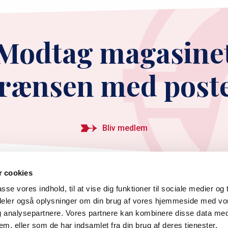
Modtag magasine
rænsen med post
Bliv medlem
 cookies
asse vores indhold, til at vise dig funktioner til sociale medier og t
i deler også oplysninger om din brug af vores hjemmeside med vo
og analysepartnere. Vores partnere kan kombinere disse data me
K
info@graenseforeningen.dk
+45 3311 3063
CVR: 55 
em, eller som de har indsamlet fra din brug af deres tjenester.