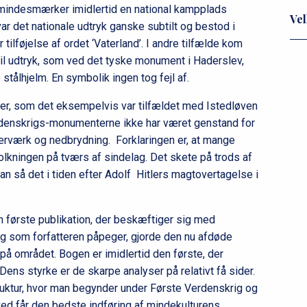
 mindesmærker imidlertid en national kampplads
Vel
ar det nationale udtryk ganske subtilt og bestod i
tilføjelse af ordet ‘Vaterland’. I andre tilfælde kom
il udtryk, som ved det tyske monument i Haderslev,
 stålhjelm. En symbolik ingen tog fejl af.
r, som det eksempelvis var tilfældet med Istedløven
erdenskrigs-monumenterne ikke har været genstand for
ærværk og nedbrydning. Forklaringen er, at mange
lkningen på tværs af sindelag. Det skete på trods af
an så det i tiden efter Adolf Hitlers magtovertagelse i
n første publikation, der beskæftiger sig med
og som forfatteren påpeger, gjorde den nu afdøde
 på området. Bogen er imidlertid den første, der
 Dens styrke er de skarpe analyser på relativt få sider.
truktur, hvor man begynder under Første Verdenskrig og
rved får den bedste indføring af mindekulturens