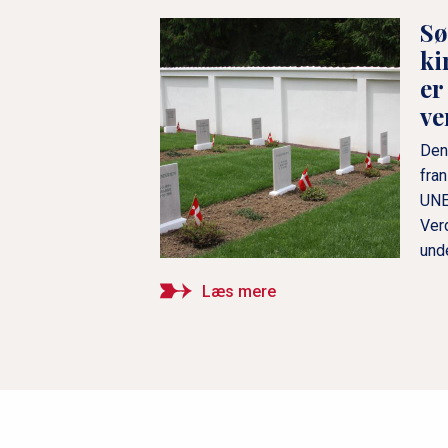
Sø
ki
er
ve
Den
fra
UNE
Ver
unde
Læs mere