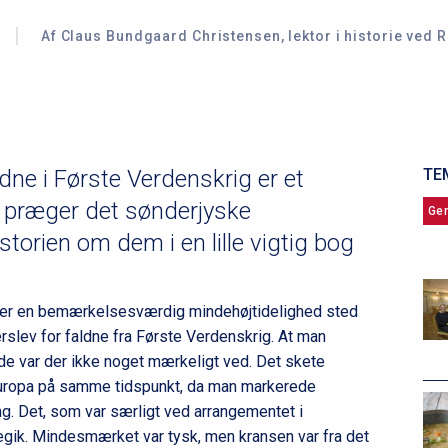
Af Claus Bundgaard Christensen, lektor i historie ved R
e i Første Verdenskrig er et
TE
ad præger det sønderjyske
Ge
torien om dem i en lille vigtig bog
der en bemærkelsesværdig mindehøjtidelighed sted
rslev for faldne fra Første Verdenskrig. At man
nde var der ikke noget mærkeligt ved. Det skete
 Europa på samme tidspunkt, da man markerede
ng. Det, som var særligt ved arrangementet i
regik. Mindesmærket var tysk, men kransen var fra det