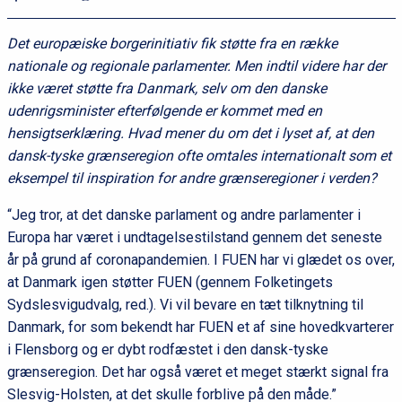
Det europæiske borgerinitiativ fik støtte fra en række
nationale og regionale parlamenter. Men indtil videre har der
ikke været støtte fra Danmark, selv om den danske
udenrigsminister efterfølgende er kommet med en
hensigtserklæring. Hvad mener du om det i lyset af, at den
dansk-tyske grænseregion ofte omtales internationalt som et
eksempel til inspiration for andre grænseregioner i verden?
“Jeg tror, at det danske parlament og andre parlamenter i
Europa har været i undtagelsestilstand gennem det seneste
år på grund af coronapandemien. I FUEN har vi glædet os over,
at Danmark igen støtter FUEN (gennem Folketingets
Sydslesvigudvalg, red.). Vi vil bevare en tæt tilknytning til
Danmark, for som bekendt har FUEN et af sine hovedkvarterer
i Flensborg og er dybt rodfæstet i den dansk-tyske
grænseregion. Det har også været et meget stærkt signal fra
Slesvig-Holsten, at det skulle forblive på den måde.”