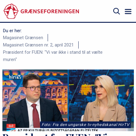
Gå
til
hovedindhold
Søg
Du er her:
B
Magasinet Grænsen
Magasinet Grænsen nr. 2, april 2021
r
Præsident for FUEN: "Vi var ikke i stand til at vælte
ø
muren"
d
k
r
u
m
m
e
Foto: Fra den ungarske tv-nyhedskanal HirTV