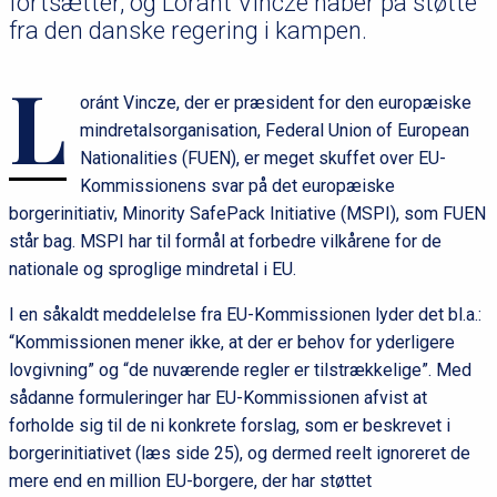
fortsætter, og Loránt Vincze håber på støtte
fra den danske regering i kampen.
L
oránt Vincze, der er præsident for den europæiske
mindretalsorganisation, Federal Union of European
Nationalities (FUEN), er meget skuffet over EU-
Kommissionens svar på det europæiske
borgerinitiativ, Minority SafePack Initiative (MSPI), som FUEN
står bag. MSPI har til formål at forbedre vilkårene for de
nationale og sproglige mindretal i EU.
I en såkaldt meddelelse fra EU-Kommissionen lyder det bl.a.:
“Kommissionen mener ikke, at der er behov for yderligere
lovgivning” og “de nuværende regler er tilstrækkelige”. Med
sådanne formuleringer har EU-Kommissionen afvist at
forholde sig til de ni konkrete forslag, som er beskrevet i
borgerinitiativet (læs side 25), og dermed reelt ignoreret de
mere end en million EU-borgere, der har støttet