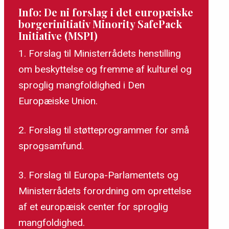
Europa?
Info: De ni forslag i det europæiske
borgerinitiativ Minority SafePack
Initiative (MSPI)
Formand for Folketingets
1. Forslag til Ministerrådets henstilling
Europaudvalg: "Vi skal have
om beskyttelse og fremme af kulturel og
en EU-kommissær for
sproglig mangfoldighed i Den
mindretal"
Europæiske Union.
2. Forslag til støtteprogrammer for små
Udenrigsministeren lover
støtte til Europas mindretal
sprogsamfund.
3. Forslag til Europa-Parlamentets og
FUEN President: “We were not
Ministerrådets forordning om oprettelse
able to tear down this wall”
af et europæisk center for sproglig
mangfoldighed.