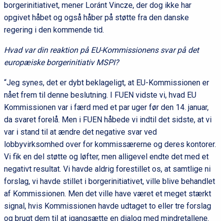
borgerinitiativet, mener Loránt Vincze, der dog ikke har
opgivet håbet og også håber på støtte fra den danske
regering i den kommende tid.
Hvad var din reaktion på EU-Kommissionens svar på det
europæiske borgerinitiativ MSPI?
“Jeg synes, det er dybt beklageligt, at EU-Kommissionen er
nået frem til denne beslutning. I FUEN vidste vi, hvad EU
Kommissionen var i færd med et par uger før den 14. januar,
da svaret forelå. Men i FUEN håbede vi indtil det sidste, at vi
var i stand til at ændre det negative svar ved
lobbyvirksomhed over for kommissærerne og deres kontorer.
Vi fik en del støtte og løfter, men alligevel endte det med et
negativt resultat. Vi havde aldrig forestillet os, at samtlige ni
forslag, vi havde stillet i borgerinitiativet, ville blive behandlet
af Kommissionen. Men det ville have været et meget stærkt
signal, hvis Kommissionen havde udtaget to eller tre forslag
og brugt dem til at igangsætte en dialog med mindretallene.