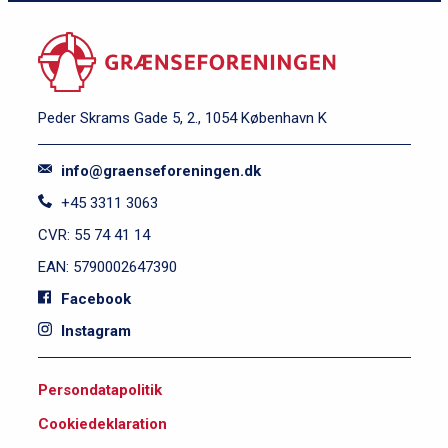
Peder Skrams Gade 5, 2., 1054 København K
info@graenseforeningen.dk
+45 3311 3063
CVR: 55 74 41 14
EAN: 5790002647390
Facebook
Instagram
S
Persondatapolitik
i
Cookiedeklaration
d