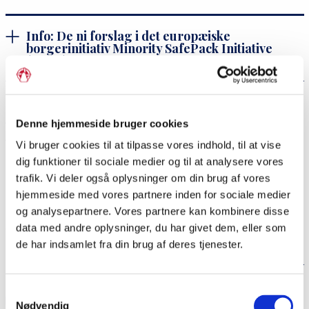
Info: De ni forslag i det europæiske
borgerinitiativ Minority SafePack Initiative
(MSPI)
Du skrev på Twitter i marts måned: “Presset stiger: En gruppe
på ti medlemmer af det danske parlament fra flere forskellige
Denne hjemmeside bruger cookies
partier har skrevet til udenrigsminister Jeppe Kofod for at få
Vi bruger cookies til at tilpasse vores indhold, til at vise
ham til at rette henvendelse til EU-Kommissionen og bede
dig funktioner til sociale medier og til at analysere vores
den genoverveje sin stillingtagen til borgerinitiativets ni
trafik. Vi deler også oplysninger om din brug af vores
forslag.” Forventer du, at Danmark nu henvender sig til EU-
hjemmeside med vores partnere inden for sociale medier
Kommissionen?
og analysepartnere. Vores partnere kan kombinere disse
data med andre oplysninger, du har givet dem, eller som
“Ja, det ville være dejligt, hvis Danmark giver sin støtte.
de har indsamlet fra din brug af deres tjenester.
Danmark har en stærk stemme og bør gøre brug af den.
Danmark er lykkedes med at få en god løsning, når det gælder
sameksistensen med det tyske mindretal i Danmark og det
Samtykkevalg
bilaterale forhold til Tyskland og det danske mindretal i
Nødvendig