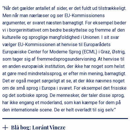
“Når det gælder antallet af sider, er det fuldt ud tilstrækkeligt.
Men når man nærlæser og ser EU-Kommissionens
argumenter, er svaret næsten barnagtigt. For eksempel beder
vi i borgerinitiativet om bedre beskyttelse og fremme af den
kulturelle og sproglige mangfoldighed i Unionen. I sit svar
vælger EU-Kommissionen at henvise til Europarådets
Europæiske Center for Moderne Sprog (ECML) i Graz, Østrig,
som tager sig af fremmedsprogsundervisning. At henvise til
en anden europæisk institution, der ikke har noget som helst
at gøre med mindretalssprog, er efter min mening, barnagtigt.
Det er også meget sørgeligt at se, at der ikke nævnes noget
om de små sprog i Europa i svaret. For eksempel det frisiske
og det sorbiske sprog. De mennesker, der taler disse sprog,
har ikke engang et moderland, som kan kæmpe for dem på
den internationale scene. De er helt overladt til sig selv.”
Blå bog: Loránt Vincze