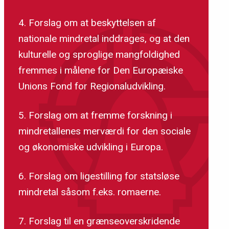
What challenges do you face
4. Forslag om at beskyttelsen af
as a member of a minority in
nationale mindretal inddrages, og at den
Europe?
kulturelle og sproglige mangfoldighed
fremmes i målene for Den Europæiske
Unions Fond for Regionaludvikling.
5. Forslag om at fremme forskning i
mindretallenes merværdi for den sociale
og økonomiske udvikling i Europa.
6. Forslag om ligestilling for statsløse
mindretal såsom f.eks. romaerne.
7. Forslag til en grænseoverskridende