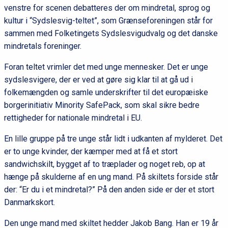
venstre for scenen debatteres der om mindretal, sprog og
kultur i “Sydslesvig-teltet”, som Grænseforeningen står for
sammen med Folketingets Sydslesvigudvalg og det danske
mindretals foreninger.
Foran teltet vrimler det med unge mennesker. Det er unge
sydslesvigere, der er ved at gøre sig klar til at gå ud i
folkemængden og samle underskrifter til det europæiske
borgerinitiativ Minority SafePack, som skal sikre bedre
rettigheder for nationale mindretal i EU.
En lille gruppe på tre unge står lidt i udkanten af mylderet. Det
er to unge kvinder, der kæmper med at få et stort
sandwichskilt, bygget af to træplader og noget reb, op at
hænge på skulderne af en ung mand. På skiltets forside står
der: “Er du i et mindretal?” På den anden side er der et stort
Danmarkskort.
Den unge mand med skiltet hedder Jakob Bang. Han er 19 år