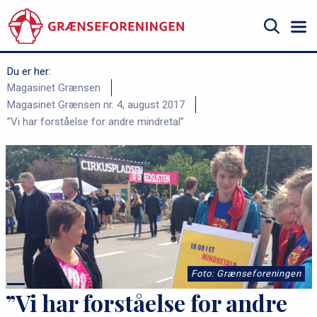
Gå
til
hovedindhold
Søg
Du er her:
B
Magasinet Grænsen
Magasinet Grænsen nr. 4, august 2017
r
”Vi har forståelse for andre mindretal”
ø
d
k
r
u
m
m
Foto: Grænseforeningen
e
”Vi har forståelse for andre