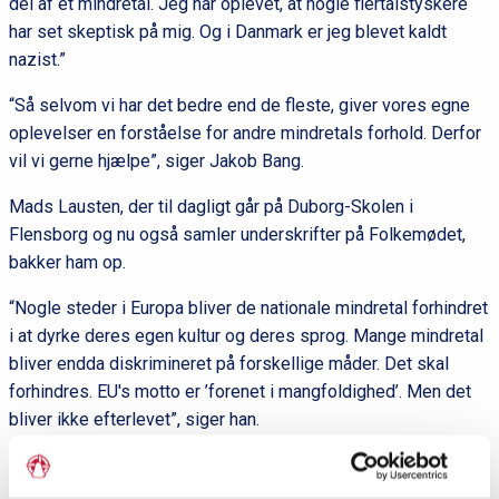
del af et mindretal. Jeg har oplevet, at nogle flertalstyskere
har set skeptisk på mig. Og i Danmark er jeg blevet kaldt
nazist.”
“Så selvom vi har det bedre end de fleste, giver vores egne
oplevelser en forståelse for andre mindretals forhold. Derfor
vil vi gerne hjælpe”, siger Jakob Bang.
Mads Lausten, der til dagligt går på Duborg-Skolen i
Flensborg og nu også samler underskrifter på Folkemødet,
bakker ham op.
“Nogle steder i Europa bliver de nationale mindretal forhindret
i at dyrke deres egen kultur og deres sprog. Mange mindretal
bliver endda diskrimineret på forskellige måder. Det skal
forhindres. EU's motto er ’forenet i mangfoldighed’. Men det
bliver ikke efterlevet”, siger han.
Positiv respons