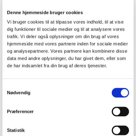
Humøret er stadig højt, da Jakob Bang, Fynn Rosenberg og
Trine Lise Settgast kommer tilbage til Sydslesvig-teltet efter
Denne hjemmeside bruger cookies
en tur rundt på Folkemødepladsen.
Vi bruger cookies til at tilpasse vores indhold, til at vise
“De fleste er søde og vil gerne høre, hvad vi laver. Mange
dig funktioner til sociale medier og til at analysere vores
skriver under og synes, at det er et godt projekt. Andre vil ikke
trafik. Vi deler også oplysninger om din brug af vores
skrive under. De siger, de af princip ikke skriver under på
hjemmeside med vores partnere inden for sociale medier
noget, de ikke ved mere om. Nogle få har været meget
og analysepartnere. Vores partnere kan kombinere disse
afvisende, men det tager vi i stiv arm”, siger Fynn Rosenberg.
data med andre oplysninger, du har givet dem, eller som
de har indsamlet fra din brug af deres tjenester.
Da Folkemødet lakker mod enden har de unge indsamlet over
600 underskrifter, som leveres videre til den europæiske
mindretalsorganisation Federal Union of European
Samtykkevalg
Nødvendig
Nationalities (FUEN), der står bag underskriftsindsamlingen i
hele EU. Der er lang vej endnu til den million underskrifter, der
skal samles ind for at Minority SafePack-initiativet tages op i
Præferencer
EU-Kommissionen. Men de unge sydslesvigere er indstillet
på at kæmpe videre.
Statistik