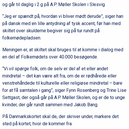
og går til daglig i 2.g på A.P. Møller Skolen i Slesvig.
“Jeg er spændt på, hvordan vi bliver mødt derude”, siger han
på dansk med en lille antydning af tysk accent, før han med
skiltet over skulderne begiver sig på tur rundt på
folkemødepladsen.
Meningen er, at skiltet skal bruges til at komme i dialog med
en del af Folkemødets over 40.000 besøgende.
“Vi vil spørge folk, om de selv er del af et eller andet
mindretal – det kan være alt fra, om de er rødhårede eller
venstrehåndede til kulturelle eller religiøse mindretal – bare
for at få samtalen i gang”, siger Fynn Rosenberg og Trine Lise
Settgast, der også går på A.P. Møller Skolen, og er de to unge
kvinder, der går rundt sammen med Jakob Bang.
På Danmarkskortet skal de, der skriver under, markere det
sted på kortet, hvor de kommer fra.