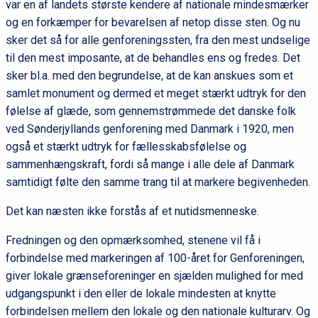
var en af landets største kendere af nationale mindesmærker
og en forkæmper for bevarelsen af netop disse sten. Og nu
sker det så for alle genforeningssten, fra den mest undselige
til den mest imposante, at de behandles ens og fredes. Det
sker bl.a. med den begrundelse, at de kan anskues som et
samlet monument og dermed et meget stærkt udtryk for den
følelse af glæde, som gennemstrømmede det danske folk
ved Sønderjyllands genforening med Danmark i 1920, men
også et stærkt udtryk for fællesskabsfølelse og
sammenhængskraft, fordi så mange i alle dele af Danmark
samtidigt følte den samme trang til at markere begivenheden.
Det kan næsten ikke forstås af et nutidsmenneske.
Fredningen og den opmærksomhed, stenene vil få i
forbindelse med markeringen af 100-året for Genforeningen,
giver lokale grænseforeninger en sjælden mulighed for med
udgangspunkt i den eller de lokale mindesten at knytte
forbindelsen mellem den lokale og den nationale kulturarv. Og