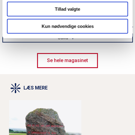
Tillad valgte
Kun nødvendige cookies
ANDRE ARTIKLER I MAGASINET
Udvid
Erling Jepsen: ”Sønderjyllands historie er underfortalt”
Se hele magasinet
Genforeningssten fredes på Grænseforeningens initiativ
LÆS MERE