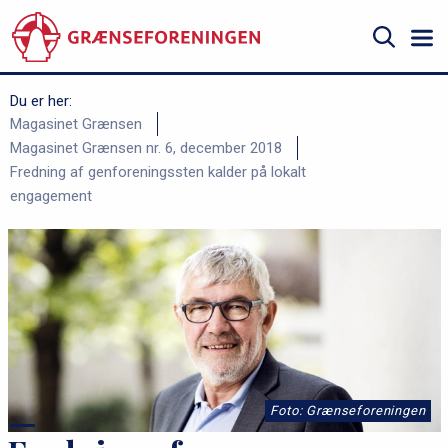
Gå
til
hovedindhold
Søg
Du er her:
B
Magasinet Grænsen
Magasinet Grænsen nr. 6, december 2018
r
Fredning af genforeningssten kalder på lokalt
ø
engagement
d
k
r
u
m
m
e
Foto: Grænseforeningen