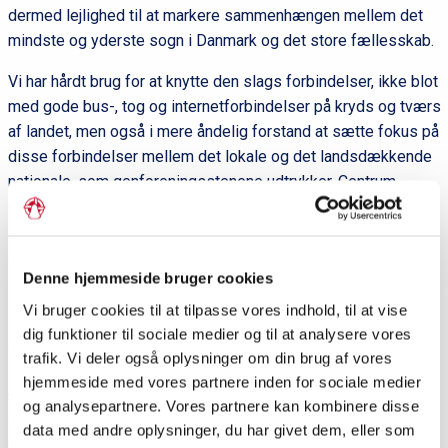
dermed lejlighed til at markere sammenhængen mellem det
mindste og yderste sogn i Danmark og det store fællesskab.
Vi har hårdt brug for at knytte den slags forbindelser, ikke blot
med gode bus-, tog og internetforbindelser på kryds og tværs
af landet, men også i mere åndelig forstand at sætte fokus på
disse forbindelser mellem det lokale og det landsdækkende
nationale, som genforeningsstenene udtrykker. Centrum
eksisterer kun i kraft af periferi, og periferi kun i kraft af
centrum. De er hinandens forudsætning, og fjerner man det
ene forsvinder også det andet.
Denne hjemmeside bruger cookies
Fredningen af genforeningsstenene bekræfter denne
Vi bruger cookies til at tilpasse vores indhold, til at vise
sammenhæng, og den giver forhåbentlig yderligere kræfter til
dig funktioner til sociale medier og til at analysere vores
det kolossale lokale engagement, som findes i alle egne af
trafik. Vi deler også oplysninger om din brug af vores
landet, og som kommer til udtryk i lokalhistoriske foreninger,
hjemmeside med vores partnere inden for sociale medier
tilslutning til forsamlingshuse og lokale mødesteder,
og analysepartnere. Vores partnere kan kombinere disse
foredrag, fællessang og fællesspisning og masser af andre
data med andre oplysninger, du har givet dem, eller som
kultur- og fritidsaktiviteter i lokalsamfundene, som helt