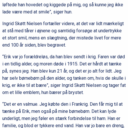
løftede han hovedet og kiggede på mig, og så kunne jeg ikke
lade være med at smile”, siger hun.
Ingrid Skøtt Nielsen fortæller videre, at det var lidt mærkeligt
at stå med tårer i øjnene og samtidig forsøge at undertrykke
et stort smil, mens en slægtning, der mistede livet for mere
end 100 år siden, blev begravet.
“Erik var jo forældreløs, da han blev sendt i krig. Faren var død
i en tidlig alder, og moren døde i 1915. Det er hårdt at tænke
på, synes jeg. Han blev kun 21 år, og det er jo alt for lidt. Jeg
har selv børnebørn på den alder, og tanken om, hvis de skulle i
krig, er ikke til at bære”, siger Ingrid Skøtt Nielsen og tager fat
om et lille emblem, hun bærer på brystet.
“Det er en valmue. Jeg købte den i Frankrig. Den får mig til at
tænke på Erik, men også på mine børnebørn. Det kan lyde
underligt, men jeg føler en stærk forbindelse til ham. Han er
familie, og blod er tykkere end vand. Han var jo bare en dreng,