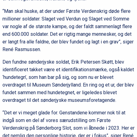
“Man skal huske, at der under Første Verdenskrig døde flere
millioner soldater. Slaget ved Verdun og Slaget ved Somme
var nogle af de største kampe, og der faldt sammenlagt flere
end 600.000 soldater. Det er rigtig mange mennesker, og det
er langt fra alle faldne, der blev fundet og lagt i en grav”, siger
René Rasmussen.
Den fundne sønderjyske soldat, Erik Petersen Skøtt, blev
identificeret takket være et identifikationsmærke, også kaldet
‘hundetegn’, som han bar på sig, og som nu er blevet
overdraget til Museum Sønderjylland. En ring og et ur, der blev
fundet sammen med hundetegnet, er ligeledes blevet
overdraget til det sønderjyske museumsforetagende.
“Det er vi meget glade for. Genstandene kommer nok til at
indgå som en del af vores særudstilling om Første
Verdenskrig på Sønderborg Slot, som vi åbnede i 2023. Her er
det nemlig den personlige historie, der er i fokus”, siger René