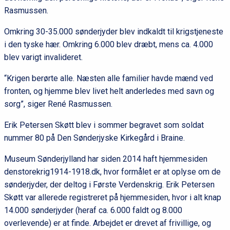
Rasmussen.
Omkring 30-35.000 sønderjyder blev indkaldt til krigstjeneste
i den tyske hær. Omkring 6.000 blev dræbt, mens ca. 4.000
blev varigt invalideret.
“Krigen berørte alle. Næsten alle familier havde mænd ved
fronten, og hjemme blev livet helt anderledes med savn og
sorg”, siger René Rasmussen.
Erik Petersen Skøtt blev i sommer begravet som soldat
nummer 80 på Den Sønderjyske Kirkegård i Braine.
Museum Sønderjylland har siden 2014 haft hjemmesiden
denstorekrig1914-1918.dk, hvor formålet er at oplyse om de
sønderjyder, der deltog i Første Verdenskrig. Erik Petersen
Skøtt var allerede registreret på hjemmesiden, hvor i alt knap
14.000 sønderjyder (heraf ca. 6.000 faldt og 8.000
overlevende) er at finde. Arbejdet er drevet af frivillige, og