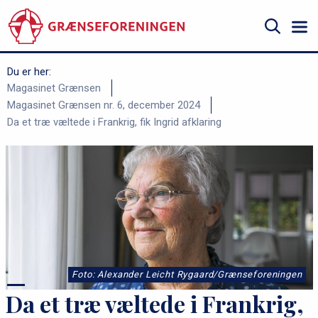
Gå
til
hovedindhold
Søg
Du er her:
B
Magasinet Grænsen
Magasinet Grænsen nr. 6, december 2024
r
Da et træ væltede i Frankrig, fik Ingrid afklaring
ø
d
k
r
u
m
m
Foto: Alexander Leicht Rygaard/Grænseforeningen
e
Da et træ væltede i Frankrig,