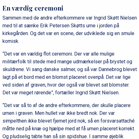
En værdig ceremoni
Sammen med de andre efterkommere var Ingrid Skøtt Nielsen
med til at sænke Erik Petersen Skøtts urne i jorden på
kirkegården. Og det var en scene, der udviklede sig en smule
komisk.
“Det var en vældig flot ceremoni. Der var alle mulige
militærfolk til stede med mange udmærkelser på brystet og
skuldrene. Vi sang danske salmer, og så var Dannebrog blevet
lagt på et bord med en blomst placeret ovenpå. Det var lige
ved siden af graven, hvor der også var blevet sat blomster.
Det var meget rørende”, fortæller Ingrid Skøtt Nielsen.
“Det var så to af de andre efterkommere, der skulle placere
urnen i graven. Men hullet var ikke bredt nok. Der var
simpelthen ikke blevet fjernet jord nok, så en forsvarsattaché
måtte ned på knæ og hjælpe med at få urnen placeret korrekt.
Og pludselig tabte han så sin spidshue. I samme øjeblik