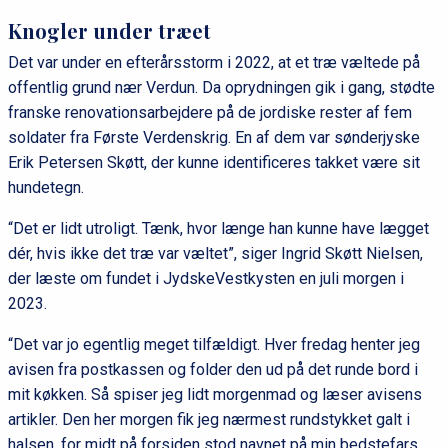
Knogler under træet
Det var under en efterårsstorm i 2022, at et træ væltede på
offentlig grund nær Verdun. Da oprydningen gik i gang, stødte
franske renovationsarbejdere på de jordiske rester af fem
soldater fra Første Verdenskrig. En af dem var sønderjyske
Erik Petersen Skøtt, der kunne identificeres takket være sit
hundetegn.
“Det er lidt utroligt. Tænk, hvor længe han kunne have lægget
dér, hvis ikke det træ var væltet”, siger Ingrid Skøtt Nielsen,
der læste om fundet i JydskeVestkysten en juli morgen i
2023.
“Det var jo egentlig meget tilfældigt. Hver fredag henter jeg
avisen fra postkassen og folder den ud på det runde bord i
mit køkken. Så spiser jeg lidt morgenmad og læser avisens
artikler. Den her morgen fik jeg nærmest rundstykket galt i
halsen, for midt på forsiden stod navnet på min bedstefars