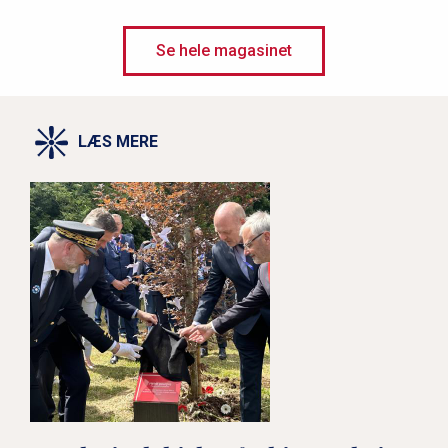
Kongeparret besøgte Tyskland
Se hele magasinet
Sydslesviger var med på første parket
LÆS MERE