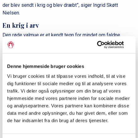
der blev sendt i krig og blev dræbt”, siger Ingrid Skøtt
Nielsen.
En krig i arv
Den røde valmue er et kendt tegn for mindet om faldne
soldater. Det har den været siden Første Verdenskrig, hvor
valmuer i massevis dukkede op på markerne, hvor de døde
soldater var blevet begravet, som et minde om de tabte liv.
Særligt i England bliver valmuen stadig anvendt i dagene
Denne hjemmeside bruger cookies
omkring den 11. november, hvor afslutningen på Første
Vi bruger cookies til at tilpasse vores indhold, til at vise
Verdenskrig markeres. På dansk kendes dagen som
dig funktioner til sociale medier og til at analysere vores
‘Våbenstilstandsdagen’, mens den på engelsk hedder
trafik. Vi deler også oplysninger om din brug af vores
‘Remembrance Day’. En dag, der også bliver højtideligholdt af
hjemmeside med vores partnere inden for sociale medier
flere af Grænseforeningens lokalforeninger.
og analysepartnere. Vores partnere kan kombinere disse
data med andre oplysninger, du har givet dem, eller som
“En kvinde i butikken fortalte mig historien, og det var meget
de har indsamlet fra din brug af deres tjenester.
rørende. Det er en virkelig smuk, men også sart blomst”, siger
Ingrid Skøtt Nielsen.