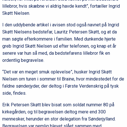
lillebror, hvis skæbne vi aldrig havde kendt”, fortæller Ingrid
Skøtt Nielsen.
I den uddybende artikel i avisen stod også navnet på Ingrid
Skøtt Nielsens bedstefar, Lauritz Petersen Skøtt, og at da
man søgte efterkommere i familien. Med dunkende hjerte
greb Ingrid Skøtt Nielsen ud efter telefonen, og knap et år
senere var hun så med, da bedstefarens lillebror fik en
ordentlig begravelse.
“Det var en meget smuk oplevelse”, husker Ingrid Skøtt
Nielsen om turen i sommer til Braine, hvor mindestedet for de
faldne sønderjyder, der deltog i Første Verdenskrig på tysk
side, findes.
Erik Petersen Skøtt blev bisat som soldat nummer 80 på
kirkegården, og til begravelsen deltog mere end 300
mennesker, herunder en stor delegation fra Sønderjylland.
Begravelsen var nemlig blevet slået sammen med