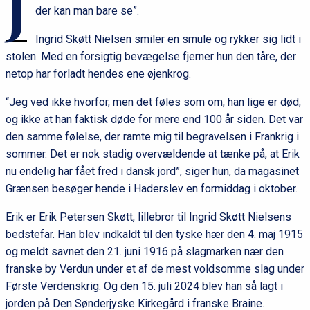
J
der kan man bare se”.
Ingrid Skøtt Nielsen smiler en smule og rykker sig lidt i
stolen. Med en forsigtig bevægelse fjerner hun den tåre, der
netop har forladt hendes ene øjenkrog.
“Jeg ved ikke hvorfor, men det føles som om, han lige er død,
og ikke at han faktisk døde for mere end 100 år siden. Det var
den samme følelse, der ramte mig til begravelsen i Frankrig i
sommer. Det er nok stadig overvældende at tænke på, at Erik
nu endelig har fået fred i dansk jord”, siger hun, da magasinet
Grænsen besøger hende i Haderslev en formiddag i oktober.
Erik er Erik Petersen Skøtt, lillebror til Ingrid Skøtt Nielsens
bedstefar. Han blev indkaldt til den tyske hær den 4. maj 1915
og meldt savnet den 21. juni 1916 på slagmarken nær den
franske by Verdun under et af de mest voldsomme slag under
Første Verdenskrig. Og den 15. juli 2024 blev han så lagt i
jorden på Den Sønderjyske Kirkegård i franske Braine.