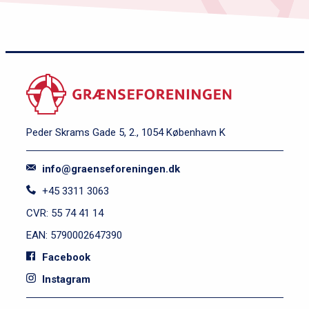
Peder Skrams Gade 5, 2., 1054 København K
info@graenseforeningen.dk
+45 3311 3063
CVR: 55 74 41 14
EAN: 5790002647390
Facebook
Instagram
S