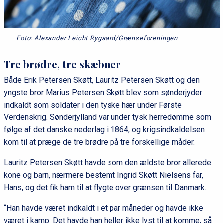
Foto: Alexander Leicht Rygaard/Grænseforeningen
Tre brødre, tre skæbner
Både Erik Petersen Skøtt, Lauritz Petersen Skøtt og den
yngste bror Marius Petersen Skøtt blev som sønderjyder
indkaldt som soldater i den tyske hær under Første
Verdenskrig. Sønderjylland var under tysk herredømme som
følge af det danske nederlag i 1864, og krigsindkaldelsen
kom til at præge de tre brødre på tre forskellige måder.
Lauritz Petersen Skøtt havde som den ældste bror allerede
kone og barn, nærmere bestemt Ingrid Skøtt Nielsens far,
Hans, og det fik ham til at flygte over grænsen til Danmark.
“Han havde været indkaldt i et par måneder og havde ikke
været i kamp. Det havde han heller ikke lyst til at komme, så