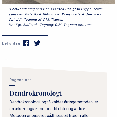
"Forskandsning paa Øen Als med Udsigt til Dyppel Mølle
seet den 28de April 1848 under Kong Frederik den 7des
Ophold". Tegning af C.M. Tegner.
Det Kgl. Bibliotek. Tegning: C.M. Tegners lith. Inst.
Del siden
P
r
i
Dagens ord
m
Dendrokronologi
æ
r
Dendrokronologi, også kaldet årringemetoden, er
en arkæologisk metode til datering af træ.
n
Metoden er baseret på,&nbsp;at træer i alle