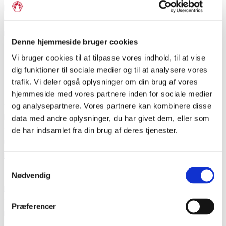
kommende krigshandlinger ved bl.a. at indføre almindelig
værnepligt. Den danske hær nåede herved op på 41.000
mand, mens den slesvig-holstenske hær var på 19.000 mand.
Denne hjemmeside bruger cookies
Hertil kom 47.000 tyske forbundssoldater.
Vi bruger cookies til at tilpasse vores indhold, til at vise
Krigen gik i gang igen i april 1849. I
søslaget i Eckernförder
dig funktioner til sociale medier og til at analysere vores
Bucht
den 5. august mistede danskerne linjeskibet
Christian
trafik. Vi deler også oplysninger om din brug af vores
VIII
og fregatten
Gefion
. Senere på måneden, den 23., led den
hjemmeside med vores partnere inden for sociale medier
danske hær nederlag i kampen ved Kolding. Den slesvig-
og analysepartnere. Vores partnere kan kombinere disse
holstenske hær trængte op i Nørrejylland og belejrede
data med andre oplysninger, du har givet dem, eller som
fæstningsbyen Fredericia. Det lykkedes dog den danske hær
de har indsamlet fra din brug af deres tjenester.
under
udfaldet fra Fredericia
den 6. juli at bryde belejringen og
jage slesvig-holstenerne på flugt.
Samtykkevalg
Der blev på ny indgået våbenhvile i sommeren 1849, og den 2.
Nødvendig
juli 1850 sluttede Preussen efter pres fra russisk side en
fred med danskerne. Slesvig-Holsten, som hermed havde
Præferencer
mistet deres allierede, fortsatte dog krigen.