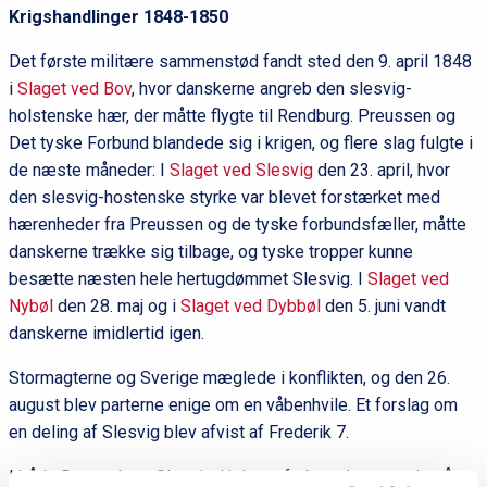
Krigshandlinger 1848-1850
Det første militære sammenstød fandt sted den 9. april 1848
i
Slaget ved Bov
, hvor danskerne angreb den slesvig-
holstenske hær, der måtte flygte til Rendburg. Preussen og
Det tyske Forbund blandede sig i krigen, og flere slag fulgte i
de næste måneder: I
Slaget ved Slesvig
den 23. april, hvor
den slesvig-hostenske styrke var blevet forstærket med
hærenheder fra Preussen og de tyske forbundsfæller, måtte
danskerne trække sig tilbage, og tyske tropper kunne
besætte næsten hele hertugdømmet Slesvig. I
Slaget ved
Nybøl
den 28. maj og i
Slaget ved Dybbøl
den 5. juni vandt
danskerne imidlertid igen.
Stormagterne og Sverige mæglede i konflikten, og den 26.
august blev parterne enige om en våbenhvile. Et forslag om
en deling af Slesvig blev afvist af Frederik 7.
I både Danmark og Slesvig-Holsten forberedte man sig på