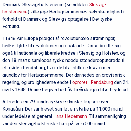
Danmark. Slesvig-holstenerne (se artiklen
Slesvig-
holstenisme
) ville øge Hertugdømmernes selvstændighed i
forhold til Danmark og Slesvigs optagelse i Det tyske
Forbund.
I 1848 var Europa præget af revolutionære strømninger,
hvilket førte til revolutioner og opstande. Disse bredte sig
også til nationale og liberale kredse i Slesvig og Holsten, og
den 18. marts samledes tysksindede stænderdeputerede til
et møde i Rendsburg, hvor de bl.a. stillede krav om en
grundlov for Hertugdømmerne. Der dannedes en provisorisk
regering, og urolighederne endte i
oprøret i Rendsburg
den 24.
marts 1848. Denne begivenhed fik Treårskrigen til at bryde ud.
Allerede den 29. marts rykkede danske tropper over
Kongeåen. Der var blevet samlet en styrke på 11.000 mand
under ledelse af general
Hans Hedemann
. Til sammenligning
var den slesvig-holstenske hær på ca. 6.000 mand.