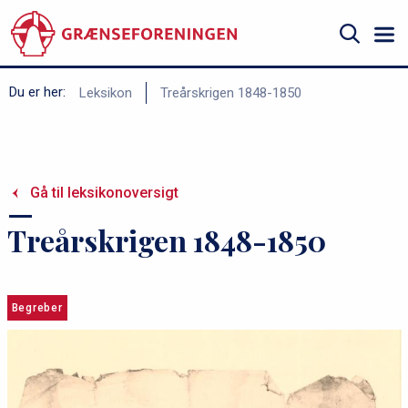
Gå
til
hovedindhold
Søg
B
Du er her:
Leksikon
Treårskrigen 1848-1850
r
ø
d
Gå til leksikonoversigt
k
r
Treårskrigen 1848-1850
u
m
m
Begreber
e