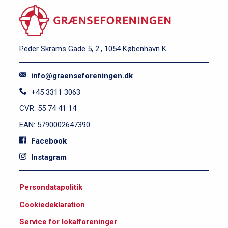
Peder Skrams Gade 5, 2., 1054 København K
info@graenseforeningen.dk
+45 3311 3063
CVR: 55 74 41 14
EAN: 5790002647390
Facebook
Instagram
S
Persondatapolitik
i
Cookiedeklaration
d
e
Service for lokalforeninger