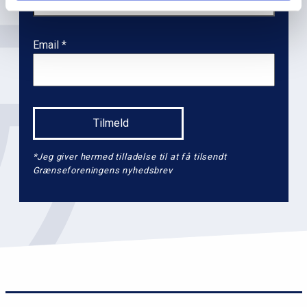
v
e
l
Email
2
*Jeg giver hermed tilladelse til at få tilsendt
Grænseforeningens nyhedsbrev