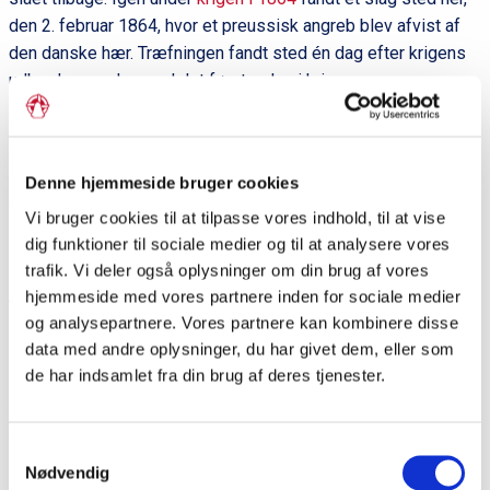
den 2. februar 1864, hvor et preussisk angreb blev afvist af
den danske hær. Træfningen fandt sted én dag efter krigens
udbrud og var hermed det første slag i krigen.
I Grænseforeningens Kildesamling er gengivet
Brev fra
Denne hjemmeside bruger cookies
August Fridolin Bauer til faderen Johan Daniel Bauer om
Vi bruger cookies til at tilpasse vores indhold, til at vise
slaget ved Mysunde
dig funktioner til sociale medier og til at analysere vores
trafik. Vi deler også oplysninger om din brug af vores
hjemmeside med vores partnere inden for sociale medier
og analysepartnere. Vores partnere kan kombinere disse
Del siden
data med andre oplysninger, du har givet dem, eller som
de har indsamlet fra din brug af deres tjenester.
P
Samtykkevalg
r
Nødvendig
Dagens ord