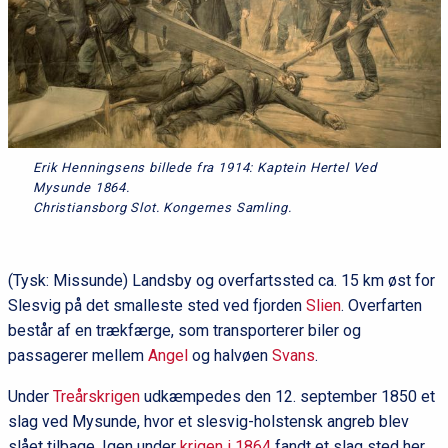
Erik Henningsens billede fra 1914: Kaptein Hertel Ved
Mysunde 1864.
Christiansborg Slot. Kongernes Samling.
(Tysk: Missunde) Landsby og overfartssted ca. 15 km øst for
Slesvig på det smalleste sted ved fjorden
Slien
. Overfarten
består af en trækfærge, som transporterer biler og
passagerer mellem
Angel
og halvøen
Svans
.
Under
Treårskrigen
udkæmpedes den 12. september 1850 et
slag ved Mysunde, hvor et slesvig-holstensk angreb blev
slået tilbage. Igen under
krigen i 1864
fandt et slag sted her,