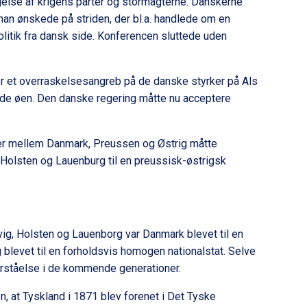
tagelse af krigens parter og stormagterne. Danskerne
 man ønskede på striden, der bl.a. handlede om en
politik fra dansk side. Konferencen sluttede uden
er et overraskelsesangreb på de danske styrker på Als
ede øen. Den danske regering måtte nu acceptere
er mellem Danmark, Preussen og Østrig måtte
olsten og Lauenburg til en preussisk-østrigsk
svig, Holsten og Lauenborg var Danmark blevet til en
blevet til en forholdsvis homogen nationalstat. Selve
orståelse i de kommende generationer.
 at Tyskland i 1871 blev forenet i Det Tyske