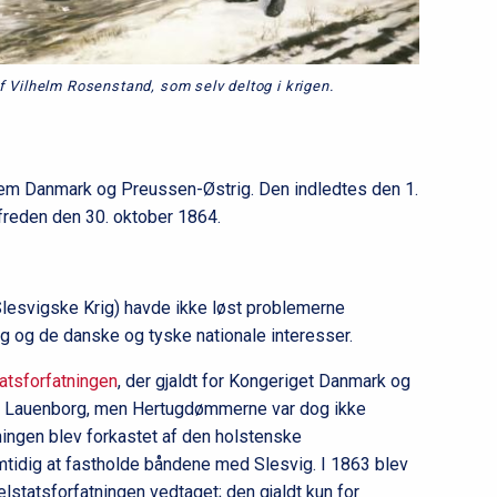
l
2
f Vilhelm Rosenstand, som selv deltog i krigen.
llem Danmark og Preussen-Østrig. Den indledtes den 1.
reden den 30. oktober 1864.
Slesvigske Krig) havde ikke løst problemerne
ig og de danske og tyske nationale interesser.
atsforfatningen
, der gjaldt for Kongeriget Danmark og
g Lauenborg, men Hertugdømmerne var dog ikke
tningen blev forkastet af den holstenske
idig at fastholde båndene med Slesvig. I 1863 blev
lstatsforfatningen vedtaget; den gjaldt kun for