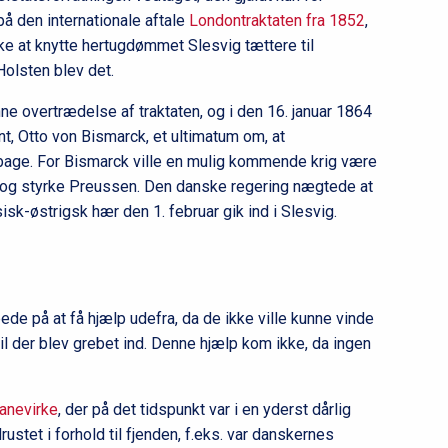
på den internationale aftale
Londontraktaten fra 1852
,
kke at knytte hertugdømmet Slesvig tættere til
olsten blev det.
ne overtrædelse af traktaten, og i den 16. januar 1864
t, Otto von Bismarck, et ultimatum om, at
bage. For Bismarck ville en mulig kommende krig være
r og styrke Preussen. Den danske regering nægtede at
sk-østrigsk hær den 1. februar gik ind i Slesvig.
de på at få hjælp udefra, da de ikke ville kunne vinde
til der blev grebet ind. Denne hjælp kom ikke, da ingen
anevirke
, der på det tidspunkt var i en yderst dårlig
ustet i forhold til fjenden, f.eks. var danskernes