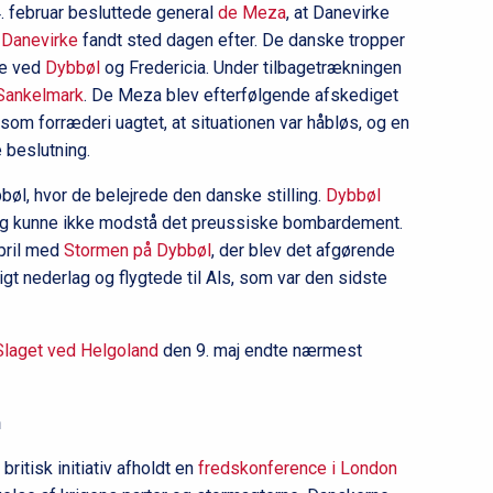
 februar besluttede general
de Meza
, at Danevirke
 Danevirke
fandt sted dagen efter. De danske tropper
rne ved
Dybbøl
og Fredericia. Under tilbagetrækningen
Sankelmark
. De Meza blev efterfølgende afskediget
som forræderi uagtet, at situationen var håbløs, og en
 beslutning.
bbøl, hvor de belejrede den danske stilling.
Dybbøl
g kunne ikke modstå det preussiske bombardement.
april med
Stormen på Dybbøl
, der blev det afgørende
igt nederlag og flygtede til Als, som var den sidste
Slaget ved Helgoland
den 9. maj endte nærmest
n
ritisk initiativ afholdt en
fredskonference i London