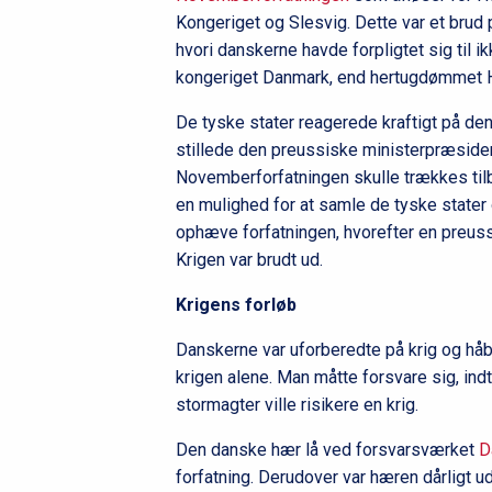
Kongeriget og Slesvig. Dette var et brud 
hvori danskerne havde forpligtet sig til i
kongeriget Danmark, end hertugdømmet H
De tyske stater reagerede kraftigt på den
stillede den preussiske ministerpræsiden
Novemberforfatningen skulle trækkes til
en mulighed for at samle de tyske state
ophæve forfatningen, hvorefter en preussi
Krigen var brudt ud.
Krigens forløb
Danskerne var uforberedte på krig og håbe
krigen alene. Man måtte forsvare sig, ind
stormagter ville risikere en krig.
Den danske hær lå ved forsvarsværket
D
forfatning. Derudover var hæren dårligt udr