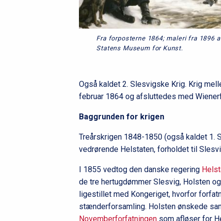
Fra forposterne 1864; maleri fra 1896 a
Statens Museum for Kunst.
Også kaldet 2. Slesvigske Krig. Krig me
februar 1864 og afsluttedes med Wienerf
Baggrunden for krigen
Treårskrigen 1848-1850 (også kaldet 1. 
vedrørende Helstaten, forholdet til Slesv
I 1855 vedtog den danske regering
Helst
de tre hertugdømmer Slesvig, Holsten o
ligestillet med Kongeriget, hvorfor forfa
stænderforsamling. Holsten ønskede samt
Novemberforfatningen
som afløser for He