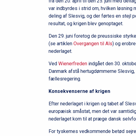
fra den 20. april til den 25. juni med del
var indbyrdes i strid om, hvilken løsning
deling af Slesvig, og der førtes en stejl 
resultat, og krigen blev genoptaget.
Den 29. juni foretog de preussiske styrk
(se artiklen
Overgangen til Als
) og erobr
nederlaget.
Ved
Wienerfreden
indgået den 30. oktob
Danmark afstå hertugdømmerne Slesvig, H
fællesregering.
Konsekvenserne af krigen
Efter nederlaget i krigen og tabet af Sle
europæisk småstat, men det var samtidig 
nederlaget kom til at præge dansk selvf
For tyskernes vedkommende betød sejren,