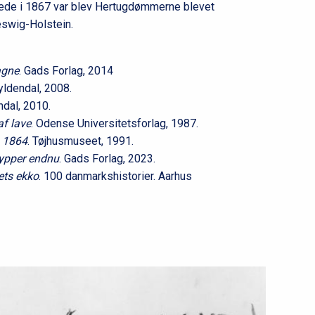
erede i 1867 var blev Hertugdømmerne blevet
swig-Holstein.
agne
. Gads Forlag, 2014
Gyldendal, 2008.
ndal, 2010.
af lave
. Odense Universitetsforlag, 1987.
g 1864
. Tøjhusmuseet, 1991.
rypper endnu
. Gads Forlag, 2023.
ets ekko
. 100 danmarkshistorier. Aarhus