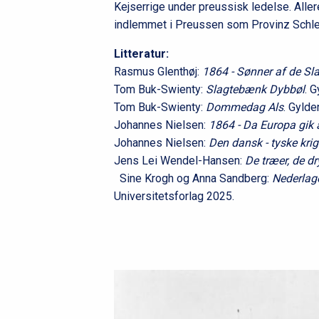
Kejserrige under preussisk ledelse. All
indlemmet i Preussen som Provinz Schle
Litteratur:
Rasmus Glenthøj:
1864 - Sønner af de Sl
Tom Buk-Swienty:
Slagtebænk Dybbøl
. 
Tom Buk-Swienty:
Dommedag Als
. Gylde
Johannes Nielsen:
1864 - Da Europa gik 
Johannes Nielsen:
Den dansk - tyske kri
Jens Lei Wendel-Hansen:
De træer, de d
Sine Krogh og Anna Sandberg:
Nederlag
Universitetsforlag 2025.