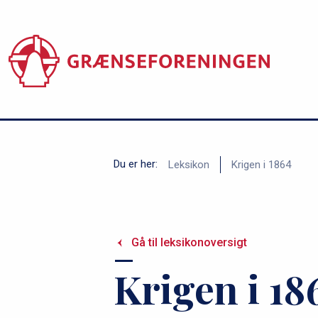
s
Gå
til
e
hovedindhold
r
v
i
c
B
Du er her:
Leksikon
Krigen i 1864
e
r
m
ø
e
Gå til leksikonoversigt
d
n
Krigen i 18
k
u
r