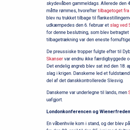
skydevåben gammeldags. Allerede den 4.
måtte rømmes, hvorefter
tilbagetoget fra
blev nu trukket tilbage til flankestillinge
udkæmpedes den 6. februar et
slag ved 
for denne beslutning, som blev betragtet 
tilbagetrækning var den eneste fornuftige
De preussiske tropper fulgte efter til Dy
Skanser
var endnu ikke færdigbyggede o
Det endelig angreb blev sat ind den 18. 
slag i krigen. Danskerne led et fuldstænd
del af det danskkontrollerede Slesvig.
Danskerne var underlegne til lands, men
uafgjort.
Londonkonferencen og Wienerfrede
En våbenhvile kom i stand, og der blev på b