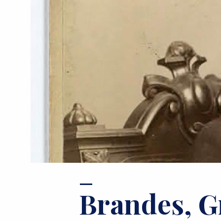
u
m
m
e
Brandes, G