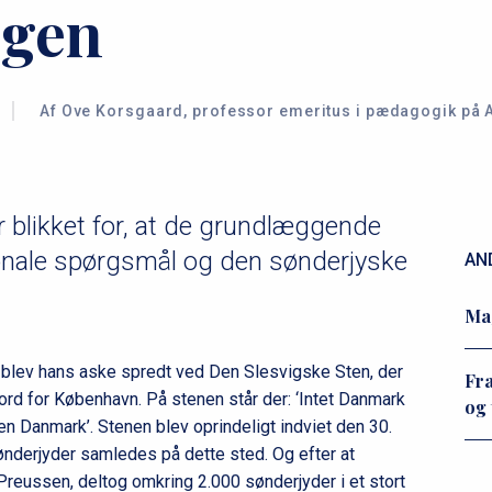
ngen
Af Ove Korsgaard, professor emeritus i pædagogik på A
 blikket for, at de grundlæggende
onale spørgsmål og den sønderjyske
AN
Mag
 blev hans aske spredt ved Den Slesvigske Sten, der
Fra
rd for København. På stenen står der: ‘Intet Danmark
og 
en Danmark’. Stenen blev oprindeligt indviet den 30.
sønderjyder samledes på dette sted. Og efter at
 Preussen, deltog omkring 2.000 sønderjyder i et stort