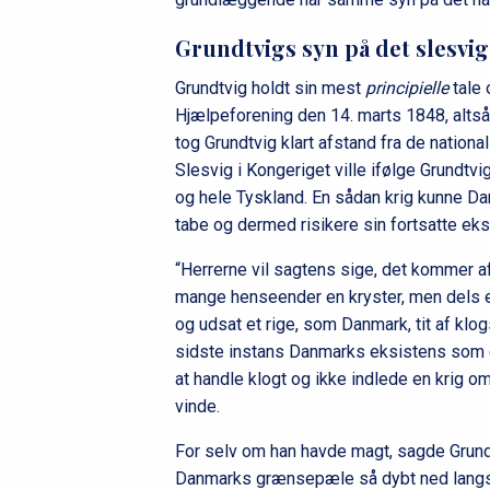
Grundtvigs syn på det slesv
Grundtvig holdt sin mest
principielle
tale 
Hjælpeforening den 14. marts 1848, altså 
tog Grundtvig klart afstand fra de nationa
Slesvig i Kongeriget ville ifølge Grundtv
og hele Tyskland. En sådan krig kunne Da
tabe og dermed risikere sin fortsatte ek
“Herrerne vil sagtens sige, det kommer af, a
mange henseender en kryster, men dels er 
og udsat et rige, som Danmark, tit af klog
sidste instans Danmarks eksistens som en
at handle klogt og ikke indlede en krig
vinde.
For selv om han havde magt, sagde Grundtv
Danmarks grænsepæle så dybt ned langs m