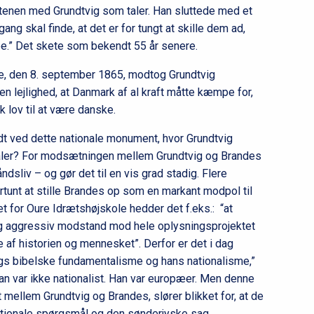
enen med Grundtvig som taler. Han sluttede med et
ang skal finde, at det er for tungt at skille dem ad,
e.” Det skete som bekendt 55 år senere.
e, den 8. september 1865, modtog Grundtvig
en lejlighed, at Danmark af al kraft måtte kæmpe for,
ik lov til at være danske.
dt ved dette nationale monument, hvor Grundtvig
taler? For modsætningen mellem Grundtvig og Brandes
åndsliv – og gør det til en vis grad stadig. Flere
rtunt at stille Brandes op som en markant modpol til
t for Oure Idrætshøjskole hedder det f.eks.: “at
og aggressiv modstand mod hele oplysningsprojektet
 af historien og mennesket”. Derfor er det i dag
igs bibelske fundamentalisme og hans nationalisme,”
an var ikke nationalist. Han var europæer. Men denne
mellem Grundtvig og Brandes, slører blikket for, at de
tionale spørgsmål og den sønderjyske sag.