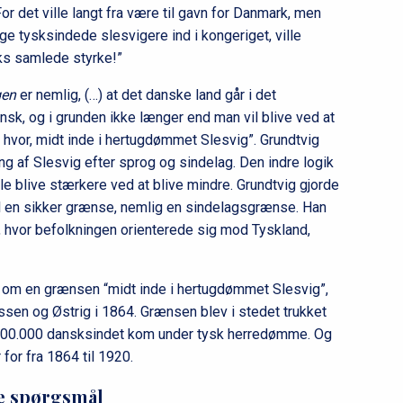
For det ville langt fra være til gavn for Danmark, men
e tysksindede slesvigere ind i kongeriget, ville
arks samlede styrke!”
gen
er nemlig, (…) at det danske land går i det
ansk, og i grunden ikke længer end man vil blive ved at
e hvor, midt inde i hertugdømmet Slesvig”. Grundtvig
g af Slesvig efter sprog og sindelag. Den indre logik
le blive stærkere ved at blive mindre. Grundtvig gjorde
 til en sikker grænse, nemlig en sindelagsgrænse. Han
g, hvor befolkningen orienterede sig mod Tyskland,
ag om en grænsen “midt inde i hertugdømmet Slesvig”,
ssen og Østrig i 1864. Grænsen blev i stedet trukket
 200.000 dansksindet kom under tysk herredømme. Og
for fra 1864 til 1920.
ke spørgsmål