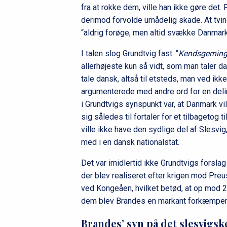
fra at rokke dem, ville han ikke gøre det. 
derimod forvolde umådelig skade. At tving
“aldrig forøge, men altid svække Danm
I talen slog Grundtvig fast: “
Kendsgernin
allerhøjeste kun så vidt, som man taler d
tale dansk, altså til etsteds, man ved ikk
argumenterede med andre ord for en delin
i Grundtvigs synspunkt var, at Danmark vil
sig således til fortaler for et tilbagetog
ville ikke have den sydlige del af Slesvi
med i en dansk nationalstat.
Det var imidlertid ikke Grundtvigs forsl
der blev realiseret efter krigen mod Preu
ved Kongeåen, hvilket betød, at op mod
dem blev Brandes en markant forkæmper 
Brandes’ syn på det slesvigs