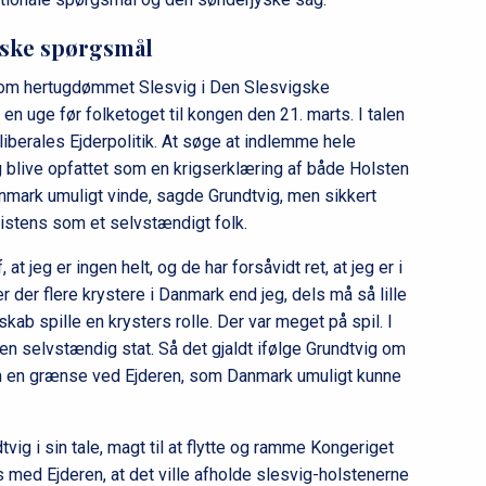
igske spørgsmål
om hertugdømmet Slesvig i Den Slesvigske
en uge før folketoget til kongen den 21. marts. I talen
lliberales Ejderpolitik. At søge at indlemme hele
ig blive opfattet som en krigserklæring af både Holsten
nmark umuligt vinde, sagde Grundtvig, men sikkert
sistens som et selvstændigt folk.
t jeg er ingen helt, og de har forsåvidt ret, at jeg er i
der flere krystere i Danmark end jeg, dels må så lille
skab spille en krysters rolle. Der var meget på spil. I
 selvstændig stat. Så det gjaldt ifølge Grundtvig om
 om en grænse ved Ejderen, som Danmark umuligt kunne
ig i sin tale, magt til at flytte og ramme Kongeriget
ed Ejderen, at det ville afholde slesvig-holstenerne