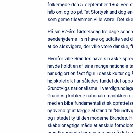
folkemøde den 5. september 1865 ved st
håb om og tro på, “at Stortyskland dog eng
som gerne tilsammen ville være! Det ske
På sin 82-års fødselsdag tre dage sener
sønderjyderne i sin have og udtalte ved d
at de slesvigere, der ville være danske, f
Hvorfor ville Brandes have sin aske spre
havde holdt en af sine mange nationale 
har udgjort en fast figur i dansk kultur og 
højskolefolk har således fundet det oppo
Grundtvigs nationalisme. I værdigrundlage
Grundtvig koblede nationalromantikken 
med en bibelfundamentalistisk opfattelse
nødvendigt at lægge afstand til “Grundtv
og i stedet ty til den moderne Brandes. H
skabelonagtige måde at anskue forholdet 
grundlæggende har samme syn på det na