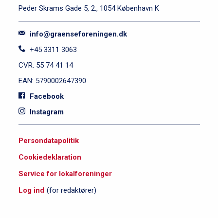
Peder Skrams Gade 5, 2., 1054 København K
info@graenseforeningen.dk
+45 3311 3063
CVR: 55 74 41 14
EAN: 5790002647390
Facebook
Instagram
S
Persondatapolitik
i
Cookiedeklaration
d
e
Service for lokalforeninger
f
Log ind
(for redaktører)
o