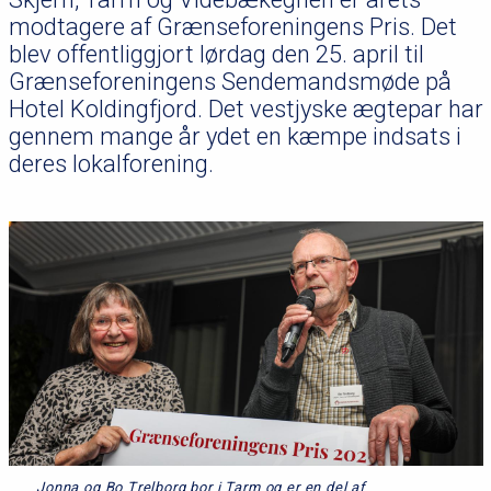
modtagere af Grænseforeningens Pris. Det
blev offentliggjort lørdag den 25. april til
Grænseforeningens Sendemandsmøde på
Hotel Koldingfjord. Det vestjyske ægtepar har
gennem mange år ydet en kæmpe indsats i
deres lokalforening.
Jonna og Bo Trelborg bor i Tarm og er en del af