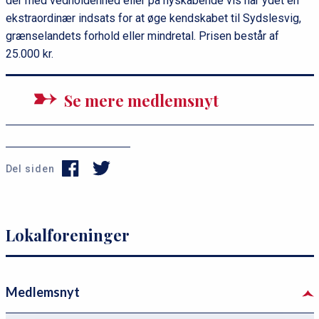
der med vedholdenhed eller på nyskabende vis har ydet en
ekstraordinær indsats for at øge kendskabet til Sydslesvig,
grænselandets forhold eller mindretal. Prisen består af
25.000 kr.
Se mere medlemsnyt
Del siden
P
s
Lokalforeninger
r
e
i
r
m
v
Medlemsnyt
æ
i