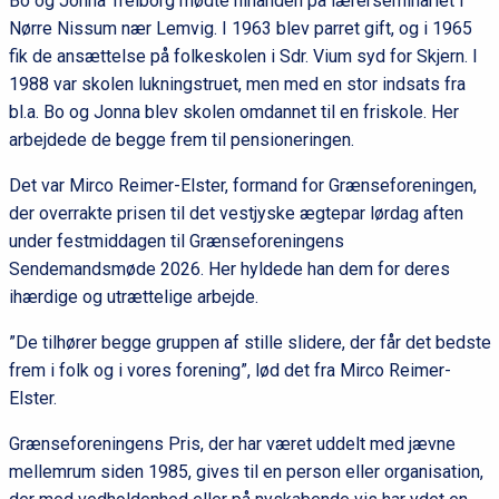
Bo og Jonna Trelborg mødte hinanden på lærerseminariet i
Nørre Nissum nær Lemvig. I 1963 blev parret gift, og i 1965
fik de ansættelse på folkeskolen i Sdr. Vium syd for Skjern. I
1988 var skolen lukningstruet, men med en stor indsats fra
bl.a. Bo og Jonna blev skolen omdannet til en friskole. Her
arbejdede de begge frem til pensioneringen.
Det var Mirco Reimer-Elster, formand for Grænseforeningen,
der overrakte prisen til det vestjyske ægtepar lørdag aften
under festmiddagen til Grænseforeningens
Sendemandsmøde 2026. Her hyldede han dem for deres
ihærdige og utrættelige arbejde.
”De tilhører begge gruppen af stille slidere, der får det bedste
frem i folk og i vores forening”, lød det fra Mirco Reimer-
Elster.
Grænseforeningens Pris, der har været uddelt med jævne
mellemrum siden 1985, gives til en person eller organisation,