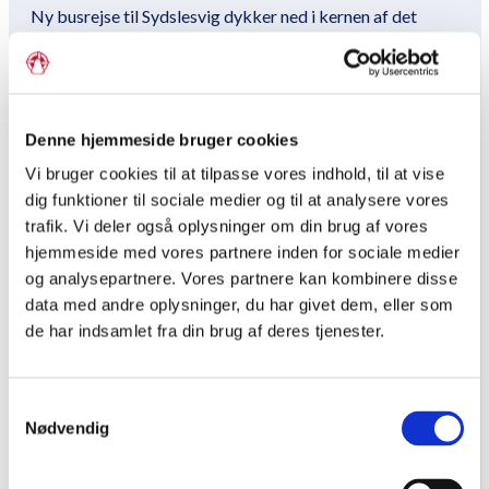
r
c
Ny busrejse til Sydslesvig dykker ned i kernen af det
danske mindretal
n
e
a
m
En danskhed, vi andre kunne lære noget af
v
e
i
n
Denne hjemmeside bruger cookies
Vestjysk ægtepar modtager Grænseforeningens Pris
g
u
2026
Vi bruger cookies til at tilpasse vores indhold, til at vise
a
l
dig funktioner til sociale medier og til at analysere vores
Mirco Reimer-Elster er genvalgt som formand for
trafik. Vi deler også oplysninger om din brug af vores
t
e
Grænseforeningen
hjemmeside med vores partnere inden for sociale medier
i
v
og analysepartnere. Vores partnere kan kombinere disse
o
e
Kaffebord og kaffemik
data med andre oplysninger, du har givet dem, eller som
n
l
de har indsamlet fra din brug af deres tjenester.
Her er Grænseforeningens nye hovedbestyrelse
l
2
e
20 år med stærke personlige fortællinger
Samtykkevalg
v
Nødvendig
e
Læs nyt magasinet Grænsen
l