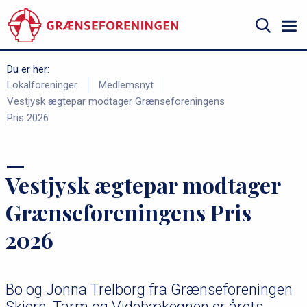
Gå
til
hovedindhold
Søg
Du er her:
B
Lokalforeninger
Medlemsnyt
Vestjysk ægtepar modtager Grænseforeningens
r
Pris 2026
ø
d
k
Vestjysk ægtepar modtager
r
Grænseforeningens Pris
u
m
2026
m
e
Bo og Jonna Trelborg fra Grænseforeningen
Skjern, Tarm og Videbækegnen er årets