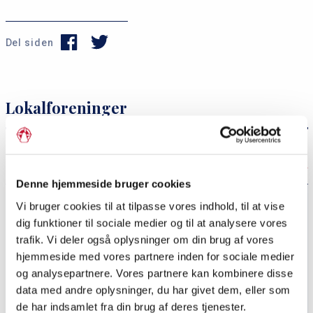
Del siden
P
s
Lokalforeninger
r
e
i
r
m
v
Medlemsnyt
æ
i
Denne hjemmeside bruger cookies
r
c
Ny busrejse til Sydslesvig dykker ned i kernen af det
Vi bruger cookies til at tilpasse vores indhold, til at vise
danske mindretal
n
e
dig funktioner til sociale medier og til at analysere vores
a
m
trafik. Vi deler også oplysninger om din brug af vores
En danskhed, vi andre kunne lære noget af
hjemmeside med vores partnere inden for sociale medier
v
e
og analysepartnere. Vores partnere kan kombinere disse
i
n
Vestjysk ægtepar modtager Grænseforeningens Pris
data med andre oplysninger, du har givet dem, eller som
g
u
2026
de har indsamlet fra din brug af deres tjenester.