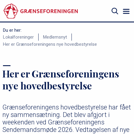
Gå
til
hovedindhold
Søg
Du er her:
B
Lokalforeninger
Medlemsnyt
Her er Grænseforeningens nye hovedbestyrelse
r
ø
d
Her er Grænseforeningens
k
r
nye hovedbestyrelse
u
m
Grænseforeningens hovedbestyrelse har fået
m
ny sammensætning. Det blev afgjort i
e
weekenden ved Grænseforeningens
Sendemandsmøde 2026. Vedtagelsen af nye