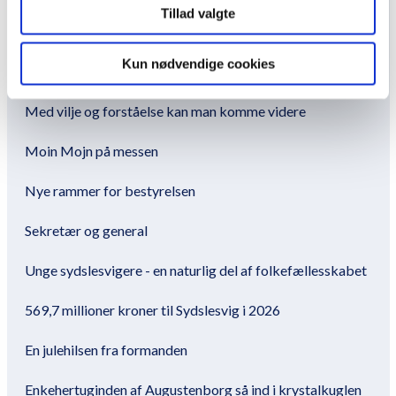
Ny bustur til Sydslesvig planlægges til efteråret
Tillad valgte
Formand Mirco Reimer-Elster konstitueret som
Kun nødvendige cookies
generalsekretær
Med vilje og forståelse kan man komme videre
Moin Mojn på messen
Nye rammer for bestyrelsen
Sekretær og general
Unge sydslesvigere - en naturlig del af folkefællesskabet
569,7 millioner kroner til Sydslesvig i 2026
En julehilsen fra formanden
Enkehertuginden af Augustenborg så ind i krystalkuglen