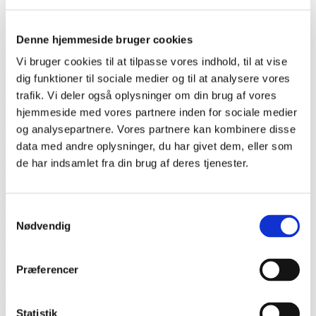
oprør, der udviklede sig til borgerkrig i helstaten og den krig,
som vi i dag kalder den første slesvigske krig. Efter den
Denne hjemmeside bruger cookies
danske sejr i 1851 blev de begge landsforviste. Da Danmark
Vi bruger cookies til at tilpasse vores indhold, til at vise
havde tabt den anden slesvigske krig til Preussen og Østrig i
dig funktioner til sociale medier og til at analysere vores
1864, forsøgte de ganske vist at få indflydelse igen, men da
trafik. Vi deler også oplysninger om din brug af vores
Slesvig-Holsten blev preussisk, havde jernkansleren
hjemmeside med vores partnere inden for sociale medier
Bismarck ikke brug for besværlige hertuger, hvormed deres
og analysepartnere. Vores partnere kan kombinere disse
rolle var udspillet.
data med andre oplysninger, du har givet dem, eller som
de har indsamlet fra din brug af deres tjenester.
Søsteren, enkedronning Caroline Amalie, var derimod så
pæredansk, som man kunne blive. Hun havde taget sin mands
parti, da han levede, og kom siden til at høre til kredsen
Samtykkevalg
omkring præsten og politikeren Nikolaj Fredrik Severin
Nødvendig
Grundtvig, som mere end nogen anden lagde grunden til den
åndelige oprustning i kongeriget efter nederlaget i 1864.
Præferencer
Som enkehertuginde Louise Augusta senere bemærkede,
havde historien en egen sans for ironi. Hendes datter endte
Statistik