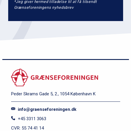
*Jeg giver hermed tilladelse til at få tilsendt
Grænseforeningens nyhedsbrev
Peder Skrams Gade 5, 2., 1054 København K
info@graenseforeningen.dk
+45 3311 3063
CVR: 55 74 41 14