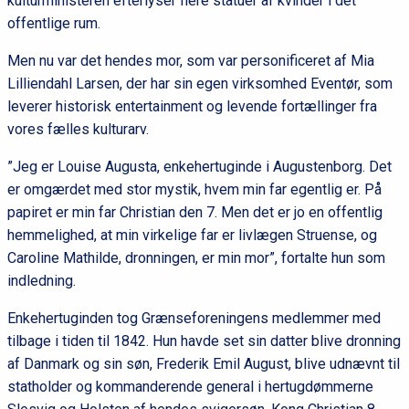
kulturministeren efterlyser flere statuer af kvinder i det
offentlige rum.
Men nu var det hendes mor, som var personificeret af Mia
Lilliendahl Larsen, der har sin egen virksomhed Eventør, som
leverer historisk entertainment og levende fortællinger fra
vores fælles kulturarv.
”Jeg er Louise Augusta, enkehertuginde i Augustenborg. Det
er omgærdet med stor mystik, hvem min far egentlig er. På
papiret er min far Christian den 7. Men det er jo en offentlig
hemmelighed, at min virkelige far er livlægen Struense, og
Caroline Mathilde, dronningen, er min mor”, fortalte hun som
indledning.
Enkehertuginden tog Grænseforeningens medlemmer med
tilbage i tiden til 1842. Hun havde set sin datter blive dronning
af Danmark og sin søn, Frederik Emil August, blive udnævnt til
statholder og kommanderende general i hertugdømmerne