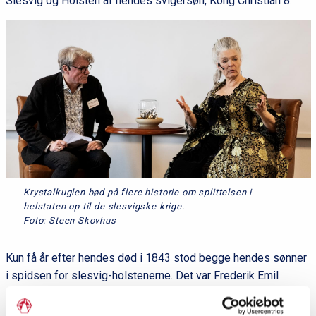
Slesvig og Holsten af hendes svigersøn, Kong Christian 8.
Krystalkuglen bød på flere historie om splittelsen i
helstaten op til de slesvigske krige.
Foto: Steen Skovhus
Kun få år efter hendes død i 1843 stod begge hendes sønner
i spidsen for slesvig-holstenerne. Det var Frederik Emil
August og hans bror Christian August, som efter deres far var
blevet hertug af Augustenborg. De var med til at starte det