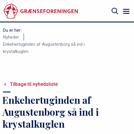
Gå
til
hovedindhold
Søg
Du er her:
B
Nyheder
Enkehertuginden af Augustenborg så ind i
r
krystalkuglen
ø
d
k
r
Tilbage til nyhedsliste
u
Enkehertuginden af
m
m
Augustenborg så ind i
e
krystalkuglen