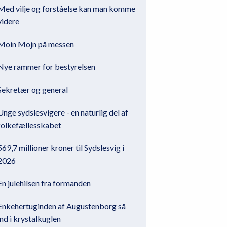
Med vilje og forståelse kan man komme
videre
Moin Mojn på messen
Nye rammer for bestyrelsen
Sekretær og general
Unge sydslesvigere - en naturlig del af
folkefællesskabet
569,7 millioner kroner til Sydslesvig i
2026
En julehilsen fra formanden
Enkehertuginden af Augustenborg så
ind i krystalkuglen