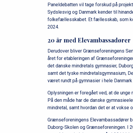
Paneldebatten vil tage forskud på projek
Sydslesvig og Danmark kender til hinanden 
folkefællesskabet. Et fællesskab, som kon
2024.
20 år med Elevambassadører
Derudover bliver Grænseforeningens Sen
året for etableringen af Grænseforeninge
det danske mindretals gymnasier, Duborg-
samt det tyske mindretalsgymnasium, De
været rundt på gymnasier i hele Danmark
Oplysningen er foregået ved, at de unge m
På den måde har de danske gymnasieelever 
mindretal, samt hvordan det er at vokse 
Grænseforeningens Elevambassadører bl
Duborg-Skolen og Grænseforeningen. I 200