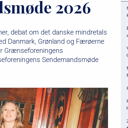
smøde 2026
æ
i
r
c
n
e
a
m
ner, debat om det danske mindretals
v
e
i
n
med Danmark, Grønland og Færøerne
g
u
for Grænseforeningens
a
l
nseforeningens Sendemandsmøde
t
e
i
v
o
e
n
l
l
2
e
v
e