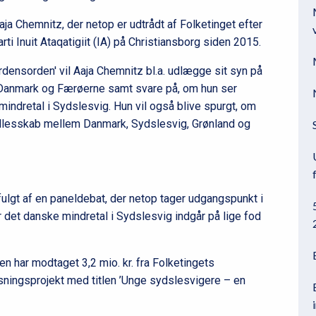
a Chemnitz, der netop er udtrådt af Folketinget efter
ti Inuit Ataqatigiit (IA) på Christiansborg siden 2015.
rdensorden' vil Aaja Chemnitz bl.a. udlægge sit syn på
 Danmark og Færøerne samt svare på, om hun ser
indretal i Sydslesvig. Hun vil også blive spurgt, om
ællesskab mellem Danmark, Sydslesvig, Grønland og
ulgt af en paneldebat, der netop tager udgangspunkt i
det danske mindretal i Sydslesvig indgår på lige fod
 har modtaget 3,2 mio. kr. fra Folketingets
ysningsprojekt med titlen ’Unge sydslesvigere – en