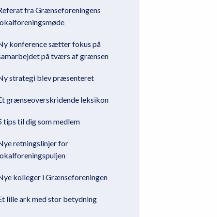
Referat fra Grænseforeningens
lokalforeningsmøde
Ny konference sætter fokus på
samarbejdet på tværs af grænsen
Ny strategi blev præsenteret
Et grænseoverskridende leksikon
5 tips til dig som medlem
Nye retningslinjer for
lokalforeningspuljen
Nye kolleger i Grænseforeningen
Et lille ark med stor betydning