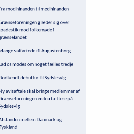
Fra mod hinanden til med hinanden
Grænseforeningen glæder sig over
spadestik mod folkemøde i
grænselandet
Mange valfartede til Augustenborg
Lad os mødes om noget fælles tredje
Godkendt debuttur til Sydslesvig
Ny avisaftale skal bringe medlemmer af
Grænseforeningen endnu tættere på
Sydslesvig
Afstanden mellem Danmark og
Tyskland