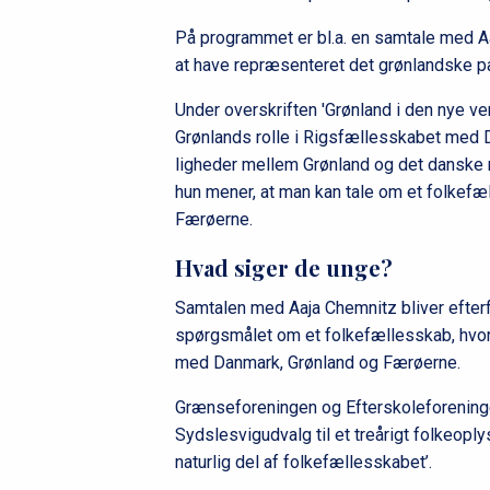
På programmet er bl.a. en samtale med Aaj
at have repræsenteret det grønlandske par
Under overskriften 'Grønland i den nye ve
Grønlands rolle i Rigsfællesskabet med
ligheder mellem Grønland og det danske m
hun mener, at man kan tale om et folkef
Færøerne.
Hvad siger de unge?
Samtalen med Aaja Chemnitz bliver efterf
spørgsmålet om et folkefællesskab, hvor 
med Danmark, Grønland og Færøerne.
Grænseforeningen og Efterskoleforeningen
Sydslesvigudvalg til et treårigt folkeopl
naturlig del af folkefællesskabet’.