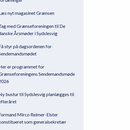
Læs nyt magasinet Grænsen
Tag med Grænseforeningen til De
danske Årsmøder i Sydslesvig
Få styr på dagsordenen for
Sendemandsmødet
Her er programmet for
Grænseforeningens Sendemandsmøde
2026
Ny bustur til Sydslesvig planlægges til
efteråret
Formand Mirco Reimer-Elster
konstitueret som generalsekretær