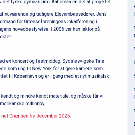
v det tyske gymnasium i Aabenraa en del af projektet.
af nuværende og tidligere Elevambassadører. Jens
 formand for Grænseforeningens lokalforening i
ens hovedbestyrelse. I 2006 var han lektor på
ektet.
ed en koncert og festmiddag. Sydslesvigske Tine
ede som ung til New York for at gøre karriere som
yttet til København og er i gang med et nyt musikalsk
endt og mindre kendt materiale, og måske får vi
amerikanske millionby.
sinet Grænsen fra december 2025.