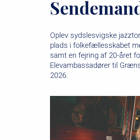
Sendemand
u
m
m
Oplev sydslesvigske jazzto
e
plads i folkefællesskabet 
samt en fejring af 20-året 
Elevambassadører til Græ
2026.