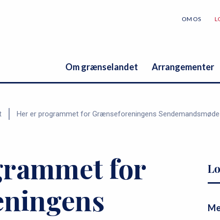
OM OS
L
Om grænselandet
Arrangementer
t
Her er programmet for Grænseforeningens Sendemandsmøde
grammet for
P
s
Lo
r
e
eningens
i
r
m
v
Me