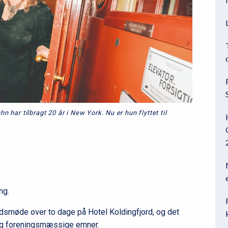
l
2
har tilbragt 20 år i New York. Nu er hun flyttet til
ng.
dsmøde over to dage på Hotel Koldingfjord, og det
 og foreningsmæssige emner.