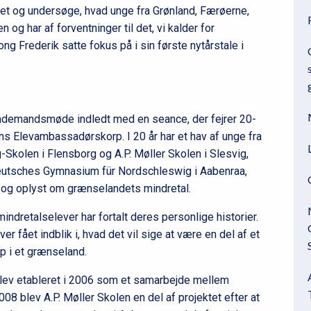
tet og undersøge, hvad unge fra Grønland, Færøerne,
og har af forventninger til det, vi kalder for
g Frederik satte fokus på i sin første nytårstale i
demandsmøde indledt med en seance, der fejrer 20-
ns Elevambassadørskorp. I 20 år har et hav af unge fra
Skolen i Flensborg og A.P. Møller Skolen i Slesvig,
utsches Gymnasium für Nordschleswig i Aabenraa,
 og oplyst om grænselandets mindretal.
indretalselever har fortalt deres personlige historier.
fået indblik i, hvad det vil sige at være en del af et
op i et grænseland.
ev etableret i 2006 som et samarbejde mellem
8 blev A.P. Møller Skolen en del af projektet efter at