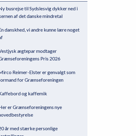
Ny busrejse til Sydslesvig dykker ned i
kernen af det danske mindretal
En danskhed, vi andre kunne lære noget
af
Vestjysk ægtepar modtager
Grænseforeningens Pris 2026
Mirco Reimer-Elster er genvalgt som
formand for Grænseforeningen
Kaffebord og kaffemik
Her er Grænseforeningens nye
hovedbestyrelse
20 år med stærke personlige
fortællinger