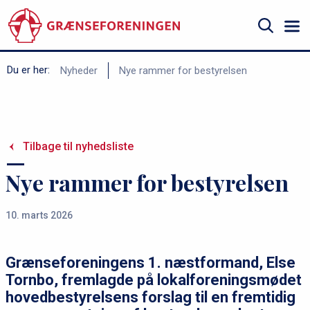
Gå
til
hovedindhold
Søg
B
Du er her:
Nyheder
Nye rammer for bestyrelsen
r
ø
d
Tilbage til nyhedsliste
k
r
Nye rammer for bestyrelsen
u
m
10. marts 2026
m
e
Grænseforeningens 1. næstformand, Else
Tornbo, fremlagde på lokalforeningsmødet
hovedbestyrelsens forslag til en fremtidig