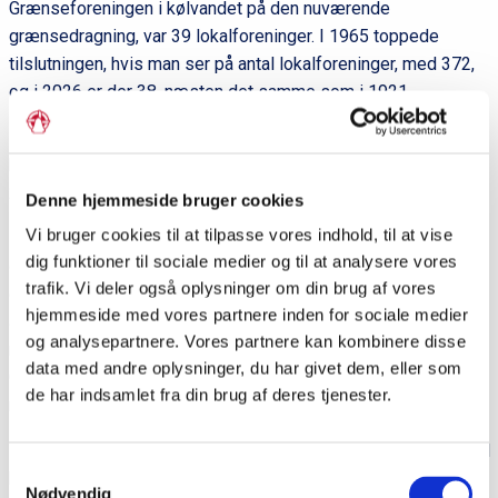
Grænseforeningen i kølvandet på den nuværende
grænsedragning, var 39 lokalforeninger. I 1965 toppede
tilslutningen, hvis man ser på antal lokalforeninger, med 372,
og i 2026 er der 38, næsten det samme som i 1921.
Midt 1960’erne var der også mere end 70 medlemmer af
hovedbestyrelsen, hvor der i begyndelsen var lidt mere end
20.
Denne hjemmeside bruger cookies
Vi bruger cookies til at tilpasse vores indhold, til at vise
Men tilbage til nutiden – og fremtiden. Forslaget affødte en
dig funktioner til sociale medier og til at analysere vores
debat. Der blev argumenteret for, at man godt kunne beholde
trafik. Vi deler også oplysninger om din brug af vores
den nuværende struktur, selv om sundhedsreformen betyder,
hjemmeside med vores partnere inden for sociale medier
at der med oprettelsen af Region Østdanmark er færre
og analysepartnere. Vores partnere kan kombinere disse
regioner i Danmark. Else Tornbo svarede, at der i
data med andre oplysninger, du har givet dem, eller som
Grænseforeningens vedtægter står, at alle medlemmer er
de har indsamlet fra din brug af deres tjenester.
regionsvalgte.
Der blev også nævnt, at det er svært at få folk til at stille op til
Samtykkevalg
hovedbestyrelsen, og at det derfor er en fordel at være på
Nødvendig