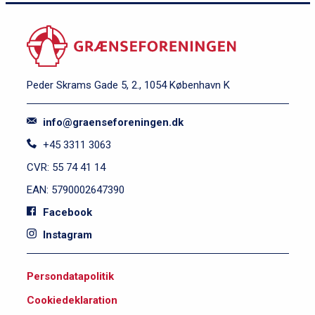
Peder Skrams Gade 5, 2., 1054 København K
info@graenseforeningen.dk
+45 3311 3063
CVR: 55 74 41 14
EAN: 5790002647390
Facebook
Instagram
S
Persondatapolitik
i
Cookiedeklaration
d