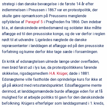
strategi i dan danske bevægelse i de første 14 år efter
indlemmelsen i Preussen i 1867 var en protestpolitik, der
skulle gøre opmærksom på Preussens manglende
opfyldelse af
Paragraf 5
i Pragfreden fra 1866. Den indebar
bl.a., at dansksindede embedsmænd og soldater ikke måtte
aflægge ed til den preussiske konge, og de var derfor i reglen
nødt til at udvandre. Ligeledes nægtede de danske
repræsentanter i landdagen at aflægge ed på den preussiske
forfatning og kunne derfor ikke tage sæde i forsamlingen.
En kritik af edsnægtelsen ulmede længe under overfladen,
men brød først ud i lys lue, da protestpolitikkens førende
skikkelse, rigsdagsmedlem
H.A. Krüger
, døde i 1881.
Edsnægterne ville fastholde den oprindelige kurs for ikke at
gå på akkord med retsstandspunktet. Edsaflæggerne mente
derimod, at landdagsmændede burde aflægge eden for at få
mulighed for at arbejde politiks til gavn for den dansksindede
befolkning. Krügers efterfølger som landdagsmand i 1. kreds,