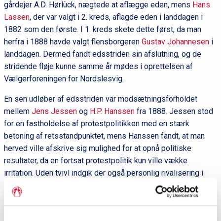
gårdejer A.D. Hørlück, nægtede at aflægge eden, mens
Hans
Lassen
, der var valgt i 2. kreds, aflagde eden i landdagen i
1882 som den første. I 1. kreds skete dette først, da man
herfra i 1888 havde valgt flensborgeren
Gustav Johannesen
i
landdagen. Dermed fandt edsstriden sin afslutning, og de
stridende fløje kunne samme år mødes i oprettelsen af
Vælgerforeningen for Nordslesvig.
En sen udløber af edsstriden var modsætningsforholdet
mellem
Jens Jessen
og
H.P. Hanssen
fra 1888. Jessen stod
for en fastholdelse af protestpolitikken med en stærk
betoning af retsstandpunktet, mens Hanssen fandt, at man
herved ville afskrive sig mulighed for at opnå politiske
resultater, da en fortsat protestpolitik kun ville vække
irritation. Uden tvivl indgik der også personlig rivalisering i
dette modsætningsforhold. Jessens synspunkt blev
videreført af hans elever, redaktørerne
Ernst Christiansen
og
A. Svensson
, der sammen med gårdejer
Peter Grau
var