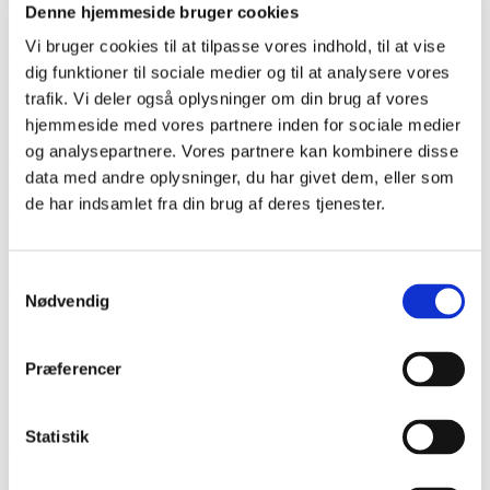
førende i oppositionen med H.P. Hanssen, efter af denne i
Denne hjemmeside bruger cookies
1906 var blevet rigsdagsmand. Edsstriden og de øvrige indre
Vi bruger cookies til at tilpasse vores indhold, til at vise
danske modsætninger må dog ikke overskygge, at der aldrig
dig funktioner til sociale medier og til at analysere vores
var uenighed om det overordnede mål, landsdelens
trafik. Vi deler også oplysninger om din brug af vores
genforening med Danmark.
hjemmeside med vores partnere inden for sociale medier
og analysepartnere. Vores partnere kan kombinere disse
Af Hans Schultz Hansen i
Sønderjylland A-Å
, red. af Inge
data med andre oplysninger, du har givet dem, eller som
Adriansen, Elsemarie Dam Jensen og Lennart S. Madsen.
de har indsamlet fra din brug af deres tjenester.
Aabenraa: Historisk Samfund for Sønderjylland, 2011.
Litteratur
Samtykkevalg
Troels Fink:
Båndene bandt
, bd. 1-2, 1999.
Nødvendig
Præferencer
Statistik
Del siden