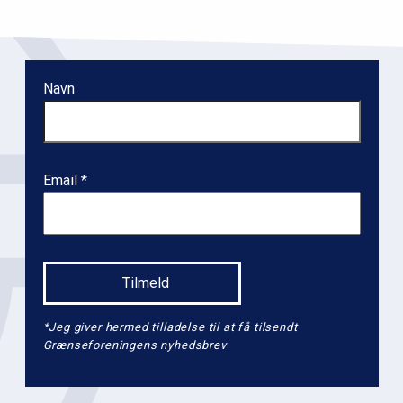
o
n
l
Navn
e
v
e
l
Email
2
*Jeg giver hermed tilladelse til at få tilsendt
Grænseforeningens nyhedsbrev