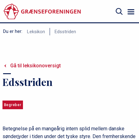
Gå
til
hovedindhold
Søg
B
Du er her:
Leksikon
Edsstriden
r
ø
d
Gå til leksikonoversigt
k
r
Edsstriden
u
m
m
Begreber
e
Betegnelse på en mangeårig intern splid mellem danske
sønderjyder i tiden under det tyske styre. Den fremherskende