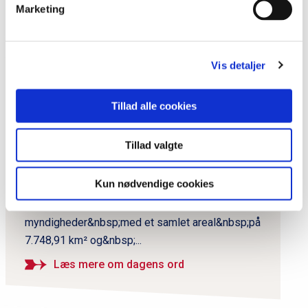
Marketing
P
Vis detaljer
r
i
Dagens ord
Tillad alle cookies
m
Region Sønderjylland-
æ
Schleswig
Tillad valgte
r
n
Region Sønderjylland-Schleswig blev oprettet i
Kun nødvendige cookies
1997 og er en grænseoverskridende EU-Region
a
mellem danske og tyske lokale og regionale
v
myndigheder&nbsp;med et samlet areal&nbsp;på
i
7.748,91 km² og&nbsp;...
g
a
Læs mere om dagens ord
t
i