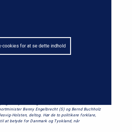
-cookies for at se dette indhold
gang ved tyske Puttgarden, hvilket blev markeret med
ortminister Benny Engelbrecht (S) og Bernd Buchholz
svig-Holsten, deltog. Hør de to politikere forklare,
il at betyde for Danmark og Tyskland, når