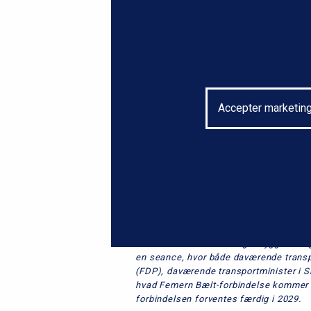
Accepter marketing
Den 29. november 2021 gik byggeriet i 
en seance, hvor både daværende transp
(FDP), daværende transportminister i Sle
hvad Femern Bælt-forbindelse kommer t
forbindelsen forventes færdig i 2029.