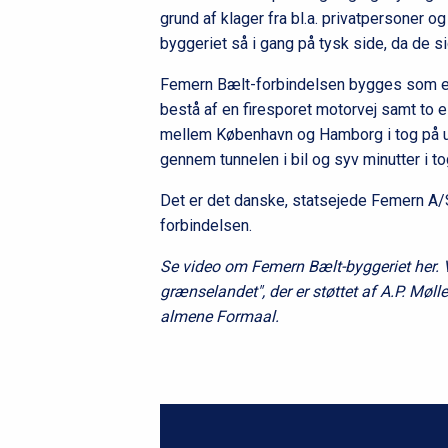
grund af klager fra bl.a. privatpersoner 
byggeriet så i gang på tysk side, da de s
Femern Bælt-forbindelsen bygges som en
bestå af en firesporet motorvej samt to el
mellem København og Hamborg i tog på und
gennem tunnelen i bil og syv minutter i to
Det er det danske, statsejede Femern A/S
forbindelsen.
Se video om Femern Bælt-byggeriet her. Vi
grænselandet", der er støttet af A.P. Møl
almene Formaal.