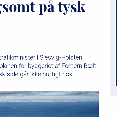
gsomt på tysk
rafikminister i Slesvig-Holsten,
dsplanen for byggeriet af Femern Bælt-
sk side går ikke hurtigt nok.