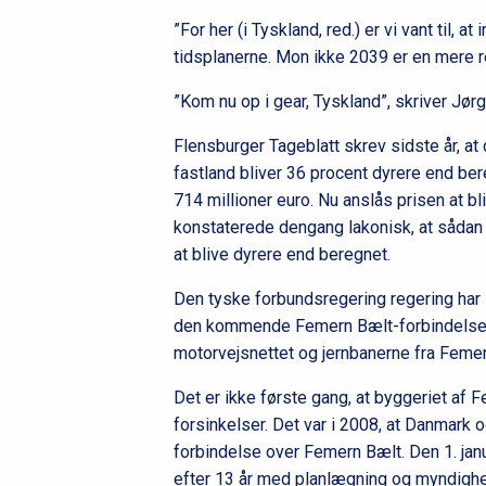
”For her (i Tyskland, red.) er vi vant til, 
tidsplanerne. Mon ikke 2039 er en mere re
”Kom nu op i gear, Tyskland”, skriver Jør
Flensburger Tageblatt skrev sidste år, at
fastland bliver 36 procent dyrere end ber
714 millioner euro. Nu anslås prisen at 
konstaterede dengang lakonisk, at sådan 
at blive dyrere end beregnet.
Den tyske forbundsregering regering har i 
den kommende Femern Bælt-forbindelse
motorvejsnettet og jernbanerne fra Femern
Det er ikke første gang, at byggeriet af 
forsinkelser. Det var i 2008, at Danmark 
forbindelse over Femern Bælt. Den 1. ja
efter 13 år med planlægning og myndighe