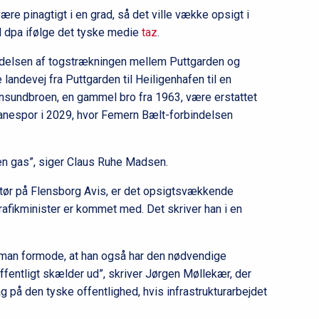
 være pinagtigt i en grad, så det ville vække opsigt i
l dpa ifølge det tyske medie
taz
.
idelsen af togstrækningen mellem Puttgarden og
andevej fra Puttgarden til Heiligenhafen til en
nsundbroen, en gammel bro fra 1963, være erstattet
nbanespor i 2029, hvor Femern Bælt-forbindelsen
e den gas”, siger Claus Ruhe Madsen.
ktør på Flensborg Avis, er det opsigtsvækkende
rafikminister er kommet med. Det skriver han i en
å man formode, at han også har den nødvendige
offentligt skælder ud”, skriver Jørgen Møllekær, der
på den tyske offentlighed, hvis infrastrukturarbejdet