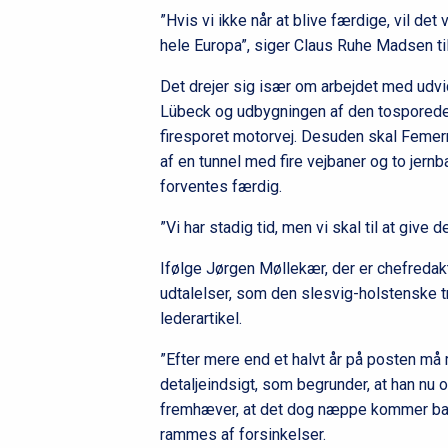
”Hvis vi ikke når at blive færdige, vil det
hele Europa”, siger Claus Ruhe Madsen ti
Det drejer sig især om arbejdet med udv
Lübeck og udbygningen af den tosporede l
firesporet motorvej. Desuden skal Femer
af en tunnel med fire vejbaner og to jer
forventes færdig.
”Vi har stadig tid, men vi skal til at giv
Ifølge Jørgen Møllekær, der er chefreda
udtalelser, som den slesvig-holstenske t
lederartikel.
”Efter mere end et halvt år på posten m
detaljeindsigt, som begrunder, at han nu 
fremhæver, at det dog næppe kommer bag 
rammes af forsinkelser.