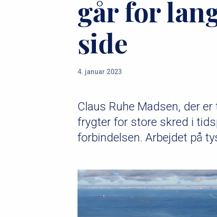
går for lan
u
m
side
m
e
4. januar 2023
Claus Ruhe Madsen, der er t
frygter for store skred i ti
forbindelsen. Arbejdet på ty