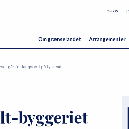
OM OS
L
Om grænselandet
Arrangementer
iet går for langsomt på tysk side
t-byggeriet