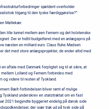
at infrastrukturforbedringer sjældent overholder
alistisk tilgang til den tyske færdiggørelse?”.
gen Møllekær.
 den lille tunnel mellem øen Femern og det holstenske
egnet. Der er hidtil budgetteret med en anlægspris på
blive næsten en milliard euro. Claus Ruhe Madsen
er det med store anlægsprojekter; de ender altid med
en aftale med Danmark forpligtet sig til at sikre, at
 mellem Lolland og Femern forbindes med
 og videre til resten af Tyskland.
Femern Bælt-forbindelsen bliver ramt af mulige
og Tyskland underskrev en statstraktat om en fast
nuar 2021 begyndte byggeriet endelig på dansk side
dsgodkendelser, der især trak ud på tysk side på