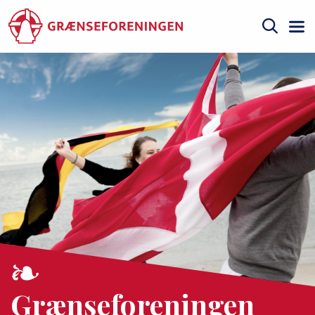
Gå
til
hovedindhold
Søg
Grænseforeningen