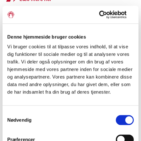
Denne hjemmeside bruger cookies
Vi bruger cookies til at tilpasse vores indhold, til at vise
dig funktioner til sociale medier og til at analysere vores
trafik. Vi deler også oplysninger om din brug af vores
hjemmeside med vores partnere inden for sociale medier
og analysepartnere. Vores partnere kan kombinere disse
data med andre oplysninger, du har givet dem, eller som
de har indsamlet fra din brug af deres tjenester.
Grænseforeningens
Samtykkevalg
ambassadørkorps
Nødvendig
Mød Grænseforeningens Elevambassadører, der går i
dialog om, hvad det vil sige at tilhøre et mindretal. Du kan
Præferencer