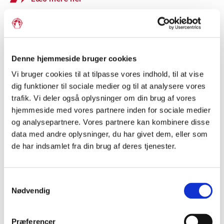
Denne hjemmeside bruger cookies
Vi bruger cookies til at tilpasse vores indhold, til at vise
dig funktioner til sociale medier og til at analysere vores
trafik. Vi deler også oplysninger om din brug af vores
hjemmeside med vores partnere inden for sociale medier
og analysepartnere. Vores partnere kan kombinere disse
data med andre oplysninger, du har givet dem, eller som
de har indsamlet fra din brug af deres tjenester.
Grænseforeningens
Samtykkevalg
ambassadørkorps
Nødvendig
Mød Grænseforeningens Elevambassadører, der går i
dialog om, hvad det vil sige at tilhøre et mindretal. Du kan
Præferencer