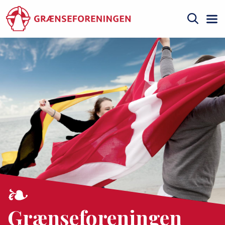
Gå
til
hovedindhold
Søg
Grænseforeningen