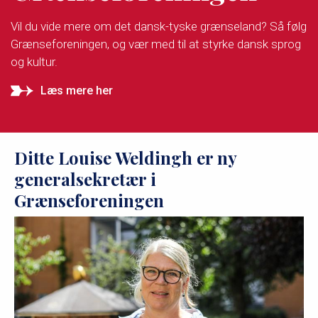
Vil du vide mere om det dansk-tyske grænseland? Så følg
Grænseforeningen, og vær med til at styrke dansk sprog
og kultur.
Læs mere her
Ditte Louise Weldingh er ny
generalsekretær i
Grænseforeningen