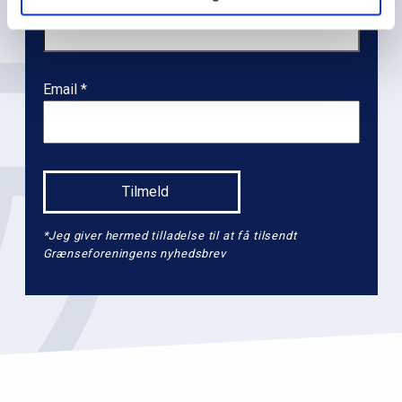
æ
r
n
Email
a
v
i
g
a
t
*Jeg giver hermed tilladelse til at få tilsendt
i
Grænseforeningens nyhedsbrev
o
n
l
e
v
e