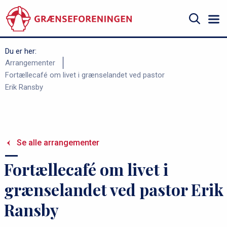
Gå
til
hovedindhold
Søg
Du er her:
B
Arrangementer
Fortællecafé om livet i grænselandet ved pastor
r
Erik Ransby
ø
d
k
r
Se alle arrangementer
u
Fortællecafé om livet i
m
m
grænselandet ved pastor Erik
e
Ransby