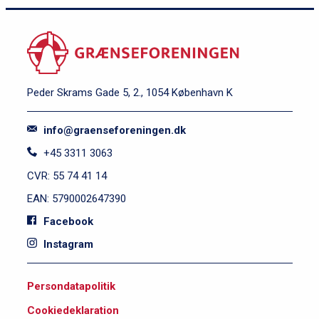
l
2
Peder Skrams Gade 5, 2., 1054 København K
info@graenseforeningen.dk
+45 3311 3063
CVR: 55 74 41 14
EAN: 5790002647390
Facebook
Instagram
S
Persondatapolitik
i
Cookiedeklaration
d