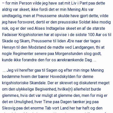
– for min Person vilde jeg have sat mit Liv i Pant paa dette
aldrig var skeet, ikke fordi det er min Mening Als var
uindtagelig, men at Preusserne skulde have gjort dette, vilde
jeg have forsvoret, dertil er den preussiske Soldat ikke modig
nok, og er der ved Alses Indtagelse skeet en af de største
Fadaiser Krigshistorien har at opvise i de sidste 100 Aar os til
Skade og Skam, Preusserne til liden Ære naar der tages
Hensyn til den Modstand de mødte ved Landgangen, thi at
nogle Regimenter senere paa Morgenstunden slog godt,
kunde ikke forandre den for os ærekrænkende Dag. …
… Jeg vil herefter gaa til Sagen og efter min ringe Mening
bedømme hvem der bærer Hovedskylden for denne
krigshistoriske Skandale. Der er skrevet og diskuteret meget
om den ulykkelige Begivenhed, hvilke(n) allerhelst burde
glemmes, hvis det var muligt at glemme den, men for mig er
det en Umulighed, hver Time paa Dagen tænker jeg paa
Slesvig paa det enorme Tab vort Land her har haft og den