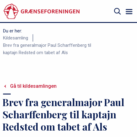
Gå
til
hovedindhold
Søg
Du er her:
B
Kildesamling
Brev fra generalmajor Paul Scharffenberg til
r
kaptajn Redsted om tabet af Als
ø
d
k
r
Gå til kildesamlingen
u
Brev fra generalmajor Paul
m
m
Scharffenberg til kaptajn
e
Redsted om tabet af Als