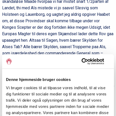
skandaløse Maade hvorpaa vi har mistet snart 1/2parten af
Landet, thi med Als mistede vi jo saavel Slesvig som
Holsteen og Lauenborg, og uagtet jeg aldrig opgiver Haabet
om, at disse Provindser skal komme tilbage under vor
Konges Scepter er der dog fortiden ikke megen Udsigt, idet
Europas Magter til deres egen Skjændsel lader dette Rov gaa
upaaagtet hen. Altsaa til Sagen, hvem bærer Skylden for
Alses Tab? Alle bærer Skylden, saavel Tropperne paa Als,
som isærdeleshed den commanderende General som –
Marinen. Tropperne fordi de udenfor al Tvivl ikke har været
aarvaagne nok, ialtfald paa sine Steder, men isærdeleshed
1
2
falder Ansvaret paa General S.
og Orlogscapt. R.
paa Rolf
3
Krake
. Hvad Gen. S. angaar, har han meget rigtigt henvendt
Denne hjemmeside bruger cookies
sig til Overcommandoen om Forstærkning for Als og efter min
Vi bruger cookies til at tilpasse vores indhold, til at vise
Mening er det en meget stor Feil denne ikke var sendt ham,
dig funktioner til sociale medier og til at analysere vores
men selv med de Tropper han havde til sin Disposition kunde
trafik. Vi deler også oplysninger om din brug af vores
Als have været forsvaret, thi havde disse været ordentlig
hjemmeside med vores partnere inden for sociale medier
anvendte og brugte, havde Preus. aldrig faaet Als, dertil
og analysepartnere. Vores partnere kan kombinere disse