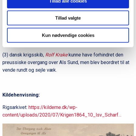
Tillad alle cookies
Ordforklaringer:
Tillad valgte
(1) P.F. Steinmann (1812-1894)
Kun nødvendige cookies
(2) orlogskaptajn Hans P. Rothe (1813-1905)
(3) dansk krigsskib,
Rolf Krake
kunne have forhindret den
preussiske overgang over Als Sund, men blev beordret til at
vende rundt og sejle væk.
Kildehenvisning:
Rigsarkivet:
https://kilderne.dk/wp-
content/uploads/2020/07/Krigen1864_10_lsv_Scharf…