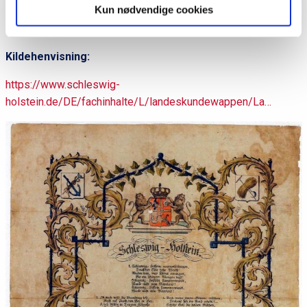
wanke nicht, mein Vaterland!
Kun nødvendige cookies
Kildehenvisning:
https://www.schleswig-
holstein.de/DE/fachinhalte/L/landeskundewappen/La…