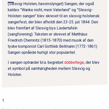
(Slesvig-Holsten, havomslynget) Sangen, der også
kaldes ”Wanke nicht, mein Vaterland” og ”Slesvig-
Holsten-sangen” blev skrevet til en slesvig-holstensk
sangerfest, der blev afholdt den 23-25. juli 1844. Den
blev fremført af Slesvig bys Liedertafeln
(sangforening). Teksten er skrevet af Matthäus
Friedrich Chemnitz (1815-1870) med musik af den
tyske komponist Carl Gottlieb Bellmann (1772-1861).
Sangen opnåede hurtigt stor popularitet.
I sangen optræder bl.a. begrebet
dobbeltege
, der blev
et symbol på samhørigheden mellem Slesvig og
Holsten.
1.