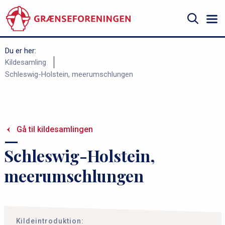
Gå
til
hovedindhold
Søg
Du er her:
B
Kildesamling
Schleswig-Holstein, meerumschlungen
r
ø
d
k
Gå til kildesamlingen
r
Schleswig-Holstein,
u
m
meerumschlungen
m
e
Kildeintroduktion: