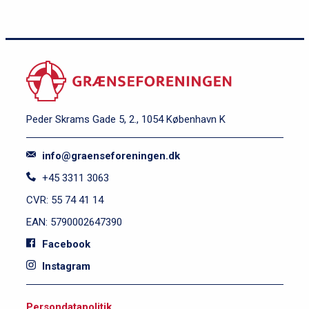
Peder Skrams Gade 5, 2., 1054 København K
info@graenseforeningen.dk
+45 3311 3063
CVR: 55 74 41 14
EAN: 5790002647390
Facebook
Instagram
S
Persondatapolitik