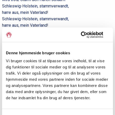
Schleswig-Holstein, stammverwandt,
harre aus, mein Vaterland!
Schleswig-Holstein, stammverwandt,
harre aus, mein Vaterland!
5.
Von der Woge, die sich bäumet
Denne hjemmeside bruger cookies
längs dem Belt am Ostseestrand,
Vi bruger cookies til at tilpasse vores indhold, til at vise
bis zur Flut die ruhlos schäumet
dig funktioner til sociale medier og til at analysere vores
an der Düne flücht’gem Sand. –
trafik. Vi deler også oplysninger om din brug af vores
Schleswig-Holstein, stammverwandt,
hjemmeside med vores partnere inden for sociale medier
stehe fest, mein Vaterland!
og analysepartnere. Vores partnere kan kombinere disse
Schleswig-Holstein, stammverwandt,
data med andre oplysninger, du har givet dem, eller som
stehe fest, mein Vaterland!
de har indsamlet fra din brug af deres tjenester.
6.