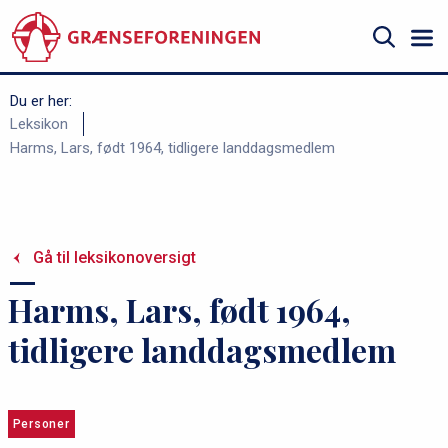
Gå
til
hovedindhold
Søg
Du er her:
B
Leksikon
Harms, Lars, født 1964, tidligere landdagsmedlem
r
ø
d
k
Gå til leksikonoversigt
r
Harms, Lars, født 1964,
u
m
tidligere landdagsmedlem
m
e
Personer