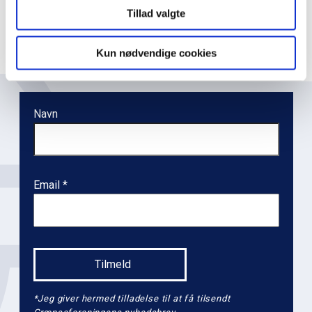
g
Læs mere om dagens ord
Tillad valgte
a
t
Kun nødvendige cookies
i
o
n
Navn
l
e
v
e
Email
l
2
*Jeg giver hermed tilladelse til at få tilsendt