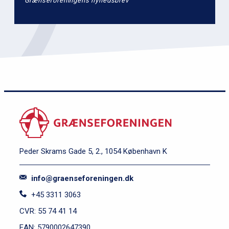
Grænseforeningens nyhedsbrev
Peder Skrams Gade 5, 2., 1054 København K
info@graenseforeningen.dk
+45 3311 3063
CVR: 55 74 41 14
EAN: 5790002647390