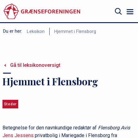
Gå
til
hovedindhold
Søg
B
Du er her:
Leksikon
Hjemmet i Flensborg
r
ø
d
Gå til leksikonoversigt
k
r
Hjemmet i Flensborg
u
m
m
Steder
e
Betegnelse for den navnkundige redaktør af
Flensborg Avis
Jens Jessens
privatbolig i Mariegade i Flensborg fra