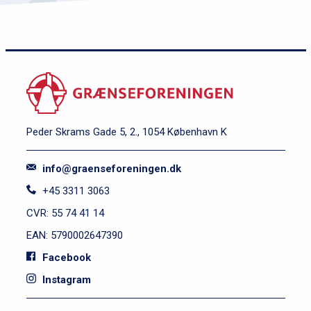
Peder Skrams Gade 5, 2., 1054 København K
info@graenseforeningen.dk
+45 3311 3063
CVR: 55 74 41 14
EAN: 5790002647390
Facebook
Instagram
S