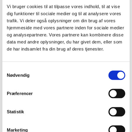
Vi bruger cookies til at tilpasse vores indhold, til at vise
P
dig funktioner til sociale medier og til at analysere vores
r
trafik. Vi deler også oplysninger om din brug af vores
i
Dagens ord
hjemmeside med vores partnere inden for sociale medier
og analysepartnere. Vores partnere kan kombinere disse
m
Anna Elisabeth Jessen, født
data med andre oplysninger, du har givet dem, eller som
æ
1956, forfatter
de har indsamlet fra din brug af deres tjenester.
r
n
Anna Elisabeth Jessen er opvokset i landsbyen
Marstrup nær Haderslev, hvor hendes forældre
a
Samtykkevalg
Nødvendig
drev et landbrug. Hun blev student fra Haderslev
v
Katedralskole og læste derefter dansk på
i
Københavns Universi...
g
Præferencer
a
Læs mere om dagens ord
t
Statistik
i
o
Marketing