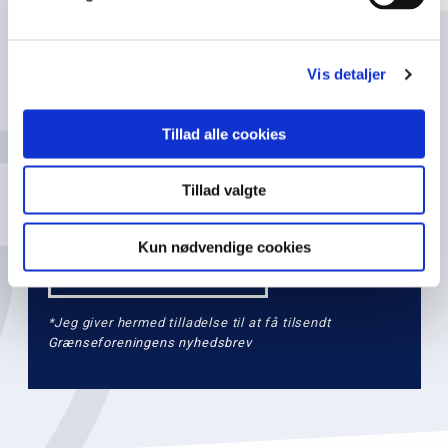
n
l
Navn
e
Vis detaljer
v
e
Tillad alle cookies
l
Email
2
Tillad valgte
Kun nødvendige cookies
*Jeg giver hermed tilladelse til at få tilsendt
Grænseforeningens nyhedsbrev