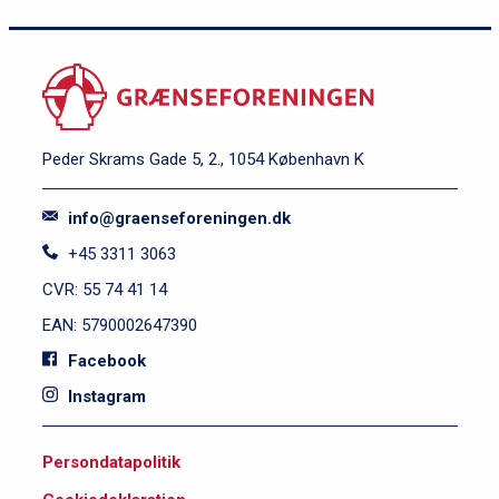
Peder Skrams Gade 5, 2., 1054 København K
info@graenseforeningen.dk
+45 3311 3063
CVR: 55 74 41 14
EAN: 5790002647390
Facebook
Instagram
S
Persondatapolitik
i