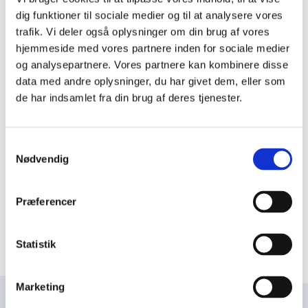
P
dig funktioner til sociale medier og til at analysere vores
r
trafik. Vi deler også oplysninger om din brug af vores
hjemmeside med vores partnere inden for sociale medier
i
Dagens ord
og analysepartnere. Vores partnere kan kombinere disse
m
Hall, C.C., 1812-1888, politiker
data med andre oplysninger, du har givet dem, eller som
æ
de har indsamlet fra din brug af deres tjenester.
r
C.C. Hall var uddannet jurist. I 1848 blev han
medlem af Den Grundlovgivende Rigsforsamling,
n
og året efter kom han i Folketinget. I årene 1854-
Samtykkevalg
a
Nødvendig
1857 var han kirke- og undervisningsminister og
v
blev here...
i
Præferencer
g
Læs mere om dagens ord
a
t
Statistik
i
o
Marketing
n