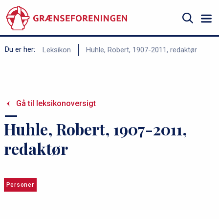
Gå
til
hovedindhold
Søg
B
Du er her:
Leksikon
Huhle, Robert, 1907-2011, redaktør
r
ø
d
Gå til leksikonoversigt
k
r
Huhle, Robert, 1907-2011,
u
redaktør
m
m
e
Personer