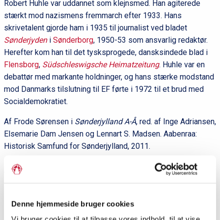
Robert Huhle var uddannet som klejnsmed. Han agiterede
stærkt mod nazismens fremmarch efter 1933. Hans
skrivetalent gjorde ham i 1935 til journalist ved bladet
Sønderjyden
i
Sønderborg
, 1950-53 som ansvarlig redaktør.
Herefter kom han til det tysksprogede, dansksindede blad i
Flensborg
,
Südschleswigsche Heimatzeitung
. Huhle var en
debattør med markante holdninger, og hans stærke modstand
mod Danmarks tilslutning til EF førte i 1972 til et brud med
Socialdemokratiet.
Af Frode Sørensen i
Sønderjylland A-Å
, red. af Inge Adriansen,
Elsemarie Dam Jensen og Lennart S. Madsen. Aabenraa:
Historisk Samfund for Sønderjylland, 2011.
Del siden
Denne hjemmeside bruger cookies
Vi bruger cookies til at tilpasse vores indhold, til at vise