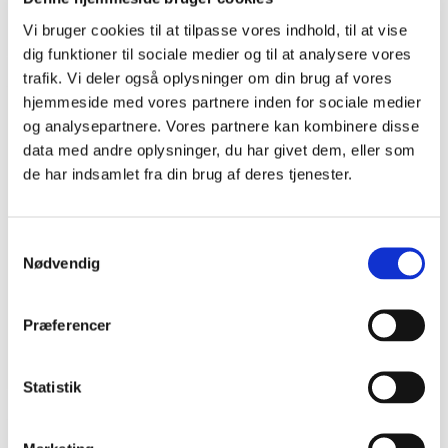
Vi bruger cookies til at tilpasse vores indhold, til at vise
dig funktioner til sociale medier og til at analysere vores
trafik. Vi deler også oplysninger om din brug af vores
P
hjemmeside med vores partnere inden for sociale medier
r
og analysepartnere. Vores partnere kan kombinere disse
i
Dagens ord
data med andre oplysninger, du har givet dem, eller som
m
de har indsamlet fra din brug af deres tjenester.
Sankt Marie Kirke
æ
r
&nbsp; Sognekirke i Sønderborg. Den blev opført
Samtykkevalg
i perioden 1595-1600 som en udvidelse af et
n
Nødvendig
kapel, der lå i tilknytning til en Sankt Jørgensgård,
a
der var et spedalskhedshospital. Det var Hans
v
den Yngr...
Præferencer
i
g
Læs mere om dagens ord
a
Statistik
t