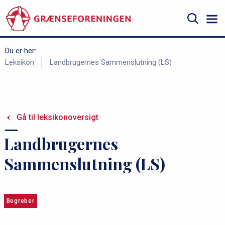
Gå
til
hovedindhold
Søg
Du er her:
B
Leksikon
Landbrugernes Sammenslutning (LS)
r
ø
d
Gå til leksikonoversigt
k
r
Landbrugernes
u
Sammenslutning (LS)
m
m
e
Begreber