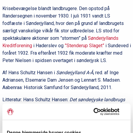
Krisebevægelse blandt landbrugere. Den opstod på
Randersegnen i november 1930. I juli 1931 vandt LS
fodfæste i Sønderjylland, hvor den på grund af landbrugets
særligt vanskelige vilkår fik stor udbredelse. LS stod for
spektakulære aktioner som ”stormen” på
Sønderjyllands
Kreditforening
i Haderslev og
”Stenderup Slaget”
i Sundeved i
foråret 1932. Fra efteråret 1932 fik moderate kræfter med
Peter Nielsen i spidsen overtaget i sønderjysk LS.
Af Hans Schultz Hansen i
Sønderjylland A-Å
, red. af Inge
Adriansen, Elsemarie Dam Jensen og Lennart S. Madsen.
Aabenraa: Historisk Samfund for Sønderjylland, 2011.
Litteratur: Hans Schultz Hansen:
Det sønderjyske landbrugs
historie 1830-1993.
1994.
Del siden
Denne hjemmeside bruger cookies