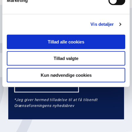
i
Marketing
o
n
Navn
l
Vis detaljer
e
v
Tillad alle cookies
e
Email
l
Tillad valgte
2
Kun nødvendige cookies
*Jeg giver hermed tilladelse til at få tilsendt
Grænseforeningens nyhedsbrev