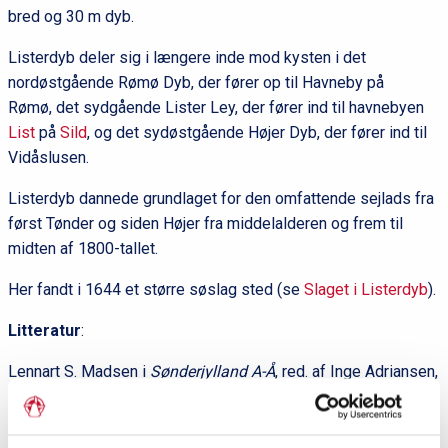
bred og 30 m dyb.
Listerdyb deler sig i længere inde mod kysten i det
nordøstgående Rømø Dyb, der fører op til Havneby på
Rømø, det sydgående Lister Ley, der fører ind til havnebyen
List
på
Sild
, og det sydøstgående Højer Dyb, der fører ind til
Vidåslusen.
Listerdyb dannede grundlaget for den omfattende sejlads fra
først Tønder og siden Højer fra middelalderen og frem til
midten af 1800-tallet.
Her fandt i 1644 et større søslag sted (se
Slaget i Listerdyb
).
Litteratur
:
Lennart S. Madsen i
Sønderjylland A-Å
, red. af Inge Adriansen,
Elsemarie Dam Jensen og Lennart S. Madsen. Aabenraa:
Historisk Samfund for Sønderjylland, 2011.