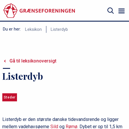
Gå
til
hovedindhold
Søg
B
Du er her:
Leksikon
Listerdyb
r
ø
d
Gå til leksikonoversigt
k
r
Listerdyb
u
m
m
Steder
e
Listerdyb er den største danske tidevandsrende og ligger
mellem vadehavsøerne
Sild
og
Rømø
. Dybet er op til 1,5 km