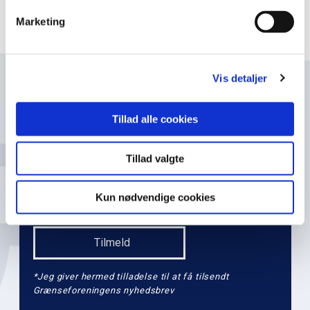
a
t
Marketing
i
o
n
Vis detaljer
Navn
l
e
Tillad alle cookies
v
e
Tillad valgte
Email
l
2
Kun nødvendige cookies
*Jeg giver hermed tilladelse til at få tilsendt
Grænseforeningens nyhedsbrev