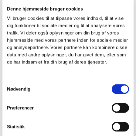
Denne hjemmeside bruger cookies
Del siden
Vi bruger cookies til at tilpasse vores indhold, til at vise
dig funktioner til sociale medier og til at analysere vores
trafik. Vi deler også oplysninger om din brug af vores
hjemmeside med vores partnere inden for sociale medier
P
og analysepartnere. Vores partnere kan kombinere disse
r
data med andre oplysninger, du har givet dem, eller som
i
Dagens ord
de har indsamlet fra din brug af deres tjenester.
m
Sankt Marie Kirke
æ
Samtykkevalg
r
&nbsp; Sognekirke i Sønderborg. Den blev opført
Nødvendig
i perioden 1595-1600 som en udvidelse af et
n
kapel, der lå i tilknytning til en Sankt Jørgensgård,
a
Præferencer
der var et spedalskhedshospital. Det var Hans
v
den Yngr...
i
Statistik
g
Læs mere om dagens ord