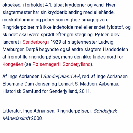
oksekød, i forholdet 4:1, tilsat krydderier og vand. Hver
slagtermester har sin krydderiblanding med allehånde,
muskatblomme og peber som vigtige smagsgivere.
Ringriderpølser må ikke indeholde mel eller andet fyldstof, og
skindet skal være sprødt efter grillstegning. Pølsen blev
lanceret i
Sønderborg
i 1929 af slagtermester Ludwig
Marburger. Derpå begyndte også andre slagtere i landsdelen
at fremstille ringriderpølser, mens den ikke findes nord for
Kongeåen
(se
Pølsemageri i Sønderjylland
).
Af Inge Adriansen i
Sønderjylland A-Å
, red. af Inge Adriansen,
Elsemarie Dam Jensen og Lennart S. Madsen. Aabenraa:
Historisk Samfund for Sønderjylland, 2011.
Litteratur: Inge Adriansen: Ringriderpølser, i:
Sønderjysk
Månedsskrift
2008.