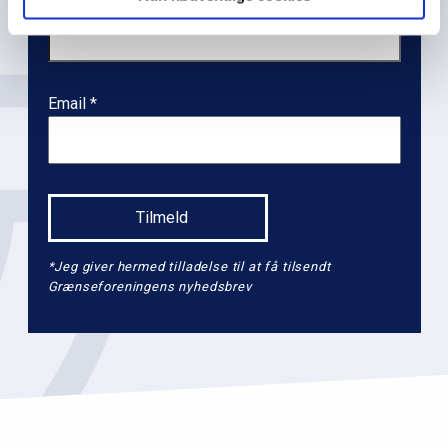
Navn
l
e
v
e
Email
l
2
*Jeg giver hermed tilladelse til at få tilsendt
Grænseforeningens nyhedsbrev