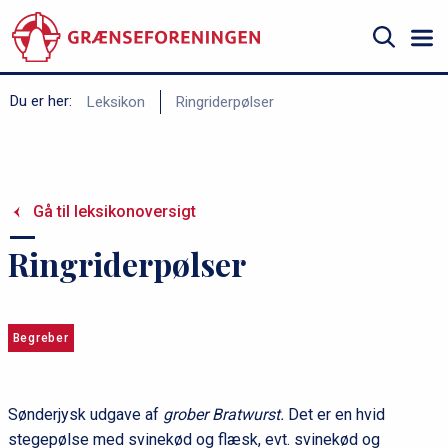
Gå
til
hovedindhold
Søg
B
Du er her:
Leksikon
Ringriderpølser
r
ø
d
Gå til leksikonoversigt
k
r
Ringriderpølser
u
m
m
Begreber
e
Sønderjysk udgave af
grober Bratwurst.
Det er en hvid
stegepølse med svinekød og flæsk, evt. svinekød og