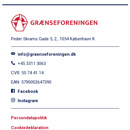
Peder Skrams Gade 5, 2., 1054 København K
info@graenseforeningen.dk
+45 3311 3063
CVR: 55 74 41 14
EAN: 5790002647390
Facebook
Instagram
S
Persondatapolitik
i
Cookiedeklaration