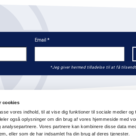
Email
*Jeg giver hermed tilladelse til at få tils
 cookies
asse vores indhold, til at vise dig funktioner til sociale medier og t
i deler også oplysninger om din brug af vores hjemmeside med vo
og analysepartnere. Vores partnere kan kombinere disse data me
K
info@graenseforeningen.dk
+45 3311 3063
CVR: 55 
em, eller som de har indsamlet fra din brug af deres tjenester.