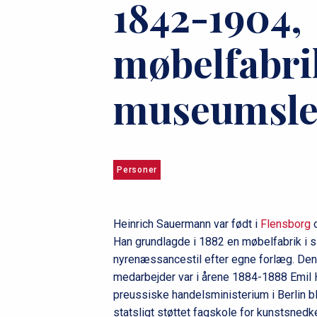
1842-1904,
u
m
møbelfabri
m
museumsle
e
Personer
Heinrich Sauermann var født i
Flensborg
o
Han grundlagde i 1882 en møbelfabrik i s
nyrenæssancestil efter egne forlæg. Den
medarbejder var i årene 1884-1888 Emil
preussiske handelsministerium i Berlin 
statsligt støttet fagskole for kunstsned