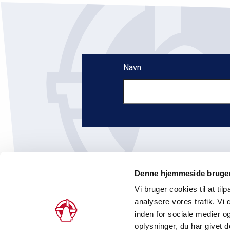
Navn
Denne hjemmeside bruger
Vi bruger cookies til at tilp
analysere vores trafik. V
inden for sociale medier 
Peder Skrams Gade 5, 2., 1054 København 
oplysninger, du har givet d