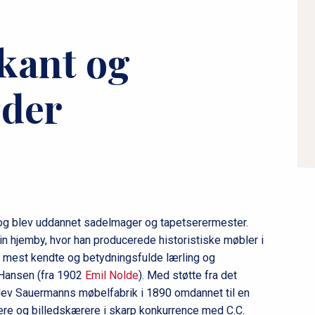
æ
r
n
kant og
a
v
der
i
g
a
t
i
o
n
g blev uddannet sadelmager og tapetserermester.
l
in hjemby, hvor han producerede historistiske møbler i
e
 mest kendte og betydningsfulde lærling og
v
 Hansen (fra 1902
Emil Nolde
). Med støtte fra det
blev Sauermanns møbelfabrik i 1890 omdannet til en
e
kere og billedskærere i skarp konkurrence med C.C.