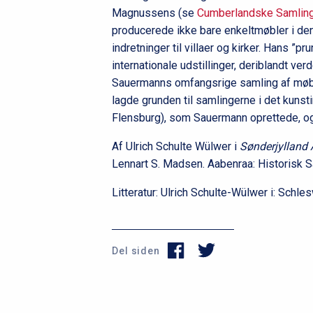
Magnussens (se
Cumberlandske Samlin
producerede ikke bare enkeltmøbler i de
indretninger til villaer og kirker. Hans ”p
internationale udstillinger, deriblandt ve
Sauermanns omfangsrige samling af møbl
lagde grunden til samlingerne i det kun
Flensburg), som Sauermann oprettede, og h
Af Ulrich Schulte Wülwer i
Sønderjylland 
Lennart S. Madsen. Aabenraa: Historisk S
Litteratur: Ulrich Schulte-Wülwer i: Sch
Del siden