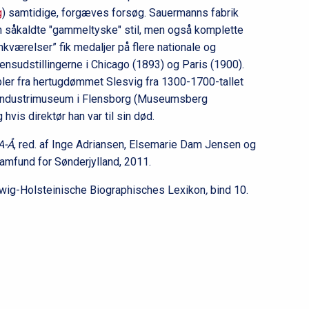
l
g
) samtidige, forgæves forsøg. Sauermanns fabrik
2
n såkaldte "gammeltyske" stil, men også komplette
runkværelser” fik medaljer på flere nationale og
rdensudstillingerne i Chicago (1893) og Paris (1900).
er fra hertugdømmet Slesvig fra 1300-1700-tallet
stindustrimuseum i Flensborg (Museumsberg
vis direktør han var til sin død.
A-Å
, red. af Inge Adriansen, Elsemarie Dam Jensen og
amfund for Sønderjylland, 2011.
leswig-Holsteinische Biographisches Lexikon
,
bind 10.