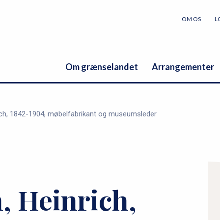
OM OS
L
Om grænselandet
Arrangementer
ch, 1842-1904, møbelfabrikant og museumsleder
P
r
 Heinrich,
i
m