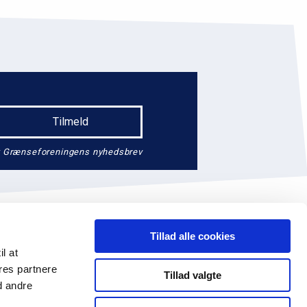
endt Grænseforeningens nyhedsbrev
Tillad alle cookies
il at
res partnere
Tillad valgte
d andre
74 41 14
EAN: 5790002647390
Facebook