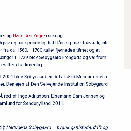
æ
r
n
a
v
 hertug
Hans den Yngre
omkring
i
av og har oprindeligt haft tårn og fire stokværk, inkl.
g
 fra ca. 1580. I 1700-tallet fjernedes tårnet og et
a
 længer. I 1729 blev Søbygaard krongods og var frem
orvalters fuldmægtig.
t
i
. I 2001 blev Søbygaard en del af Ærø Museum, men i
o
r. Den ejes af Den Selvejende Institution Søbygaard.
n
Å
, red. af Inge Adriansen, Elsemarie Dam Jensen og
l
amfund for Sønderjylland, 2011.
e
v
e
.):
Hertugens Søbygaard – bygningshistorie, drift og