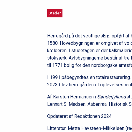
u
Steder
m
m
Herregård på det vestlige Ærø, opført af
e
1580. Hovedbygningen er omgivet af voldgr
kælderen. I stueetagen er der kalkmalerier
stokværk. Avlsbygningerne består af tre
til 1771 bolig for den nordborgske amtsf
I 1991 påbegyndtes en totalrestaurering
2023 blev herregården et oplevelsescente
Af Karsten Hermansen i
Sønderjylland A-
Lennart S. Madsen. Aabenraa: Historisk S
Opdateret af Redaktionen 2024.
Litteratur: Mette Havsteen-Mikkelsen (red