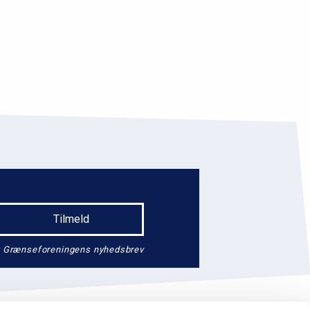
endt Grænseforeningens nyhedsbrev