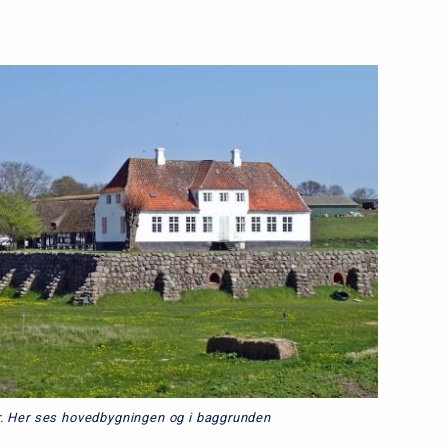
l
2
r. Her ses hovedbygningen og i baggrunden