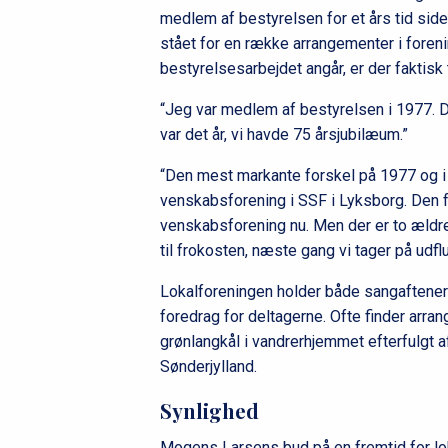
medlem af bestyrelsen for et års tid sid
stået for en række arrangementer i foren
bestyrelsesarbejdet angår, er der faktis
“Jeg var medlem af bestyrelsen i 1977. D
var det år, vi havde 75 årsjubilæum.”
“Den mest markante forskel på 1977 og i
venskabsforening i SSF i Lyksborg. Den f
venskabsforening nu. Men der er to ældr
til frokosten, næste gang vi tager på udflu
Lokalforeningen holder både sangaftener
foredrag for deltagerne. Ofte finder arran
grønlangkål i vandrerhjemmet efterfulgt a
Sønderjylland.
Synlighed
Mogens Larsens bud på en fremtid for lo