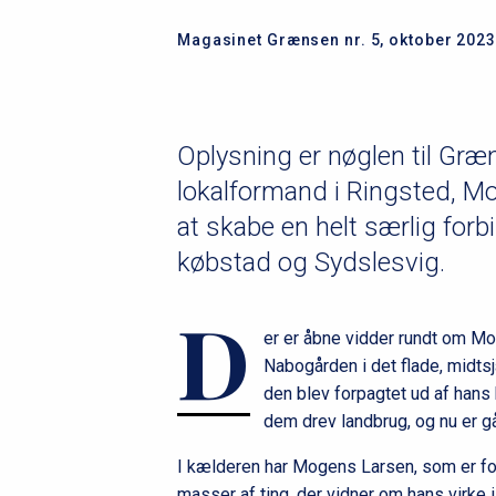
Magasinet Grænsen nr. 5, oktober 2023
Oplysning er nøglen til Græ
lokalformand i Ringsted, M
at skabe en helt særlig for
købstad og Sydslesvig.
D
er er åbne vidder rundt om Mo
Nabogården i det flade, midts
den blev forpagtet ud af hans
dem drev landbrug, og nu er g
I kælderen har Mogens Larsen, som er f
masser af ting, der vidner om hans virke