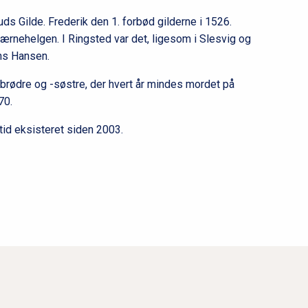
s Gilde. Frederik den 1. forbød gilderne i 1526.
værnehelgen. I Ringsted var det, ligesom i Slesvig og
ns Hansen.
debrødre og -søstre, der hvert år mindes mordet på
70.
yere tid eksisteret siden 2003.