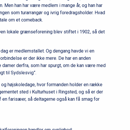
en. Men han har være medlem i mange år, og han har
ingen som turarrangør og ivrig foredragsholder. Hvad
k tale om et comeback.
en lokale grænseforening blev stiftet i 1902, så det
 dag er medlemstallet. Og dengang havde vi en
orbindelse er der ikke mere. De har en anden
e damer derfra, som har spurgt, om de kan være med
gt til Sydslesvig”.
 og højskoledage, hvor formanden holder en række
gementet sted i Kulturhuset i Ringsted, og så er der
f en farisæer, så deltagerne også kan få smag for
kalforeningen handler om synlighed: