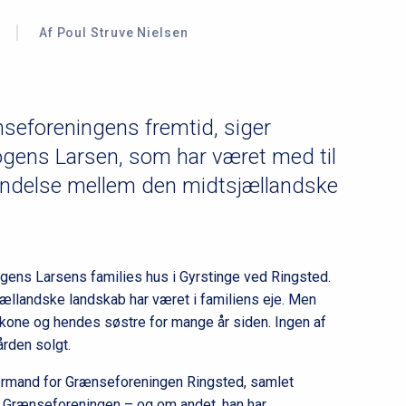
Af Poul Struve Nielsen
nseforeningens fremtid, siger
ogens Larsen, som har været med til
bindelse mellem den midtsjællandske
gens Larsens families hus i Gyrstinge ved Ringsted.
jællandske landskab har været i familiens eje. Men
 kone og hendes søstre for mange år siden. Ingen af
ården solgt.
ormand for Grænseforeningen Ringsted, samlet
 i Grænseforeningen – og om andet, han har