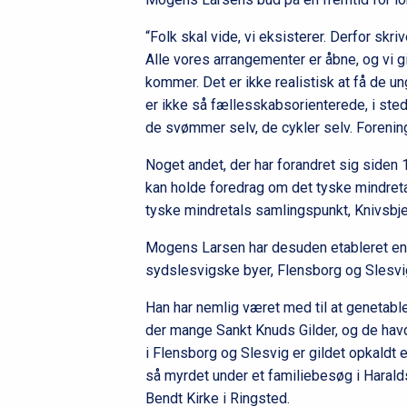
“Folk skal vide, vi eksisterer. Derfor skr
Alle vores arrangementer er åbne, og vi g
kommer. Det er ikke realistisk at få de 
er ikke så fællesskabsorienterede, i stede
de svømmer selv, de cykler selv. Forenin
Noget andet, der har forandret sig siden 1
kan holde foredrag om det tyske mindreta
tyske mindretals samlingspunkt, Knivsbjer
Mogens Larsen har desuden etableret en 
sydslesvigske byer, Flensborg og Slesvi
Han har nemlig været med til at genetable
der mange Sankt Knuds Gilder, og de hav
i Flensborg og Slesvig er gildet opkaldt 
så myrdet under et familiebesøg i Haralds
Bendt Kirke i Ringsted.