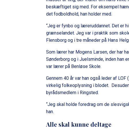
beskæftiget sig med. For eksempel hæng
det fodboldhold, han holder med.
“Jeg er fynbo og læreruddannet. Det er hi
grænselandet. Jeg var i praktik som skol
Flensborg og i tre måneder på Hans Helge
Som lærer har Mogens Larsen, der har haf
Sønderborg og i Juelsminde, inden han en
var lærer på Benløse Skole.
Gennem 40 år var han også leder af LOF (
virkelig folkeoplysning i blodet. Desuden
byrådsmedlem i Ringsted.
“Jeg skal holde foredrag om de slesvigsk
han.
Alle skal kunne deltage