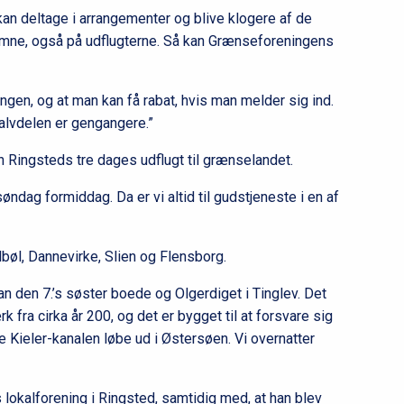
 kan deltage i arrangementer og blive klogere af de
lkomne, også på udflugterne. Så kan Grænseforeningens
gen, og at man kan få rabat, hvis man melder sig ind.
 Halvdelen er gengangere.”
 Ringsteds tre dages udflugt til grænselandet.
 søndag formiddag. Da er vi altid til gudstjeneste i en af
udbøl, Dannevirke, Slien og Flensborg.
an den 7.’s søster boede og Olgerdiget i Tinglev. Det
 fra cirka år 200, og det er bygget til at forsvare sig
e Kieler-kanalen løbe ud i Østersøen. Vi overnatter
okalforening i Ringsted, samtidig med, at han blev