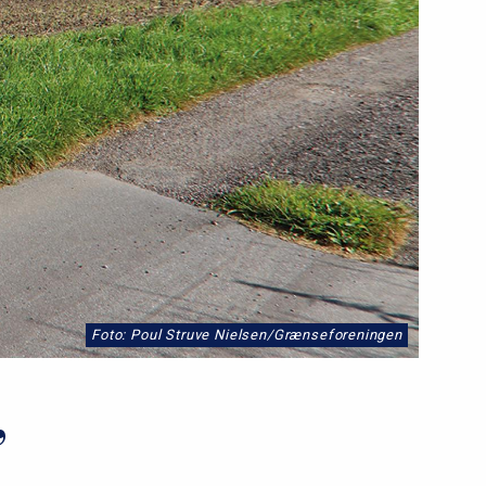
Foto: Poul Struve Nielsen/Grænseforeningen
”