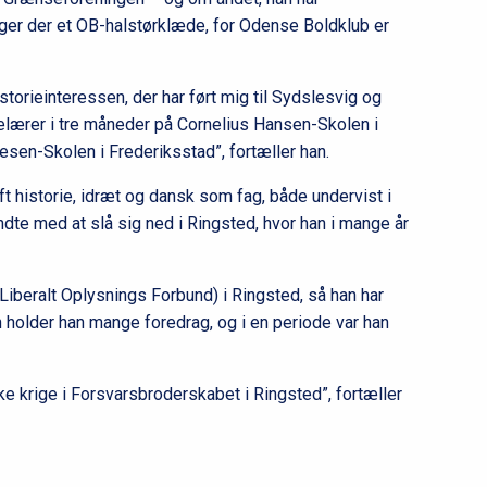
er der et OB-halstørklæde, for Odense Boldklub er
storieinteressen, der har ført mig til Sydslesvig og
elærer i tre måneder på Cornelius Hansen-Skolen i
sen-Skolen i Frederiksstad”, fortæller han.
t historie, idræt og dansk som fag, både undervist i
dte med at slå sig ned i Ringsted, hvor han i mange år
Liberalt Oplysnings Forbund) i Ringsted, så han har
 holder han mange foredrag, og i en periode var han
e krige i Forsvarsbroderskabet i Ringsted”, fortæller