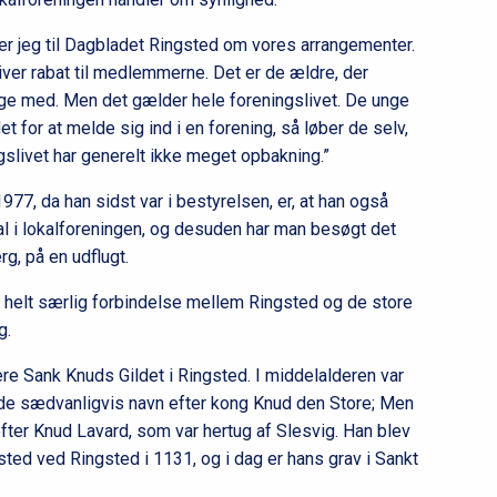
iver jeg til Dagbladet Ringsted om vores arrangementer.
iver rabat til medlemmerne. Det er de ældre, der
unge med. Men det gælder hele foreningslivet. De unge
t for at melde sig ind i en forening, så løber de selv,
gslivet har generelt ikke meget opbakning.”
977, da han sidst var i bestyrelsen, er, at han også
l i lokalforeningen, og desuden har man besøgt det
g, på en udflugt.
helt særlig forbindelse mellem Ringsted og de store
g.
re Sank Knuds Gildet i Ringsted. I middelalderen var
de sædvanligvis navn efter kong Knud den Store; Men
efter Knud Lavard, som var hertug af Slesvig. Han blev
ted ved Ringsted i 1131, og i dag er hans grav i Sankt