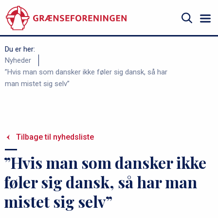
Gå
til
hovedindhold
Søg
Du er her:
B
Nyheder
”Hvis man som dansker ikke føler sig dansk, så har
r
man mistet sig selv”
ø
d
k
r
Tilbage til nyhedsliste
u
”Hvis man som dansker ikke
m
m
føler sig dansk, så har man
e
mistet sig selv”