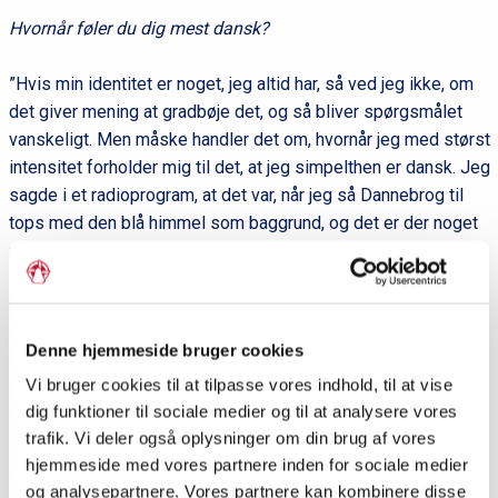
Hvornår føler du dig mest dansk?
”Hvis min identitet er noget, jeg altid har, så ved jeg ikke, om
det giver mening at gradbøje det, og så bliver spørgsmålet
vanskeligt. Men måske handler det om, hvornår jeg med størst
intensitet forholder mig til det, at jeg simpelthen er dansk. Jeg
sagde i et radioprogram, at det var, når jeg så Dannebrog til
tops med den blå himmel som baggrund, og det er der noget
rigtig i. Men den erfaring for mig er også knyttet til noget
specielt, nemlig at jeg som FDF'er som barn så mange gange
har sunget flaget op og ned i det fællesskab, der danner sig
om dette ritual. Og måske er det netop der det væsentlige er.
Denne hjemmeside bruger cookies
Vores identitet kan vi forholde os til gennem ritualer bedre
Vi bruger cookies til at tilpasse vores indhold, til at vise
end gennem ord. I dag er dette ritual for mig nok først og
dig funktioner til sociale medier og til at analysere vores
fremmest fællessangen, og vel at mærke den, der vedrører
trafik. Vi deler også oplysninger om din brug af vores
sange, som udtrykkeligt forholder sig til Danmark og det
hjemmeside med vores partnere inden for sociale medier
danske.”
og analysepartnere. Vores partnere kan kombinere disse