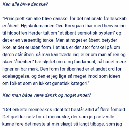
Kan alle blive danske?
”Principielt kan alle blive danske, for det nationale fællesskab
er åbent. Højskolemanden Ove Korsgaard har med henvisning
til filosoffen Herder talt om "et åbent semiotisk system" og
det er en væsentlig tanke. Men at noget er åbent, betyder
ikke, at det er uden form. I et hus er der stor forskel på, om
døren står åben, så man kan træde ind, eller om man af ren og
skær "åbenhed" har sløjfet mure og fundament, så huset mere
ligner en bar mark. Den form for åbenhed er et andet ord for
ødelæggelse, og den er jeg lige så meget imod som ideen
om folket som en lukket genetisk kategori.”
Kan man både være dansk og noget andet?
”Det enkelte menneskes identitet består altid af flere forhold.
Det gælder selv for et menneske, der som jeg selv ville
kunne føre det meste af min slægt så langt tilbage, som jeg