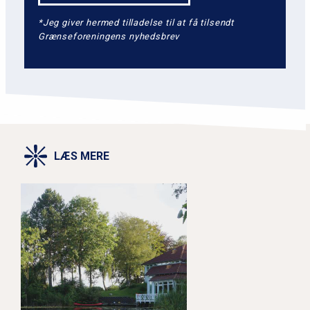
*Jeg giver hermed tilladelse til at få tilsendt
Grænseforeningens nyhedsbrev
LÆS MERE