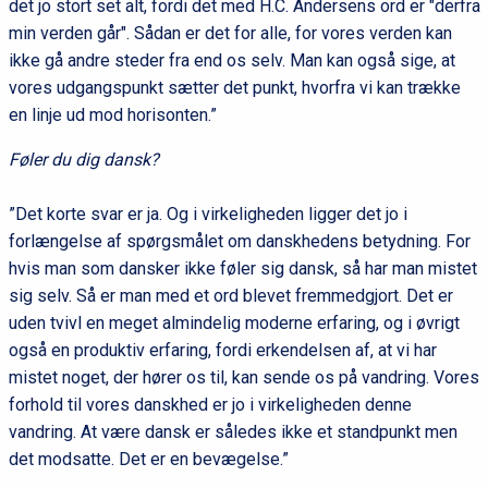
det jo stort set alt, fordi det med H.C. Andersens ord er "derfra
min verden går". Sådan er det for alle, for vores verden kan
ikke gå andre steder fra end os selv. Man kan også sige, at
vores udgangspunkt sætter det punkt, hvorfra vi kan trække
en linje ud mod horisonten.”
Føler du dig dansk?
”Det korte svar er ja. Og i virkeligheden ligger det jo i
forlængelse af spørgsmålet om danskhedens betydning. For
hvis man som dansker ikke føler sig dansk, så har man mistet
sig selv. Så er man med et ord blevet fremmedgjort. Det er
uden tvivl en meget almindelig moderne erfaring, og i øvrigt
også en produktiv erfaring, fordi erkendelsen af, at vi har
mistet noget, der hører os til, kan sende os på vandring. Vores
forhold til vores danskhed er jo i virkeligheden denne
vandring. At være dansk er således ikke et standpunkt men
det modsatte. Det er en bevægelse.”