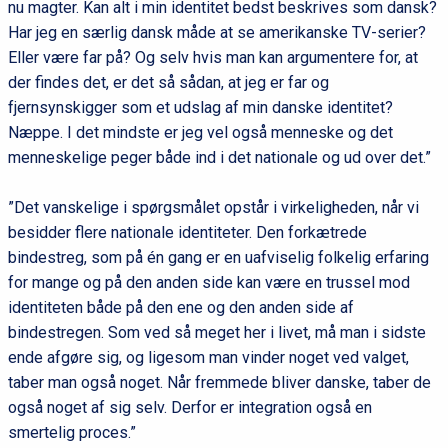
nu magter. Kan alt i min identitet bedst beskrives som dansk?
Har jeg en særlig dansk måde at se amerikanske TV-serier?
Eller være far på? Og selv hvis man kan argumentere for, at
der findes det, er det så sådan, at jeg er far og
fjernsynskigger som et udslag af min danske identitet?
Næppe. I det mindste er jeg vel også menneske og det
menneskelige peger både ind i det nationale og ud over det.”
”Det vanskelige i spørgsmålet opstår i virkeligheden, når vi
besidder flere nationale identiteter. Den forkætrede
bindestreg, som på én gang er en uafviselig folkelig erfaring
for mange og på den anden side kan være en trussel mod
identiteten både på den ene og den anden side af
bindestregen. Som ved så meget her i livet, må man i sidste
ende afgøre sig, og ligesom man vinder noget ved valget,
taber man også noget. Når fremmede bliver danske, taber de
også noget af sig selv. Derfor er integration også en
smertelig proces.”