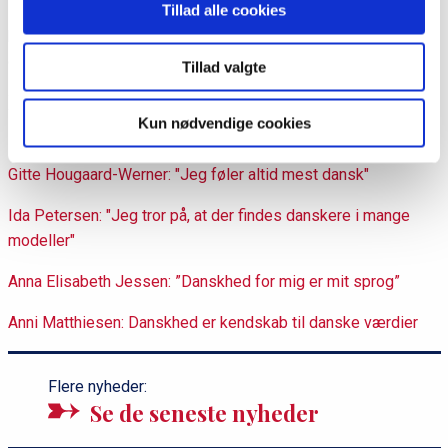
Tillad alle cookies
Den skal være kulsort og fremmed. Det er kun sådan, den
bliver en del af min danske dagligdag. Og dermed netop
dansk.”
Tillad valgte
Læs også:
Kun nødvendige cookies
Mirco Reimer-Elster: Danskhed er et fællesskab
Gitte Hougaard-Werner: "Jeg føler altid mest dansk"
Ida Petersen: "Jeg tror på, at der findes danskere i mange
modeller"
Anna Elisabeth Jessen: ”Danskhed for mig er mit sprog”
Anni Matthiesen: Danskhed er kendskab til danske værdier
Flere nyheder:
Se de seneste nyheder