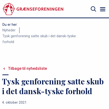
Gå
til
hovedindhold
Søg
Du er her:
B
Nyheder
Tysk genforening satte skub i det dansk-tyske
r
forhold
ø
d
k
r
Tilbage til nyhedsliste
u
Tysk genforening satte skub
m
m
i det dansk-tyske forhold
e
4. oktober 2021