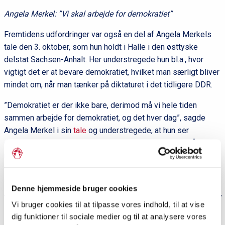
Angela Merkel: ”Vi skal arbejde for demokratiet”
Fremtidens udfordringer var også en del af Angela Merkels
tale den 3. oktober, som hun holdt i Halle i den østtyske
delstat Sachsen-Anhalt. Her understregede hun bl.a., hvor
vigtigt det er at bevare demokratiet, hvilket man særligt bliver
mindet om, når man tænker på diktaturet i det tidligere DDR.
”Demokratiet er der ikke bare, derimod må vi hele tiden
sammen arbejde for demokratiet, og det hver dag”, sagde
Angela Merkel i sin
tale
og understregede, at hun ser
demokratiet som værende under pres, eksempelvis når
mennesker angribes på baggrund af deres herkomst,
udseende eller tro, eller når offentligheden i stigende grad
udsættes for demagogi og løgne.
Denne hjemmeside bruger cookies
Vi bruger cookies til at tilpasse vores indhold, til at vise
Flere nyheder:
dig funktioner til sociale medier og til at analysere vores