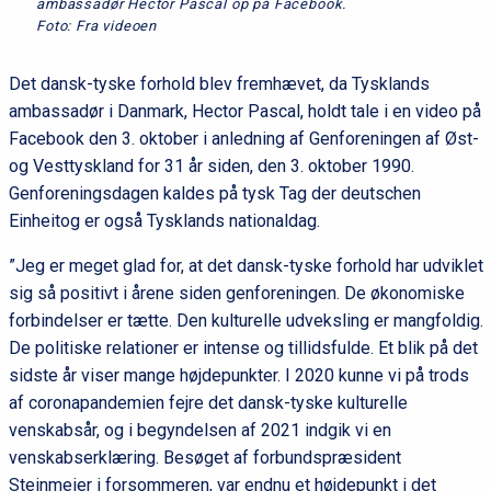
ambassadør Hector Pascal op på Facebook.
Foto: Fra videoen
Det dansk-tyske forhold blev fremhævet, da Tysklands
ambassadør i Danmark, Hector Pascal, holdt tale i en video på
Facebook den 3. oktober i anledning af Genforeningen af Øst-
og Vesttyskland for 31 år siden, den 3. oktober 1990.
Genforeningsdagen kaldes på tysk Tag der deutschen
Einheitog er også Tysklands nationaldag.
”Jeg er meget glad for, at det dansk-tyske forhold har udviklet
sig så positivt i årene siden genforeningen. De økonomiske
forbindelser er tætte. Den kulturelle udveksling er mangfoldig.
De politiske relationer er intense og tillidsfulde. Et blik på det
sidste år viser mange højdepunkter. I 2020 kunne vi på trods
af coronapandemien fejre det dansk-tyske kulturelle
venskabsår, og i begyndelsen af 2021 indgik vi en
venskabserklæring. Besøget af forbundspræsident
Steinmeier i forsommeren, var endnu et højdepunkt i det