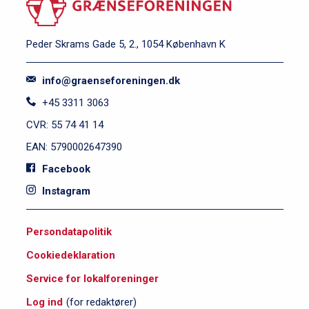
Peder Skrams Gade 5, 2., 1054 København K
info@graenseforeningen.dk
+45 3311 3063
CVR: 55 74 41 14
EAN: 5790002647390
Facebook
Instagram
S
Persondatapolitik
i
Cookiedeklaration
d
e
Service for lokalforeninger
f
Log ind
(for redaktører)