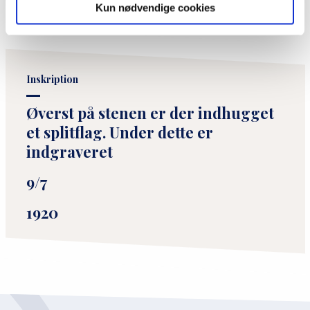
Stenen kan ses fra vejen; dog er den lille, så teksten kan ikke
Kun nødvendige cookies
ses derfra.
Inskription
Øverst på stenen er der indhugget
et splitflag. Under dette er
indgraveret
9/7
1920
P
r