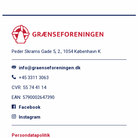
v
e
l
2
Peder Skrams Gade 5, 2., 1054 København K
info@graenseforeningen.dk
+45 3311 3063
CVR: 55 74 41 14
EAN: 5790002647390
Facebook
Instagram
S
Persondatapolitik