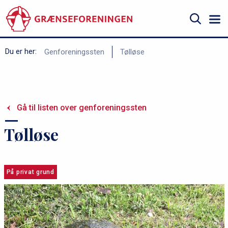
Gå
til
hovedindhold
Søg
B
Du er her:
Genforeningssten
Tølløse
r
ø
d
Gå til listen over genforeningssten
k
r
Tølløse
u
m
m
På privat grund
e