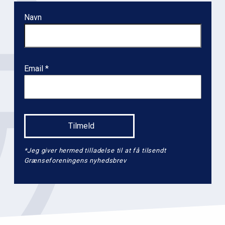
i
m
Navn
æ
r
n
Email
a
v
i
g
a
t
*Jeg giver hermed tilladelse til at få tilsendt
i
Grænseforeningens nyhedsbrev
o
n
l
e