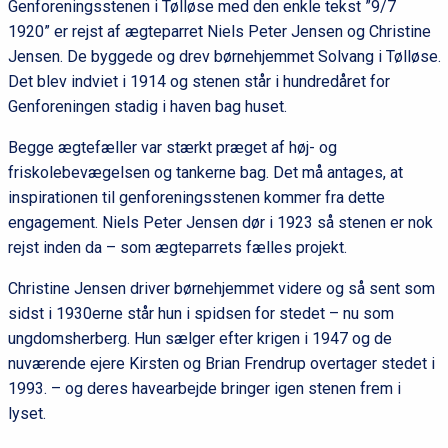
Genforeningsstenen i Tølløse med den enkle tekst ”9/7
1920” er rejst af ægteparret Niels Peter Jensen og Christine
Jensen. De byggede og drev børnehjemmet Solvang i Tølløse.
Det blev indviet i 1914 og stenen står i hundredåret for
Genforeningen stadig i haven bag huset.
Begge ægtefæller var stærkt præget af høj- og
friskolebevægelsen og tankerne bag. Det må antages, at
inspirationen til genforeningsstenen kommer fra dette
engagement. Niels Peter Jensen dør i 1923 så stenen er nok
rejst inden da – som ægteparrets fælles projekt.
Christine Jensen driver børnehjemmet videre og så sent som
sidst i 1930erne står hun i spidsen for stedet – nu som
ungdomsherberg. Hun sælger efter krigen i 1947 og de
nuværende ejere Kirsten og Brian Frendrup overtager stedet i
1993. – og deres havearbejde bringer igen stenen frem i
lyset.