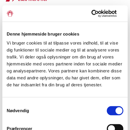
Denne hjemmeside bruger cookies
Vi bruger cookies til at tilpasse vores indhold, til at vise
dig funktioner til sociale medier og til at analysere vores
trafik. Vi deler også oplysninger om din brug af vores
hjemmeside med vores partnere inden for sociale medier
og analysepartnere. Vores partnere kan kombinere disse
data med andre oplysninger, du har givet dem, eller som
de har indsamlet fra din brug af deres tjenester.
Grænseforeningens
Samtykkevalg
ambassadørkorps
Nødvendig
Mød Grænseforeningens Elevambassadører, der går i
dialog om, hvad det vil sige at tilhøre et mindretal. Du kan
Præferencer