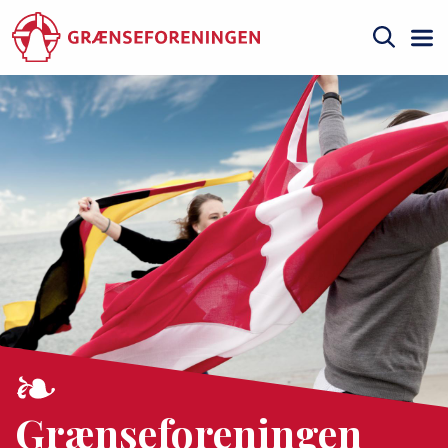
Gå
til
hovedindhold
Søg
Grænseforeningen