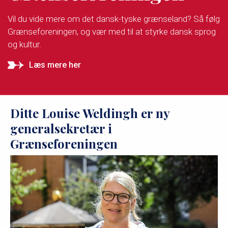
Vil du vide mere om det dansk-tyske grænseland? Så følg
Grænseforeningen, og vær med til at styrke dansk sprog
og kultur.
Læs mere her
Ditte Louise Weldingh er ny
generalsekretær i
Grænseforeningen