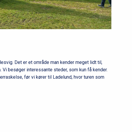
e
v
e
l
2
lesvig. Det er et område man kender meget lidt til,
. Vi besøger interessante steder, som kun få kender.
raskelse, før vi kører til Ladelund, hvor turen som