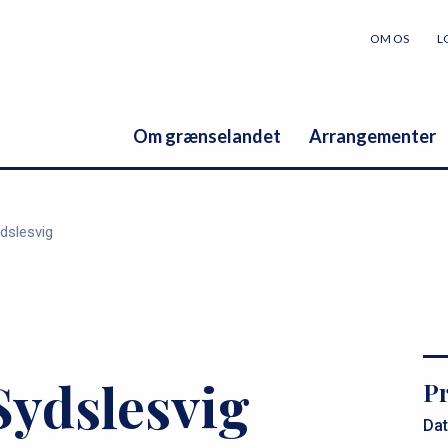
OM OS
L
Om grænselandet
Arrangementer
ydslesvig
 Sydslesvig
Pr
Dat