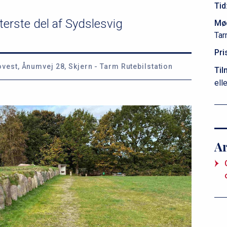
Tid
erste del af Sydslesvig
Mø
Tar
Pri
vest, Ånumvej 28, Skjern - Tarm Rutebilstation
Til
ell
A
P