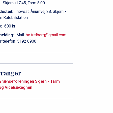
:
Skjern kl.7.45, Tarm 8.00
dested:
Inovest, Ånumvej 28, Skjern -
m Rutebilstation
s:
600 kr
melding:
Mail:
bo.trelborg@gmail.com
er telefon 5192 0900
rrangør
Grænseforeningen Skjern - Tarm
og Videbækegnen