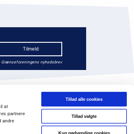
endt Grænseforeningens nyhedsbrev
Tillad alle cookies
il at
res partnere
Tillad valgte
d andre
74 41 14
EAN: 5790002647390
Facebook
Kun nødvendige cookies