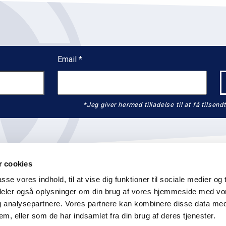
Email
*Jeg giver hermed tilladelse til at få tils
 cookies
asse vores indhold, til at vise dig funktioner til sociale medier og t
i deler også oplysninger om din brug af vores hjemmeside med vo
og analysepartnere. Vores partnere kan kombinere disse data me
K
info@graenseforeningen.dk
+45 3311 3063
CVR: 55 
em, eller som de har indsamlet fra din brug af deres tjenester.