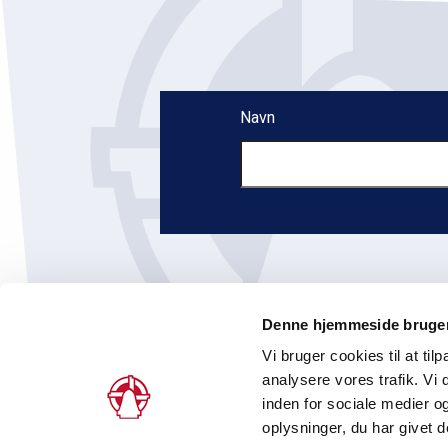
Navn
Denne hjemmeside bruger
Vi bruger cookies til at tilp
analysere vores trafik. V
inden for sociale medier 
Peder Skrams Gade 5, 2., 1054 København 
oplysninger, du har givet d