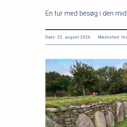
u
En tur med besøg i den midt
m
m
Dato:
22. august 2026
Mødested:
Ino
e