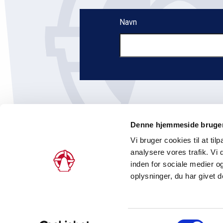
Navn
Denne hjemmeside bruger
Vi bruger cookies til at tilp
analysere vores trafik. V
inden for sociale medier 
Peder Skrams Gade 5, 2., 1054 København 
oplysninger, du har givet d
Instagram
S
Persondatapolitik
Cookiedeklarati
Samtykkevalg