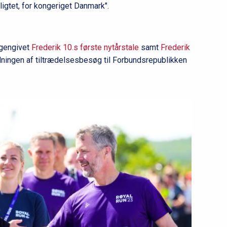
l
ligtet, for kongeriget Danmark".
2
gengivet
Frederik 10.s første nytårstale
samt
Frederik
dningen af tiltrædelsesbesøg til Forbundsrepublikken