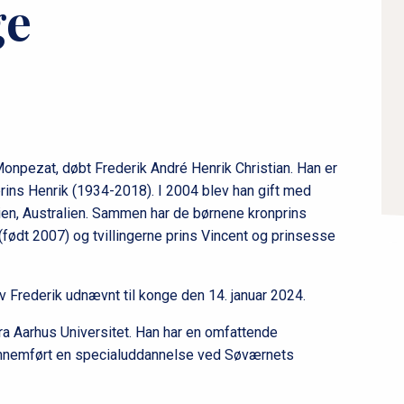
ge
æ
r
n
a
v
i
g
npezat, døbt Frederik André Henrik Christian. Han er
a
rins Henrik (1934-2018). I 2004 blev han gift med
t
ien, Australien. Sammen har de børnene kronprins
i
 (født 2007) og tvillingerne prins Vincent og prinsesse
o
n
v Frederik udnævnt til konge den 14. januar 2024.
l
e
fra Aarhus Universitet. Han har en omfattende
v
gennemført en specialuddannelse ved Søværnets
e