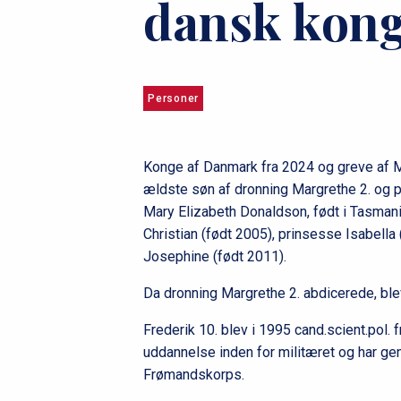
dansk kon
u
m
m
Personer
e
Konge af Danmark fra 2024 og greve af Mo
ældste søn af dronning Margrethe 2. og p
Mary Elizabeth Donaldson, født i Tasman
Christian (født 2005), prinsesse Isabella
Josephine (født 2011).
Da dronning Margrethe 2. abdicerede, ble
Frederik 10. blev i 1995 cand.scient.pol. 
uddannelse inden for militæret og har 
Frømandskorps.