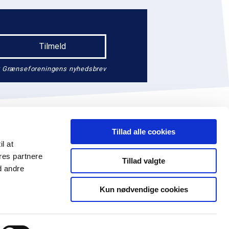
endt Grænseforeningens nyhedsbrev
Tillad alle cookies
il at
res partnere
Tillad valgte
d andre
74 41 14
EAN: 5790002647390
Facebook
Kun nødvendige cookies