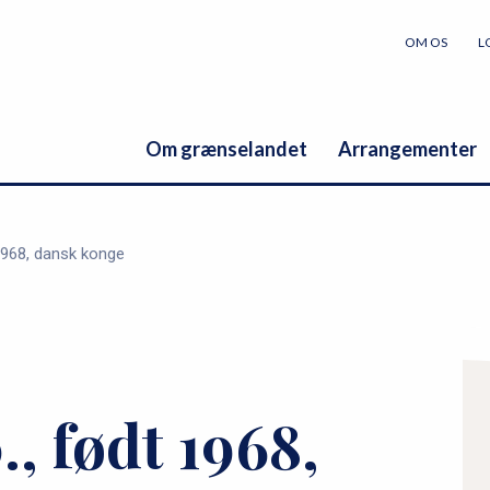
OM OS
L
Om grænselandet
Arrangementer
 1968, dansk konge
P
r
., født 1968,
i
m