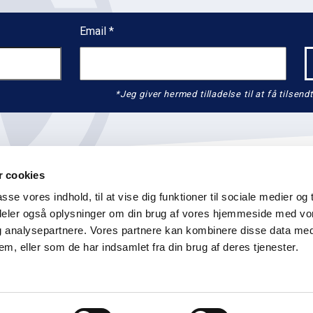
Email
*Jeg giver hermed tilladelse til at få tils
 cookies
asse vores indhold, til at vise dig funktioner til sociale medier og t
i deler også oplysninger om din brug af vores hjemmeside med vo
og analysepartnere. Vores partnere kan kombinere disse data me
K
info@graenseforeningen.dk
+45 3311 3063
CVR: 55 
em, eller som de har indsamlet fra din brug af deres tjenester.
on
Service for lokalforeninger
Log ind
(for redaktører)