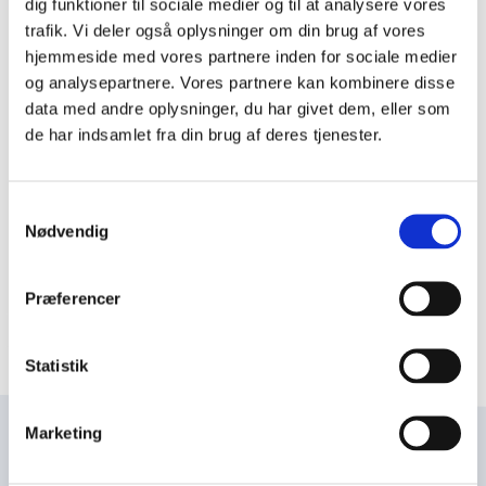
dig funktioner til sociale medier og til at analysere vores
r
trafik. Vi deler også oplysninger om din brug af vores
i
Dagens ord
hjemmeside med vores partnere inden for sociale medier
m
og analysepartnere. Vores partnere kan kombinere disse
Sankt Marie Kirke
æ
data med andre oplysninger, du har givet dem, eller som
r
&nbsp; Sognekirke i Sønderborg. Den blev opført
de har indsamlet fra din brug af deres tjenester.
i perioden 1595-1600 som en udvidelse af et
n
kapel, der lå i tilknytning til en Sankt Jørgensgård,
a
Samtykkevalg
der var et spedalskhedshospital. Det var Hans
v
Nødvendig
den Yngr...
i
g
Læs mere om dagens ord
Præferencer
a
t
Statistik
i
o
n
Marketing
Navn
l