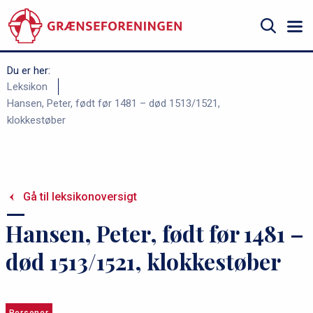
Gå
til
hovedindhold
Søg
Du er her:
B
Leksikon
Hansen, Peter, født før 1481 – død 1513/1521,
r
klokkestøber
ø
d
k
r
Gå til leksikonoversigt
u
Hansen, Peter, født før 1481 –
m
m
død 1513/1521, klokkestøber
e