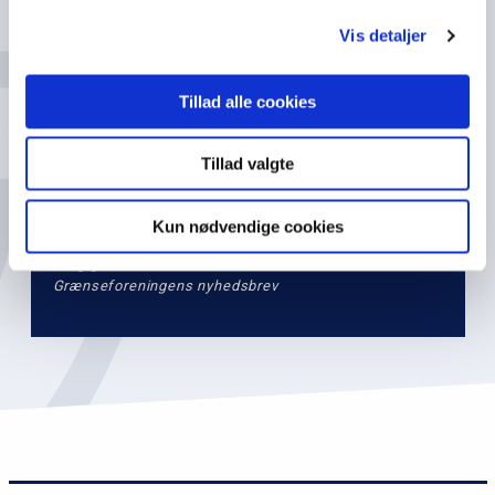
e
Vis detaljer
v
e
Email
l
Tillad alle cookies
2
Tillad valgte
Kun nødvendige cookies
*Jeg giver hermed tilladelse til at få tilsendt
Grænseforeningens nyhedsbrev