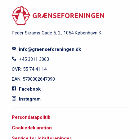
Peder Skrams Gade 5, 2., 1054 København K
info@graenseforeningen.dk
+45 3311 3063
CVR: 55 74 41 14
EAN: 5790002647390
Facebook
Instagram
S
Persondatapolitik
i
Cookiedeklaration
d
Service for lokalforeninger