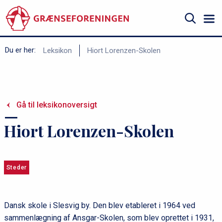
Gå
til
hovedindhold
Søg
B
Du er her:
Leksikon
Hiort Lorenzen-Skolen
r
ø
d
Gå til leksikonoversigt
k
r
Hiort Lorenzen-Skolen
u
m
m
Steder
e
Dansk skole i Slesvig by. Den blev etableret i 1964 ved
sammenlægning af Ansgar-Skolen, som blev oprettet i 1931,