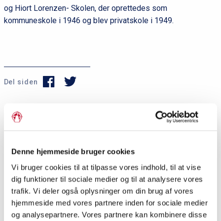
og Hiort Lorenzen- Skolen, der oprettedes som
kommuneskole i 1946 og blev privatskole i 1949.
Del siden
P
r
i
Dagens ord
Denne hjemmeside bruger cookies
m
Vi bruger cookies til at tilpasse vores indhold, til at vise
Sankt Marie Kirke
æ
dig funktioner til sociale medier og til at analysere vores
trafik. Vi deler også oplysninger om din brug af vores
r
&nbsp; Sognekirke i Sønderborg. Den blev opført
hjemmeside med vores partnere inden for sociale medier
i perioden 1595-1600 som en udvidelse af et
n
og analysepartnere. Vores partnere kan kombinere disse
kapel, der lå i tilknytning til en Sankt Jørgensgård,