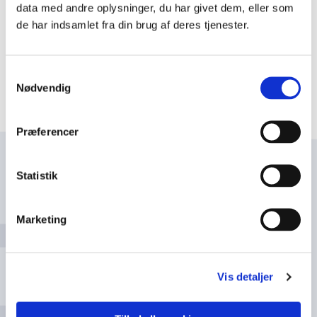
a
data med andre oplysninger, du har givet dem, eller som
der var et spedalskhedshospital. Det var Hans
v
de har indsamlet fra din brug af deres tjenester.
den Yngr...
i
g
Læs mere om dagens ord
Samtykkevalg
a
Nødvendig
t
i
Præferencer
o
n
Navn
Statistik
l
e
v
Marketing
e
Email
l
2
Vis detaljer