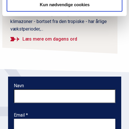
r
Kun nødvendige cookies
en arkæologisk metode til datering af træ.
n
Metoden er baseret på,&nbsp;at træer i alle
a
klimazoner - bortset fra den tropiske - har årlige
v
vækstperioder,...
i
g
Læs mere om dagens ord
a
t
i
o
n
Navn
l
e
v
e
Email
l