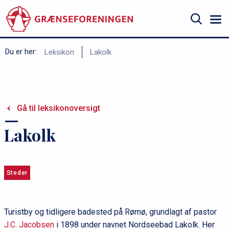
Gå
til
hovedindhold
Søg
B
Du er her:
Leksikon
Lakolk
r
ø
d
Gå til leksikonoversigt
k
r
Lakolk
u
m
m
Steder
e
Turistby og tidligere badested på Rømø, grundlagt af pastor
J.C. Jacobsen
i 1898 under navnet Nordseebad Lakolk. Her