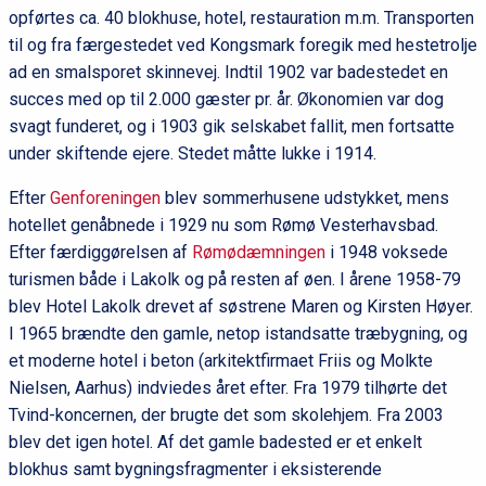
opførtes ca. 40 blokhuse, hotel, restauration m.m. Transporten
til og fra færgestedet ved Kongsmark foregik med hestetrolje
ad en smalsporet skinnevej. Indtil 1902 var badestedet en
succes med op til 2.000 gæster pr. år. Økonomien var dog
svagt funderet, og i 1903 gik selskabet fallit, men fortsatte
under skiftende ejere. Stedet måtte lukke i 1914.
Efter
Genforeningen
blev sommerhusene udstykket, mens
hotellet genåbnede i 1929 nu som Rømø Vesterhavsbad.
Efter færdiggørelsen af
Rømødæmningen
i 1948 voksede
turismen både i Lakolk og på resten af øen. I årene 1958-79
blev Hotel Lakolk drevet af søstrene Maren og Kirsten Høyer.
I 1965 brændte den gamle, netop istandsatte træbygning, og
et moderne hotel i beton (arkitektfirmaet Friis og Molkte
Nielsen, Aarhus) indviedes året efter. Fra 1979 tilhørte det
Tvind-koncernen, der brugte det som skolehjem. Fra 2003
blev det igen hotel. Af det gamle badested er et enkelt
blokhus samt bygningsfragmenter i eksisterende