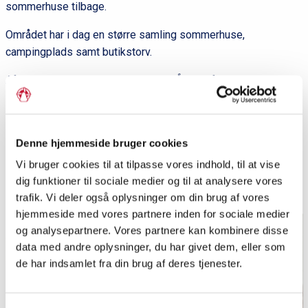
sommerhuse tilbage.
Området har i dag en større samling sommerhuse,
campingplads samt butikstorv.
Af H.E. Sørensen i
Sønderjylland A-Å
, red. af Inge Adriansen,
Elsemarie Dam Jensen og Lennart S. Madsen. Aabenraa:
Historisk Samfund for Sønderjylland, 2011.
Litteratur: H.E. Sørensen:
Lakolk 1898-1998.
1998. Skærbæk
Denne hjemmeside bruger cookies
Kommune.
Lokalplan 705/2004 for sommerhusområdet
Vi bruger cookies til at tilpasse vores indhold, til at vise
Lakolk.
2004.
dig funktioner til sociale medier og til at analysere vores
trafik. Vi deler også oplysninger om din brug af vores
hjemmeside med vores partnere inden for sociale medier
og analysepartnere. Vores partnere kan kombinere disse
data med andre oplysninger, du har givet dem, eller som
de har indsamlet fra din brug af deres tjenester.