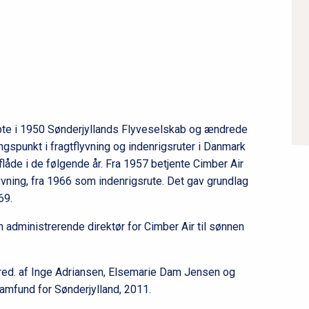
æ
r
n
a
v
i
g
øbte i 1950 Sønderjyllands Flyveselskab og ændrede
a
gspunkt i fragtflyvning og indenrigsruter i Danmark
t
låde i de følgende år. Fra 1957 betjente Cimber Air
i
ning, fra 1966 som indenrigsrute. Det gav grundlag
o
69.
n
 administrerende direktør for Cimber Air til sønnen
l
e
v
 red. af Inge Adriansen, Elsemarie Dam Jensen og
e
amfund for Sønderjylland, 2011.