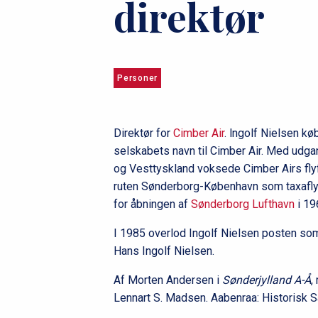
direktør
u
m
m
Personer
e
Direktør for
Cimber Air
. lngolf Nielsen k
selskabets navn til Cimber Air. Med udgan
og Vesttyskland voksede Cimber Airs flyf
ruten Sønderborg-København som taxaflyv
for åbningen af
Sønderborg Lufthavn
i 19
I 1985 overlod Ingolf Nielsen posten som
Hans Ingolf Nielsen.
Af Morten Andersen i
Sønderjylland A-Å
,
Lennart S. Madsen. Aabenraa: Historisk S