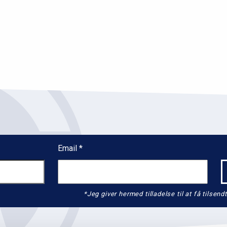
l
2
Email
*Jeg giver hermed tilladelse til at få tils