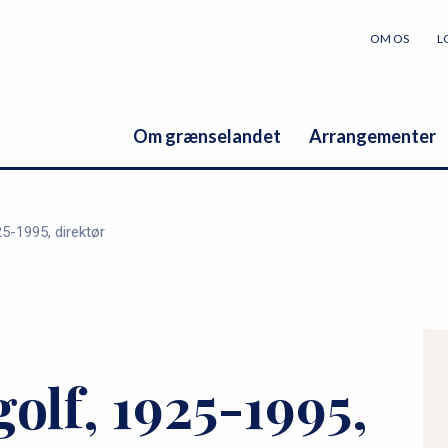
OM OS
L
Om grænselandet
Arrangementer
25-1995, direktør
P
r
golf, 1925-1995,
i
m