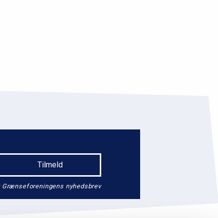
endt Grænseforeningens nyhedsbrev