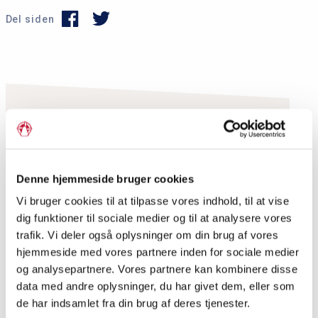
Del siden
P
r
i
Dagens ord
m
Anna Elisabeth Jessen, født
æ
1956, forfatter
r
Denne hjemmeside bruger cookies
n
Anna Elisabeth Jessen er opvokset i landsbyen
Vi bruger cookies til at tilpasse vores indhold, til at vise
Marstrup nær Haderslev, hvor hendes forældre
a
dig funktioner til sociale medier og til at analysere vores
drev et landbrug. Hun blev student fra Haderslev
trafik. Vi deler også oplysninger om din brug af vores
v
hjemmeside med vores partnere inden for sociale medier
Katedralskole og læste derefter dansk på
i
og analysepartnere. Vores partnere kan kombinere disse
Københavns Universi...
g
data med andre oplysninger, du har givet dem, eller som
a
Læs mere om dagens ord
de har indsamlet fra din brug af deres tjenester.