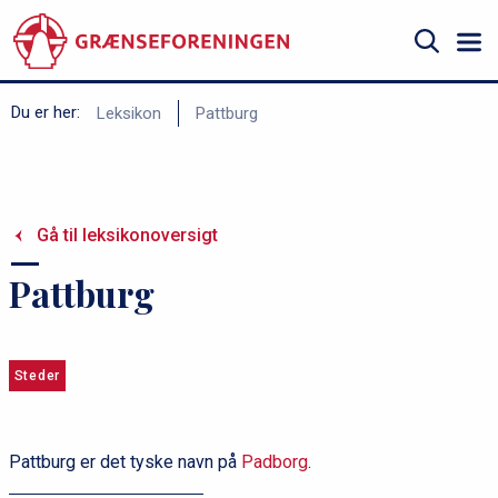
Gå
til
hovedindhold
Søg
B
Du er her:
Leksikon
Pattburg
r
ø
d
Gå til leksikonoversigt
k
r
Pattburg
u
m
m
Steder
e
Pattburg er det tyske navn på
Padborg
.