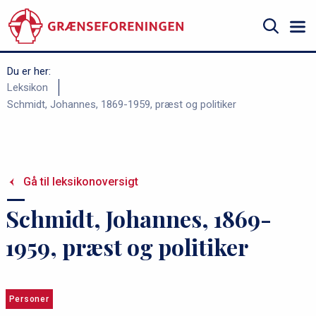
Gå
til
hovedindhold
Søg
Du er her:
B
Leksikon
Schmidt, Johannes, 1869-1959, præst og politiker
r
ø
d
k
Gå til leksikonoversigt
r
Schmidt, Johannes, 1869-
u
m
1959, præst og politiker
m
e
Personer