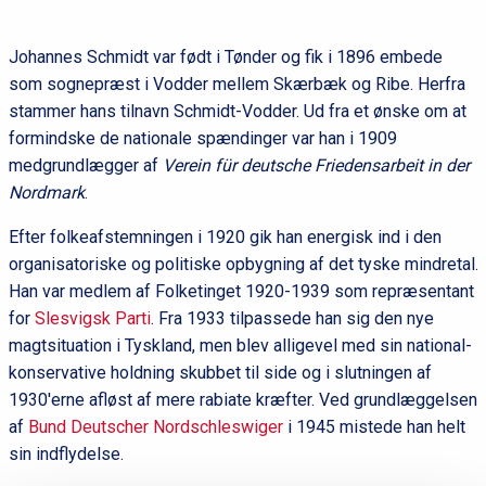
Johannes Schmidt var født i Tønder og fik i 1896 embede
som sognepræst i Vodder mellem Skærbæk og Ribe. Herfra
stammer hans tilnavn Schmidt-Vodder. Ud fra et ønske om at
formindske de nationale spændinger var han i 1909
medgrundlægger af
Verein für deutsche Friedensarbeit in der
Nordmark
.
Efter folkeafstemningen i 1920 gik han energisk ind i den
organisatoriske og politiske opbygning af det tyske mindretal.
Han var medlem af Folketinget 1920-1939 som repræsentant
for
Slesvigsk Parti
. Fra 1933 tilpassede han sig den nye
magtsituation i Tyskland, men blev alligevel med sin national-
konservative holdning skubbet til side og i slutningen af
1930'erne afløst af mere rabiate kræfter. Ved grundlæggelsen
af
Bund Deutscher Nordschleswiger
i 1945 mistede han helt
sin indflydelse.