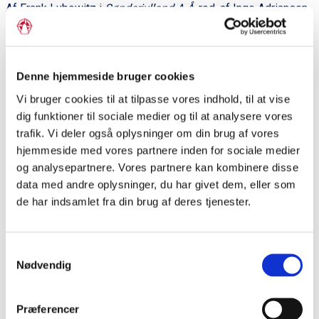
Af Frank Lubowitz i
Sønderjylland A-Å
, red. af Inge Adriansen,
Elsemarie Dam Jensen og Lennart S. Madsen. Aabenraa:
Historisk Samfund for Sønderjylland, 2011.
Denne hjemmeside bruger cookies
Vi bruger cookies til at tilpasse vores indhold, til at vise
dig funktioner til sociale medier og til at analysere vores
Del siden
trafik. Vi deler også oplysninger om din brug af vores
hjemmeside med vores partnere inden for sociale medier
og analysepartnere. Vores partnere kan kombinere disse
data med andre oplysninger, du har givet dem, eller som
P
de har indsamlet fra din brug af deres tjenester.
r
i
Dagens ord
Samtykkevalg
m
Region Sønderjylland-
Nødvendig
æ
Schleswig
r
Præferencer
n
Region Sønderjylland-Schleswig blev oprettet i