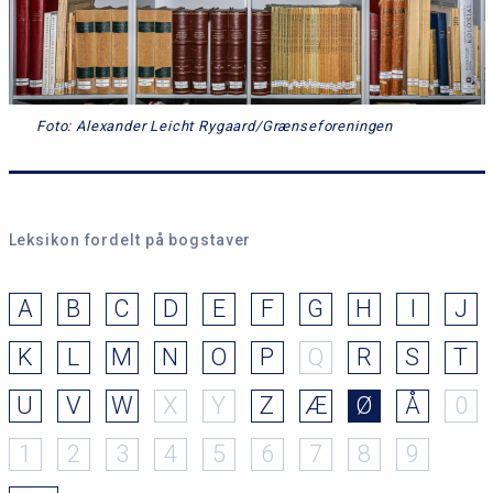
Foto: Alexander Leicht Rygaard/Grænseforeningen
Leksikon fordelt på bogstaver
A
B
C
D
E
F
G
H
I
J
K
L
M
N
O
P
Q
R
S
T
U
V
W
X
Y
Z
Æ
Ø
Å
0
1
2
3
4
5
6
7
8
9