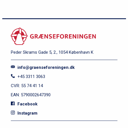
Peder Skrams Gade 5, 2., 1054 København K
info@graenseforeningen.dk
+45 3311 3063
CVR: 55 74 41 14
EAN: 5790002647390
Facebook
Instagram
S