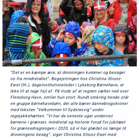
“Det er en kæmpe ære, at dronningen kommer og besøger
os fra mindretallet”. Begejstringen hos Christina Strunz-
Ewel (th.), dagsinstitutionsleder i Lyksborg Børnehave, er
ikke til at tage fejl af. På trods af at regnen vælter ned over
Flensborg Havn, smiler hun stort. Rundt omkring hende står
en gruppe børnehavebørn, der alle bærer dannebrogskroner
med teksten “Velkommen til Sydslesvig” under
regnjakkehætten. “Vi har de seneste uger undervist
børnene i grænser, mindretal og historie forud for jubilæet
for grænsedragningen i 2020, så vi har glædet os længe til
dronningens besøg”, siger Christina Strunz-Ewel med