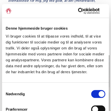
overraskelse for mig, jeg ved godt, at det (mindretallet,
red.) findes, men hver gang man møder nogen herfra, så
bliver man meget varm om hjertet. Det må jeg sige. Det er
meget smukt, at man kan være loyal borger i et land og
samtidigt have sit hjerte delvist et andet sted og høre med
til den danske kultur. Det er meget fornemt”, siger
Denne hjemmeside bruger cookies
dronningen til pressen foran én af de velbevarede
arbejderboliger, som kong Christian 4. fik opført i 1600-
Vi bruger cookies til at tilpasse vores indhold, til at vise
tallet til arbejderne på værket.
dig funktioner til sociale medier og til at analysere vores
Foto: Grænseforeningen
trafik. Vi deler også oplysninger om din brug af vores
hjemmeside med vores partnere inden for sociale medier
og analysepartnere. Vores partnere kan kombinere disse
data med andre oplysninger, du har givet dem, eller som
de har indsamlet fra din brug af deres tjenester.
Samtykkevalg
Nødvendig
Præferencer