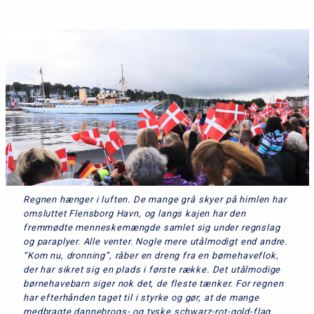
Regnen hænger i luften. De mange grå skyer på himlen har
omsluttet Flensborg Havn, og langs kajen har den
fremmødte menneskemængde samlet sig under regnslag
og paraplyer. Alle venter. Nogle mere utålmodigt end andre.
“Kom nu, dronning”, råber en dreng fra en børnehaveflok,
der har sikret sig en plads i første række. Det utålmodige
børnehavebarn siger nok det, de fleste tænker. For regnen
har efterhånden taget til i styrke og gør, at de mange
medbragte dannebrogs- og tyske schwarz-rot-gold-flag