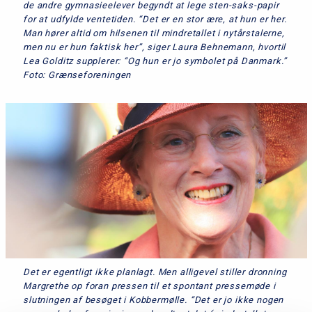
de andre gymnasieelever begyndt at lege sten-saks-papir
for at udfylde ventetiden. “Det er en stor ære, at hun er her.
Man hører altid om hilsenen til mindretallet i nytårstalerne,
men nu er hun faktisk her”, siger Laura Behnemann, hvortil
Lea Golditz supplerer: “Og hun er jo symbolet på Danmark.”
Foto: Grænseforeningen
Det er egentligt ikke planlagt. Men alligevel stiller dronning
Margrethe op foran pressen til et spontant pressemøde i
slutningen af besøget i Kobbermølle. “Det er jo ikke nogen