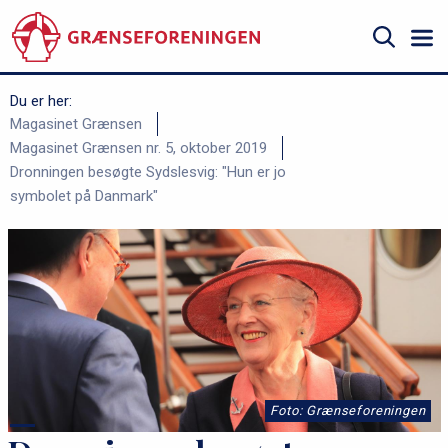
Gå
til
hovedindhold
Søg
Du er her:
B
Magasinet Grænsen
Magasinet Grænsen nr. 5, oktober 2019
r
Dronningen besøgte Sydslesvig: "Hun er jo
ø
symbolet på Danmark"
d
k
r
u
m
m
e
Foto: Grænseforeningen