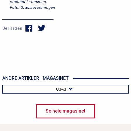
stolthed i stemmen.
Foto: Grænseforeningen
Del siden
ANDRE ARTIKLER I MAGASINET
Udvid
Forfatter Axel Johnsen i ny bog: "Man kan ikke forestille
sig et dansk mindretal uden Grænseforeningen"
Se hele magasinet
Ny tyskstuderende: "Det var oplagt for mig at læse tysk"