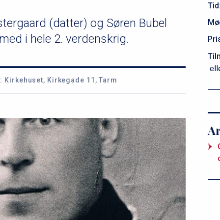
Tid
tergaard (datter) og Søren Bubel
Mø
 med i hele 2. verdenskrig.
Pri
Til
ell
:
Kirkehuset, Kirkegade 11, Tarm
A
P
r