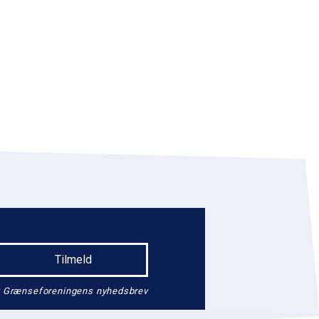
endt Grænseforeningens nyhedsbrev