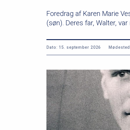
u
Foredrag af Karen Marie Ves
m
(søn). Deres far, Walter, var
m
e
Dato:
15. september 2026
Mødested