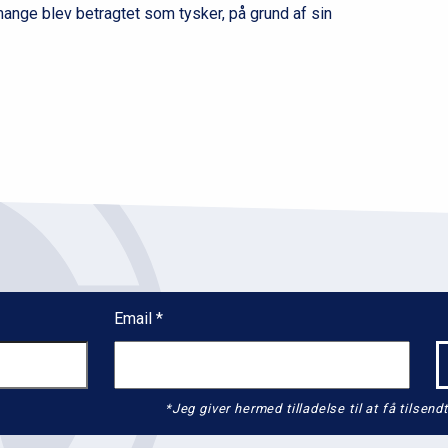
v
 mange blev betragtet som tysker, på grund af sin
e
l
2
Email
*Jeg giver hermed tilladelse til at få tils