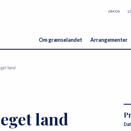
OM OS
L
Om grænselandet
Arrangementer
get land
eget land
Pr
Dat