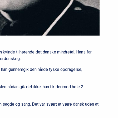
i
m
æ
r
n
a
v
i
en kvinde tilhørende det danske mindretal. Hans far
g
verdenskrig,
a
or han gennemgik den hårde tyske opdragelse,
t
i
en sådan gik det ikke, han fik derimod hele 2.
o
n
l
n sagde og sang. Det var svært at være dansk uden at
e