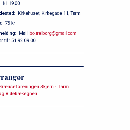
:
kl. 19.00
dested:
Kirkehuset, Kirkegade 11, Tarm
s:
75 kr
melding:
Mail:
bo.trelborg@gmail.com
er tlf.: 51 92 09 00
rrangør
Grænseforeningen Skjern - Tarm
og Videbækegnen