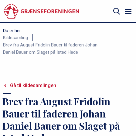
Gå
til
hovedindhold
Søg
Du er her:
B
Kildesamling
Brev fra August Fridolin Bauer til faderen Johan
r
Daniel Bauer om Slaget på Isted Hede
ø
d
k
r
Gå til kildesamlingen
u
Brev fra August Fridolin
m
m
Bauer til faderen Johan
e
Daniel Bauer om Slaget på