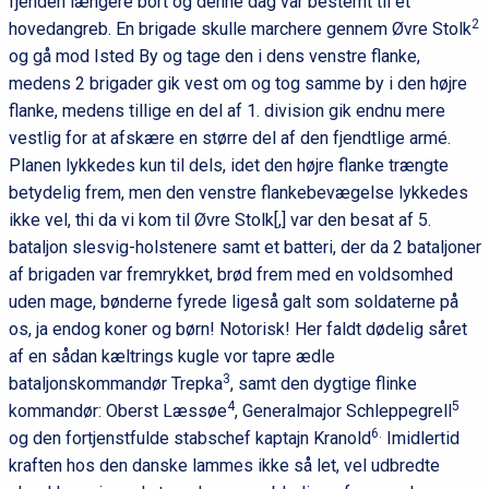
fjenden længere bort og denne dag var bestemt til et
2
hovedangreb. En brigade skulle marchere gennem Øvre Stolk
og gå mod Isted By og tage den i dens venstre flanke,
medens 2 brigader gik vest om og tog samme by i den højre
flanke, medens tillige en del af 1. division gik endnu mere
vestlig for at afskære en større del af den fjendtlige armé.
Planen lykkedes kun til dels, idet den højre flanke trængte
betydelig frem, men den venstre flankebevægelse lykkedes
ikke vel, thi da vi kom til Øvre Stolk[,] var den besat af 5.
bataljon slesvig-holstenere samt et batteri, der da 2 bataljoner
af brigaden var fremrykket, brød frem med en voldsomhed
uden mage, bønderne fyrede ligeså galt som soldaterne på
os, ja endog koner og børn! Notorisk! Her faldt dødelig såret
af en sådan kæltrings kugle vor tapre ædle
3
bataljonskommandør Trepka
, samt den dygtige flinke
4
5
kommandør: Oberst Læssøe
, Generalmajor Schleppegrell
6.
og den fortjenstfulde stabschef kaptajn Kranold
Imidlertid
kraften hos den danske lammes ikke så let, vel udbredte