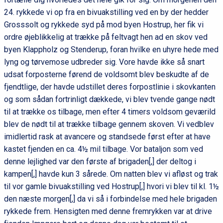
24. rykkede vi op fra en bivuakstilling ved en by der hedder
Grosssolt og rykkede syd på mod byen Hostrup, her fik vi
ordre øjeblikkelig at trække på feltvagt hen ad en skov ved
byen Klappholz og Stenderup, foran hvilke en uhyre hede med
lyng og tørvemose udbreder sig. Vore havde ikke så snart
udsat forposterne førend de voldsomt blev beskudte af de
fjendtlige, der havde udstillet deres forpostlinie i skovkanten
og som sådan fortrinligt dækkede, vi blev tvende gange nødt
til at trække os tilbage, men efter 4 timers voldsom geværild
blev de nødt til at trække tilbage gennem skoven. Vi vedblev
imidlertid rask at avancere og standsede først efter at have
kastet fjenden en ca. 4½ mil tilbage. Vor bataljon som ved
denne lejlighed var den første af brigaden[,] der deltog i
kampen[,] havde kun 3 sårede. Om natten blev vi afløst og trak
til vor gamle bivuakstilling ved Hostrup[,] hvori vi blev til kl. 1½
den næste morgen[,] da vi så i forbindelse med hele brigaden
rykkede frem. Hensigten med denne fremrykken var at drive