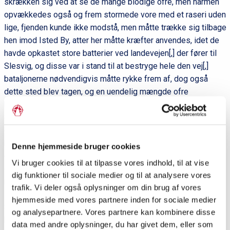
skrækken sig ved at se de mange blodige ofre, men harmen
opvækkedes også og frem stormede vore med et raseri uden
lige, fjenden kunde ikke modstå, men måtte trække sig tilbage
hen imod Isted By, atter her måtte kræfter anvendes, idet de
havde opkastet store batterier ved landevejen[,] der fører til
Slesvig, og disse var i stand til at bestryge hele den vej[,]
bataljonerne nødvendigvis måtte rykke frem af, dog også
dette sted blev tagen, og en uendelig mængde ofre
betegnede stedet, dette var det sidste punkt og fjendens
armé var næsten opløst, vor artilleri rykkede nu frem og gav
dem den sidste bekomst og hele kolonner af sårede og døde
blev liggende, vi rykkede lige mod byen Slesvig[,] der ikke
Denne hjemmeside bruger cookies
gav så meget som et kny fra sig. Men hvilket syn frembød
Vi bruger cookies til at tilpasse vores indhold, til at vise
den hele egn ikke? i de 12 timer attakken varede opholdt jeg
dig funktioner til sociale medier og til at analysere vores
mig ved ambulancen og så de hundrede[,] der som døde og
trafik. Vi deler også oplysninger om din brug af vores
sårede blev bragte bort, dernæst, da vi rykkede frem til
hjemmeside med vores partnere inden for sociale medier
Slesvig, hvilke masser af døde lå der ikke af begge partier,
og analysepartnere. Vores partnere kan kombinere disse
hvilke dynger af våben, lædertøj, døde heste, ituskudte
data med andre oplysninger, du har givet dem, eller som