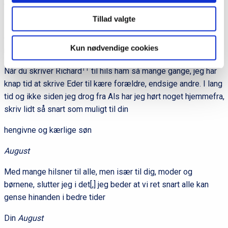
dem atter tilbage.
Tillad valgte
Du vil af dette se hvor blodigt en batalje[,] dette har været, og
desværre endnu mere forestår os, jeg skal så hurtigt som
Kun nødvendige cookies
muligt meddele dig[,]når noget sker, det gå som det vil.
11
Når du skriver Richard
til hils ham så mange gange, jeg har
knap tid at skrive Eder til kære forældre, endsige andre. I lang
tid og ikke siden jeg drog fra Als har jeg hørt noget hjemmefra,
skriv lidt så snart som muligt til din
hengivne og kærlige søn
August
Med mange hilsner til alle, men især til dig, moder og
børnene, slutter jeg i det[,] jeg beder at vi ret snart alle kan
gense hinanden i bedre tider
Din
August