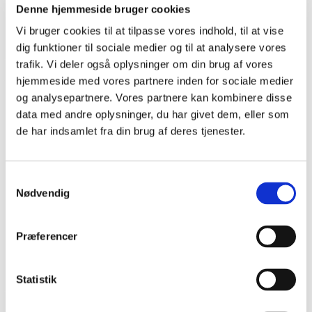
Denne hjemmeside bruger cookies
Del siden
Vi bruger cookies til at tilpasse vores indhold, til at vise
dig funktioner til sociale medier og til at analysere vores
trafik. Vi deler også oplysninger om din brug af vores
P
hjemmeside med vores partnere inden for sociale medier
r
og analysepartnere. Vores partnere kan kombinere disse
i
data med andre oplysninger, du har givet dem, eller som
Dagens ord
de har indsamlet fra din brug af deres tjenester.
m
Dendrokronologi
æ
r
Dendrokronologi, også kaldet årringemetoden, er
Samtykkevalg
en arkæologisk metode til datering af træ.
n
Nødvendig
Metoden er baseret på,&nbsp;at træer i alle
a
klimazoner - bortset fra den tropiske - har årlige
v
Præferencer
vækstperioder,...
i
g
Læs mere om dagens ord
Statistik
a