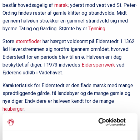
består hovedsagelig af
marsk
; yderst mod vest ved St. Peter-
Ording findes rester af gamle klitter og strandvolde. Midt
gennem halvøen strækker en gammel strandvold sig med
byerne Tating og Garding. Største by er
Tønning
.
Store
stormfloder
har hærget voldsomt på Eiderstedt. I 1362
åd Heverstrømmen sig nordfra igennem området, hvorved
Eiderstedt for en periode blev til en ø. Halvøen er i dag
beskyttet af diger. I 1973 indviedes
Eidersperrwerk
ved
Ejderens udløb i Vadehavet.
Karakteristisk for Eiderstedt er den flade marsk med mange
spredtliggende gårde, få landsbyer og de mange gamle og
nye diger. Endvidere er halvøen kendt for de mange
haubarger
.