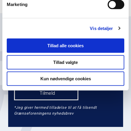
t
Marketing
i
o
n
Vis detaljer
Navn
l
e
Tillad alle cookies
v
e
Email
Tillad valgte
l
2
Kun nødvendige cookies
*Jeg giver hermed tilladelse til at få tilsendt
Grænseforeningens nyhedsbrev