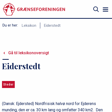
Gå
til
hovedindhold
Søg
B
Du er her:
Leksikon
Eiderstedt
r
ø
d
Gå til leksikonoversigt
k
r
Eiderstedt
u
m
m
Steder
e
(Dansk: Ejdersted) Nordfrisisk halvø nord for Ejderens
munding; den er ca. 30 km lang og omfatter 340 km2. Den