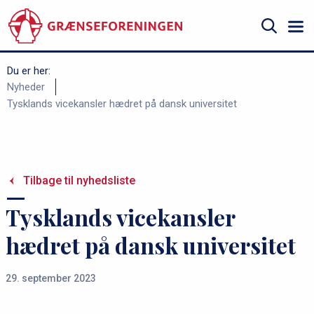
Gå
til
hovedindhold
Søg
Du er her:
B
Nyheder
Tysklands vicekansler hædret på dansk universitet
r
ø
d
k
Tilbage til nyhedsliste
r
Tysklands vicekansler
u
m
hædret på dansk universitet
m
e
29. september 2023