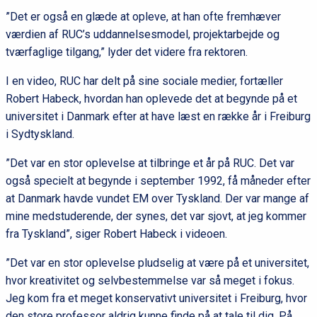
”Det er også en glæde at opleve, at han ofte fremhæver
værdien af RUC’s uddannelsesmodel, projektarbejde og
tværfaglige tilgang,” lyder det videre fra rektoren.
I en video, RUC har delt på sine sociale medier, fortæller
Robert Habeck, hvordan han oplevede det at begynde på et
universitet i Danmark efter at have læst en række år i Freiburg
i Sydtyskland.
”Det var en stor oplevelse at tilbringe et år på RUC. Det var
også specielt at begynde i september 1992, få måneder efter
at Danmark havde vundet EM over Tyskland. Der var mange af
mine medstuderende, der synes, det var sjovt, at jeg kommer
fra Tyskland”, siger Robert Habeck i videoen.
”Det var en stor oplevelse pludselig at være på et universitet,
hvor kreativitet og selvbestemmelse var så meget i fokus.
Jeg kom fra et meget konservativt universitet i Freiburg, hvor
den store professor aldrig kunne finde på at tale til dig. På