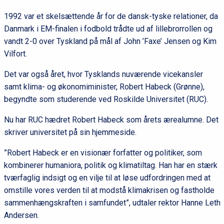
1992 var et skelsættende år for de dansk-tyske relationer, da
Danmark i EM-finalen i fodbold trådte ud af lillebrorrollen og
vandt 2-0 over Tyskland på mål af John ’Faxe’ Jensen og Kim
Vilfort.
Det var også året, hvor Tysklands nuværende vicekansler
samt klima- og økonomiminister, Robert Habeck (Grønne),
begyndte som studerende ved Roskilde Universitet (RUC).
Nu har RUC hædret Robert Habeck som årets ærealumne. Det
skriver universitet på sin hjemmeside.
”Robert Habeck er en visionær forfatter og politiker, som
kombinerer humaniora, politik og klimatiltag. Han har en stærk
tværfaglig indsigt og en vilje til at løse udfordringen med at
omstille vores verden til at modstå klimakrisen og fastholde
sammenhængskraften i samfundet”, udtaler rektor Hanne Leth
Andersen.