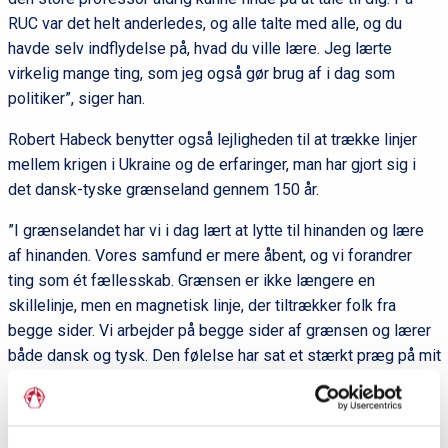
RUC var det helt anderledes, og alle talte med alle, og du
havde selv indflydelse på, hvad du ville lære. Jeg lærte
virkelig mange ting, som jeg også gør brug af i dag som
politiker”, siger han.
Robert Habeck benytter også lejligheden til at trække linjer
mellem krigen i Ukraine og de erfaringer, man har gjort sig i
det dansk-tyske grænseland gennem 150 år.
”I grænselandet har vi i dag lært at lytte til hinanden og lære
af hinanden. Vores samfund er mere åbent, og vi forandrer
ting som ét fællesskab. Grænsen er ikke længere en
skillelinje, men en magnetisk linje, der tiltrækker folk fra
begge sider. Vi arbejder på begge sider af grænsen og lærer
både dansk og tysk. Den følelse har sat et stærkt præg på mit
liv”, siger Robert Habeck.
Prisen blev uddelt i forbindelse med RUC’s årsfest den 14.
september. Robert Habeck kunne desværre ikke deltage som