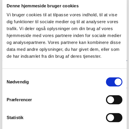
Denne hjemmeside bruger cookies
følge af parlamentarisk uge i Forbundsdagen i Berlin.
Vi bruger cookies til at tilpasse vores indhold, til at vise
Æresalumneprisen blev indstiftet i 2022 i forbindelse med
dig funktioner til sociale medier og til at analysere vores
RUC’s 50-års jubilæum, hvor prisen gik til journalist, tv-vært og
trafik. Vi deler også oplysninger om din brug af vores
forfatter Erkan Özden.
hjemmeside med vores partnere inden for sociale medier
og analysepartnere. Vores partnere kan kombinere disse
Robert Habeck bor i dag i Flensborg, men er født i den
data med andre oplysninger, du har givet dem, eller som
holstenske by Lübeck.
de har indsamlet fra din brug af deres tjenester.
Flere nyheder:
Samtykkevalg
Se de seneste nyheder her
Nødvendig
Præferencer
Del siden
Statistik